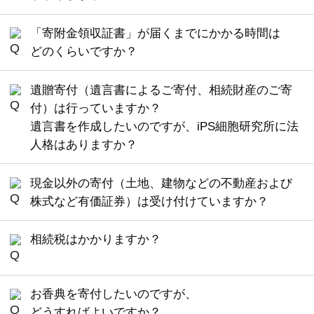
務局
ページから郵送しております。
・クレジットカード決済の場合
なお、「
Yahoo!ネット募金
」など、
各種ポイント
なお、払込取扱票（振込用紙）のお取り寄せは、
「寄附金領収証書」が届くまでにかかる時間は
領収証書発行の日付は、Web申込フォームにて
寄付
や、100円からの毎月の継続寄付を受け付けて
フリーダイヤル（
0120-80-8748
：平日9時〜12時、
銀行または郵便局には設置されておりません。
どのくらいですか？
寄付のお申込みが完了した日となります。 領収
います。
13時～17時）が便利です。
証書の発行は各クレジットカード会社から京都
「寄附金領収証書」は、本学に入金された日付で
大学への入金後となるため、領収証書がお手許
遺贈寄付（遺言書によるご寄付、相続財産のご寄
発行いたします。
郵送は、本学への入金後、通常3
インターネット経由のご寄付は、「
京都大学基金
に届くまで、お手続きから通常1～2ヵ月程度を
付）は行っていますか？
週間となります。
ウェブサイト申込フォーム
」からお手続きいただ
要します。
遺言書を作成したいのですが、iPS細胞研究所に法
けます。
人格はありますか？
クレジットカード決済の場合は、各カード会社か
らの着金日の日付で「寄附金領収証書」を発行い
遺贈寄付も賜わっております。遺言書によりご支
・銀行振込の場合
たします。各カード会社から本学への入金後に発
現金以外の寄付（土地、建物などの不動産および
援いただく際の受遺者の名称は下記のとおりで
領収証書発行の日付は、各金融機関から京都大
行手続きをいたしますので、郵送はお申し込みい
株式など有価証券）は受け付けていますか？
す。
iPS細胞研究所は、国立大学法人京都大学の一
学に入金された日付となります。 金融機関によ
ただいてからおよそ1～2ヵ月後となります。
部局であり、法人格は「国立大学法人」です。
可能です。原則として、⼟地、建物などの不動産
っては、
お手続きから入金まで数日を要す場合
相続税はかかりますか？
および株式など有価証券は、現⾦化（換価処分）
がありますのでご留意ください。 領収証書がお
ペイジー（インターネットバンキング・ATM）決
していただき、税金・諸費用などを差し引いたう
手許に届くまで、
ご入金から通常3週間程度を要
名 称
済の場合は、決済代行業者から本学への入金後に
遺贈（遺言によるご寄付）された財産および、相
えで、ご寄付くださるようお願いしております。
します。
発行手続きをいたしますので、お申し込みいただ
お香典を寄付したいのですが、
続税の申告期限までに相続人が寄付された財産
国立大学法人京都大学 iPS細胞研究所
いてからおよそ1～2ヵ月後となります。
どうすればよいですか？
は、
非課税となる税制上の優遇措置が認められて
ご遺贈の場合は、遺言書の中で、遺言執行者の方
寄付のお手続きを12月下旬にされた場合、翌年