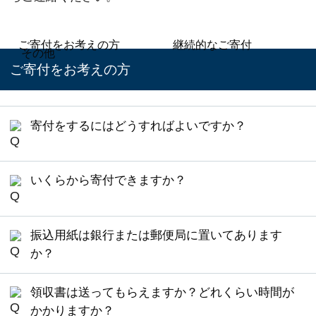
ご寄付をお考えの方
継続的なご寄付
その他
ご寄付をお考えの方
寄付をするにはどうすればよいですか？
寄付方法につきましては、大きく分けまして、
いくらから寄付できますか？
下記の方法がございます。
皆様のお気持ちが大切と考えておりますので、金
クレジットカード等を使って、
振込用紙は銀行または郵便局に置いてあります
額の設定は設けておりません。
インターネット経由で振り込む方法
か？
「
京都大学基金ウェブサイト申込フォーム
」や
払込取扱票や、寄付申込後にメールで届く口
「
払込取扱票（振込用紙）
」を通じての
払込取扱票（振込用紙）
をご希望の場合は、フリ
座番号をお持ちになり、金融機関で振り込む
ご寄付については、1,000円以上でお願いをしてお
領収書は送ってもらえますか？どれくらい時間が
ーダイヤル（0120-80-8748）または
お問い合わせ
方法
ります。
かかりますか？
フォーム
よりご連絡いただき、
iPS細胞研究基金事