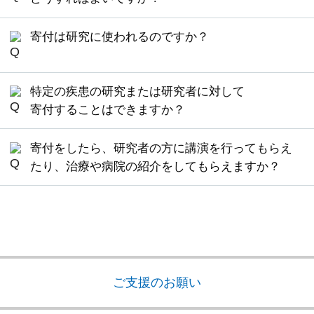
います。
がそのご資産を現金化してから、
iPS細胞研究基金
の日付で領収証書が発行される場合がありま
お香典の場合も通常のご寄付方法でお手続きいた
寄付名称
※ご入金手続きが12月以降の場合の領収証書は、
へご寄付いただく旨の記載をお願いしておりま
す。
寄付は研究に使われるのですか？
だけます。
翌年の日付で発行される場合があります。
税控除につきましては、「
税控除について
」ペー
す。
寄付方法につきましては、「
ご支援のお願い
」ペ
iPS細胞研究基金
お届けまで時間を要し、誠に恐縮ですが、ご了
ジをご覧ください。
寄付金の使い道につきましては、「
ご寄付の使い
ージをご覧ください。
承
ただし、そのままの形で寄付をお受けできる場合
特定の疾患の研究または研究者に対して
道
」ページをご覧ください。
Yahoo!ネット募金
や
各種ポイント寄付
について
所在地
いただけますようお願い申し上げます。
もありますので、まずはお問い合わせください。
寄付することはできますか？
は、 領収証書の発行は行っておりません。
現在、iPS細胞研究基金では、特定の疾患に対して
〒606-8507 京都府京都市左京区聖護院川原町
ご質問などがございましたら、
iPS細胞研究基金事
寄付をしたら、研究者の方に講演を行ってもらえ
の寄付は原則的にお受けしておらず、
iPS細胞研究
53
務局
にご相談ください。
たり、治療や病院の紹介をしてもらえますか？
所全体へのご寄付をお願いしています。
寄付の性質上、ご寄付の対価として何かを行うと
詳しいお手続き方法・資料請求に関しましては、
なお、研究室を特定したご寄付につきましては、
いうことは出来かねます。
お手数ですが、
iPS細胞研究基金事務局
にご相談く
iPS細胞研究基金事務局
にお問い合わせください。
ご理解いただいた上で、当基金へのご寄付をご検
ださい。
討いただけますようお願い申し上げます。
遺贈によるご寄付をお考えの方へ
なお、講演につきましては、下記をご覧くださ
ご支援のお願い
い。