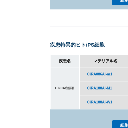
細
疾患特異的ヒトiPS細胞
疾患名
マテリアル名
CiRA086Ai-m1
CiRA188Ai-M1
CINCA
症候群
CiRA188Ai-W1
細