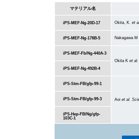
マテリアル名
Okita, K.
et a
iPS-MEF-Ng-20D-17
Nakagawa M
iPS-MEF-Ng-178B-5
iPS-MEF-Fb/Ng-440A-3
Okita K
et al.
iPS-MEF-Ng-492B-4
iPS-Stm-FB/gfp-99-1
iPS-Stm-FB/gfp-99-3
Aoi
et al.
Sci
iPS-Hep-FB/Ng/gfp-
103C-1