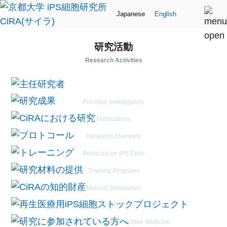
Japanese
English
研究活動
Research Activities
主任研究者
Principal Investigators
研究成果
Publications
CiRAにおける研究
Research Overview
プロトコール
Protocols on iPS Cells
トレーニング
Training Programs
研究材料の提供
Material Distribution
CiRAの知的財産
CiRA IP
再生医療用iPS細胞
ストックプロジェクト
iPS Cell Stock for Regenerative Medicine