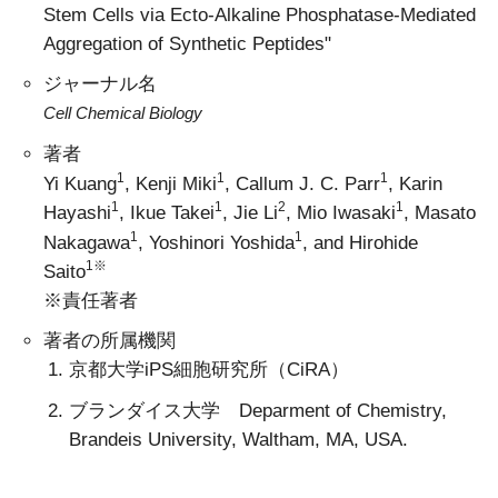
Stem Cells via Ecto-Alkaline Phosphatase-Mediated
Aggregation of Synthetic Peptides"
ジャーナル名
Cell Chemical Biology
著者
1
1
1
Yi Kuang
, Kenji Miki
, Callum J. C. Parr
, Karin
1
1
2
1
Hayashi
, Ikue Takei
, Jie Li
, Mio Iwasaki
, Masato
1
1
Nakagawa
, Yoshinori Yoshida
, and Hirohide
1※
Saito
※責任著者
著者の所属機関
京都大学iPS細胞研究所（CiRA）
ブランダイス大学 Deparment of Chemistry,
Brandeis University, Waltham, MA, USA.