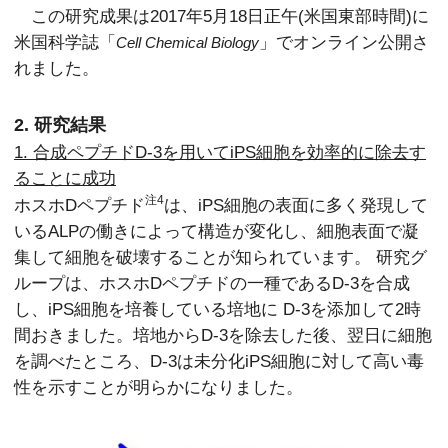
この研究成果は2017年5月18日正午(米国東部時間)に
米国科学誌「
」でオンライン公開さ
Cell Chemical Biology
れました。
2. 研究結果
1. 合成ペプチドD-3を用いてiPS細胞を効率的に除去す
ることに成功
注4
ホスホDペプチド
は、iPS細胞の表面に多く発現して
いるALPの働きによって構造が変化し、細胞表面で凝
集して細胞を破壊することが知られています。 研究グ
ループは、ホスホDペプチドの一種であるD-3を合成
し、iPS細胞を培養している培地に D-3を添加して2時
間おきました。培地からD-3を除去した後、翌日に細胞
を調べたところ、D-3は未分化iPS細胞に対して高い毒
性を示すことが明らかになりました。