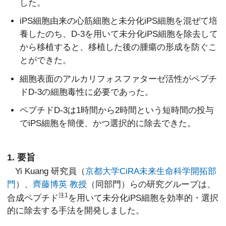
した。
iPS細胞由来の心筋細胞と未分化iPS細胞を混ぜて培
養したのち、D-3を用いて未分化iPS細胞を除去して
から移植すると、移植した後の腫瘍の形成を防ぐこ
とができた。
細胞表面のアルカリフォスファターゼ活性がペプチ
ドD-3の細胞毒性に必要であった。
ペプチドD-3は1時間から2時間という短時間の投与
でiPS細胞を簡便、かつ選択的に除去できた。
1. 要旨
Yi Kuang 研究員（
京都大学CiRA未来生命科学開拓部
門
）、
齊藤博英 教授
（同部門）らの研究グループは、
注1
合成ペプチド
を用いて未分化iPS細胞を効率的・選択
的に除去する手法を開発しました。