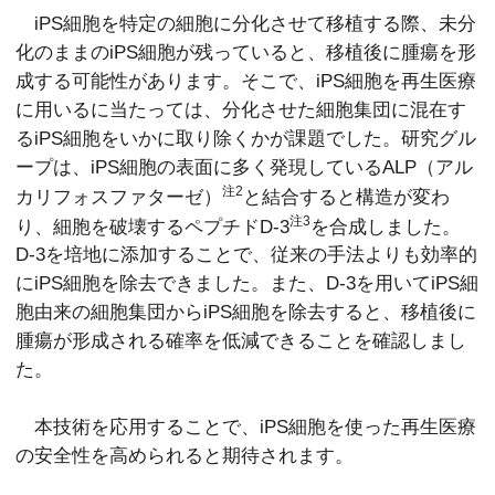
iPS細胞を特定の細胞に分化させて移植する際、未分
化のままのiPS細胞が残っていると、移植後に腫瘍を形
成する可能性があります。そこで、iPS細胞を再生医療
に用いるに当たっては、分化させた細胞集団に混在す
るiPS細胞をいかに取り除くかが課題でした。研究グル
ープは、iPS細胞の表面に多く発現しているALP（アル
注2
カリフォスファターゼ）
と結合すると構造が変わ
注3
り、細胞を破壊するペプチドD-3
を合成しました。
D-3を培地に添加することで、従来の手法よりも効率的
にiPS細胞を除去できました。また、D-3を用いてiPS細
胞由来の細胞集団からiPS細胞を除去すると、移植後に
腫瘍が形成される確率を低減できることを確認しまし
た。
本技術を応用することで、iPS細胞を使った再生医療
の安全性を高められると期待されます。