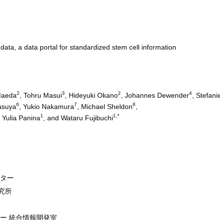
data, a data portal for standardized stem cell information
2
3
2
4
Maeda
, Tohru Masui
, Hideyuki Okano
, Johannes Dewender
, Stefani
6
7
8
Masuya
, Yukio Nakamura
, Michael Sheldon
,
1
1,*
, Yulia Panina
, and Wataru Fujibuchi
ンター
究所
ー 統合情報開発室