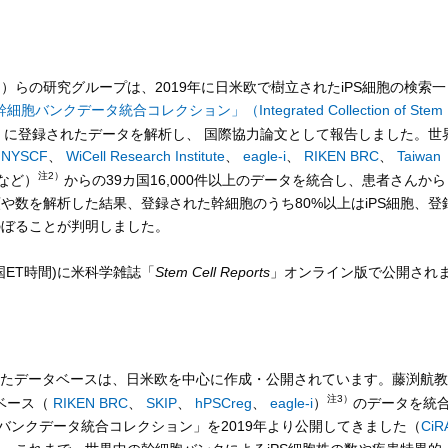
門
）らの研究グループは、2019年に日米欧で樹立されたiPS細胞の検索一
細胞バンクデータ統合コレクション」（Integrated Collection of Stem
）
に登録されたデータを解析し、 国際協力論文として報告しました。世
、
NYSCF
、
WiCell Research Institute
、
eagle-i
、
RIKEN BRC
、
Taiwan
注2）
など）
からの39カ国16,000件以上のデータを統合し、患者さんから
類や数を解析した結果、登録された幹細胞のうち80%以上はiPS細胞、登
のぼることが判明しました。
米国ET時間)に米科学雑誌「
Stem Cell Reports
」オンライン版で公開され
れたデータベースは、日米欧を中心に作成・公開されています。藤渕航教
注3）
ベース（
RIKEN BRC
、
SKIP
、
hPSCreg
、
eagle-i
）
のデータを統
バンクデータ統合コレクション」を2019年より公開してきました（
CiR