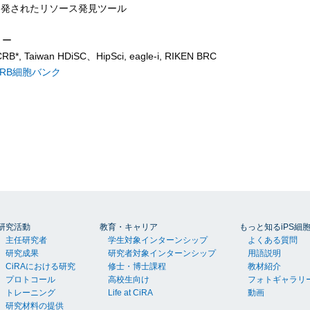
開発されたリソース発見ツール
リー
RB*, Taiwan HDiSC、HipSci, eagle-i, RIKEN BRC
RB細胞バンク
研究活動
教育・キャリア
もっと知るiPS細
主任研究者
学生対象インターンシップ
よくある質問
研究成果
研究者対象インターンシップ
用語説明
CiRAにおける研究
修士・博士課程
教材紹介
プロトコール
高校生向け
フォトギャラリ
トレーニング
Life at CiRA
動画
研究材料の提供