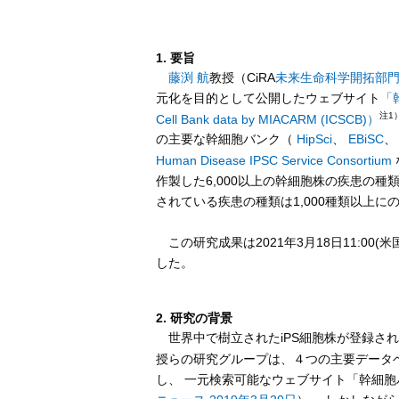
1. 要旨
藤渕 航
教授（CiRA
未来生命科学開拓部
元化を目的として公開したウェブサイト
「幹
注1
Cell Bank data by MIACARM (ICSCB)）
の主要な幹細胞バンク（
HipSci
、
EBiSC
Human Disease IPSC Service Consortium
作製した6,000以上の幹細胞株の疾患の種
されている疾患の種類は1,000種類以上に
この研究成果は2021年3月18日11:00(
した。
2. 研究の背景
世界中で樹立されたiPS細胞株が登録さ
授らの研究グループは、４つの主要データ
し、 一元検索可能なウェブサイト「幹細胞