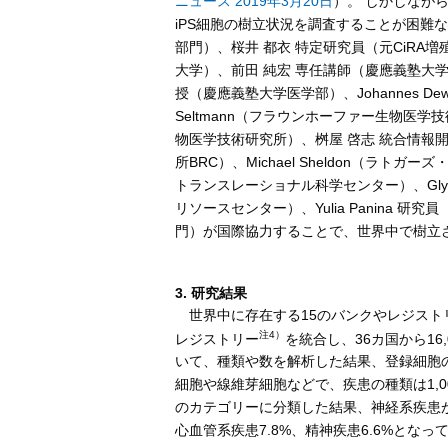
ニュース 2019年3月20日
）。 しかしなが
iPS細胞の樹立状況を調査することが困難
部門）、桜井 都衣 特定研究員（元CiR
大学）、前田 純宏 専任講師（慶應義塾大学
授（慶應義塾大学医学部）、Johannes De
Seltmann（フラウンホーファー生物医学技
物医学技術研究所）、桝屋 啓志 統合情報
所BRC）、Michael Sheldon（ラトガー
トランスレーショナル科学センター）、Gly
リソースセンター）、Yulia Panina 研
門）が国際協力することで、世界中で樹立さ
3. 研究結果
世界中に存在する15のバンクやレジストリ
注4）
レジストリー
を統合し、36カ国から16
いて、種類や数を解析した結果、登録細胞の6
細胞や線維芽細胞などで、疾患の種類は1,0
のカテゴリーに分類した結果、神経系疾患が4
心血管系疾患7.8%、精神疾患6.6%となっ