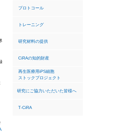
プロトコール
トレーニング
界
研究材料の提供
CiRAの知的財産
録
再生医療用iPS細胞
ストックプロジェクト
ま
研究にご協力いただいた皆様へ
T-CiRA
合
A