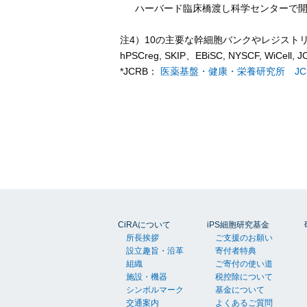
ハーバード臨床橋渡し科学センターで
注4）10の主要な幹細胞バンクやレジスト
hPSCreg, SKIP、EBiSC, NYSCF, WiCell, JC
*JCRB：
医薬基盤・健康・栄養研究所 JC
CiRAについて
iPS細胞研究基金
所長挨拶
ご支援のお願い
設立趣旨・沿革
寄付者特典
組織
ご寄付の使い道
施設・機器
税控除について
シンボルマーク
基金について
交通案内
よくあるご質問