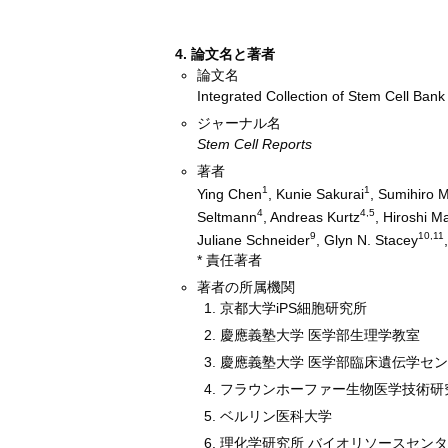
4. 論文名と著者
論文名
Integrated Collection of Stem Cell Bank 
ジャーナル名
Stem Cell Reports
著者
1
1
Ying Chen
, Kunie Sakurai
, Sumihiro 
4
4,5
Seltmann
, Andreas Kurtz
, Hiroshi 
9
10,11
Juliane Schneider
, Glyn N. Stacey
* 責任著者
著者の所属機関
京都大学iPS細胞研究所
慶應義塾大学 医学部生理学教室
慶應義塾大学 医学部臨床遺伝学セ
フラウンホーファー生物医学技術研
ベルリン医科大学
理化学研究所 バイオリソースセンタ