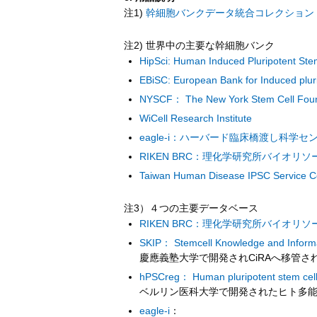
注1)
幹細胞バンクデータ統合コレクション（
注2) 世界中の主要な幹細胞バンク
HipSci: Human Induced Pluripotent Stem 
EBiSC: European Bank for Induced plur
NYSCF： The New York Stem Cell Foun
WiCell Research Institute
eagle-i：ハーバード臨床橋渡し科
RIKEN BRC：理化学研究所バイオリ
Taiwan Human Disease IPSC Service C
注3）４つの主要データベース
RIKEN BRC：理化学研究所バイオリ
SKIP： Stemcell Knowledge and Informa
慶應義塾大学で開発されCiRAへ移管
hPSCreg： Human pluripotent stem cell 
ベルリン医科大学で開発されたヒト多
eagle-i
：