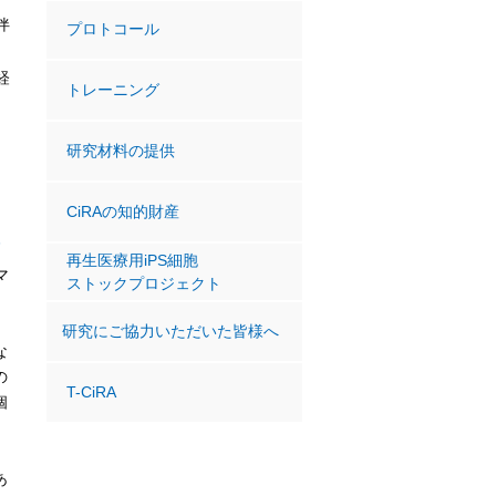
伴
プロトコール
経
トレーニング
研究材料の提供
CiRAの知的財産
高
再生医療用iPS細胞
マ
ストックプロジェクト
研究にご協力いただいた皆様へ
な
の
T-CiRA
個
あ