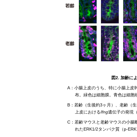
図2. 加齢
A：小腸上皮のうち、特に小腸上皮
布。緑色は細胞膜。青色は細胞
B：若齢（生後約3ヶ月）、老齢（生
上皮における
Ifng
遺伝子の発現
C：若齢マウスと老齢マウスの小腸断
れたERK1/2タンパク質（p-E