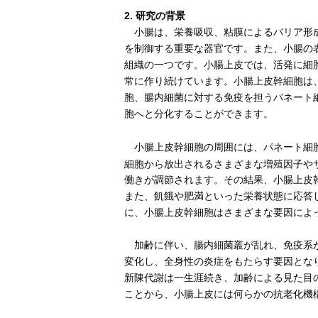
2. 研究の背景
小腸は、栄養吸収、粘膜によるバリア形
を制御する重要な器官です。また、小腸の
組織の一つです。小腸上皮では、活発に細胞
常に作り続けています。小腸上皮幹細胞は
胞、腸内細菌に対する免疫を担うパネート
胞へと分化することができます。
小腸上皮幹細胞の周囲には、パネート細
細胞から放出されるさまざまな増殖因子や
働きが調節されます。その結果、小腸上皮
また、飢餓や肥満といった栄養状態に応答
に、小腸上皮幹細胞はさまざまな要因によ
加齢に伴い、腸内細菌叢が乱れ、免疫系が
変化し、全身性の炎症をもたらす要因とな
新陳代謝は一生涯続き、加齢による見た目
ことから、小腸上皮には何らかの抗老化機