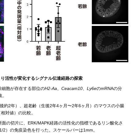
により活性が変化するシグナル伝達経路の探索
幹細胞が存在する部位の
H2-Aa
、
Ceacam10
、
Ly6e
のmRNAの分
核。
後約2年）、超老齢（生後2年4ヶ月〜2年6ヶ月）のマウスの小腸
（相対値）の比較。
面の切片に、ERK/MAPK経路の活性化の指標であるリン酸化さ
RK1/2）の免疫染色を行った。スケールバーは1mm。