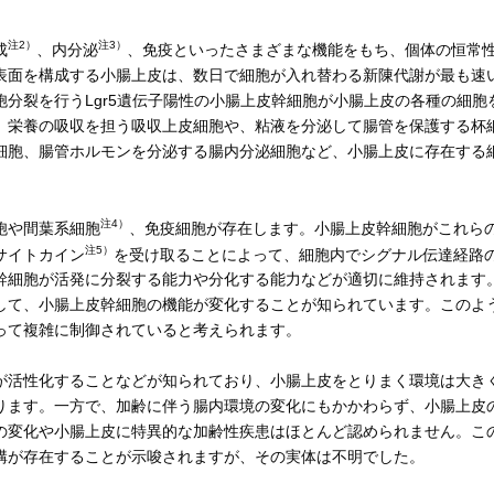
注2）
注3）
成
、内分泌
、免疫といったさまざまな機能をもち、個体の恒常
表面を構成する小腸上皮は、数日で細胞が入れ替わる新陳代謝が最も速
分裂を行うLgr5遺伝子陽性の小腸上皮幹細胞が小腸上皮の各種の細胞
、栄養の吸収を担う吸収上皮細胞や、粘液を分泌して腸管を保護する杯
細胞、腸管ホルモンを分泌する腸内分泌細胞など、小腸上皮に存在する
注4）
胞や間葉系細胞
、免疫細胞が存在します。小腸上皮幹細胞がこれら
注5）
サイトカイン
を受け取ることによって、細胞内でシグナル伝達経路
幹細胞が活発に分裂する能力や分化する能力などが適切に維持されます
して、小腸上皮幹細胞の機能が変化することが知られています。このよ
って複雑に制御されていると考えられます。
活性化することなどが知られており、小腸上皮をとりまく環境は大き
ります。一方で、加齢に伴う腸内環境の変化にもかかわらず、小腸上皮
の変化や小腸上皮に特異的な加齢性疾患はほとんど認められません。こ
構が存在することが示唆されますが、その実体は不明でした。