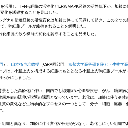
活用し、IFN-γ経路の活性化とERK/MAPK経路の活性低下が、加齢に
現変化を誘導することを見出した。
シグナル伝達経路の活性変化は加齢に伴って同調して起き、この２つの
とで、幹細胞プールが維持されることを解明した。
分化細胞の数や機能の変化を誘導することを見出した。
門
）、
山本拓也准教授
（CiRA同部門、
京都大学高等研究院ヒト生物学
ープは、小腸上皮を構成する細胞のもととなる小腸上皮幹細胞プールが
明らかにしました。
景とした高齢化に伴い、国内でも認知症や心血管疾患、がん、糖尿病
健康寿命の延伸が喫緊の課題となっています。老化は、加齢に伴う身体
性質の変化など生物学的なプロセスの一つとして、分子・細胞・臓器・
す。
組織と異なり、加齢に伴う変化や疾患が少なく、老化しにくい組織で