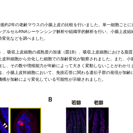
後約2年の老齢マウスの小腸上皮の比較を行いました。単一細胞ごとに
ングルセルRNAシーケンシング解析や組織学的解析を行い、小腸上皮組
齢変化などを調べました。
）、吸収上皮細胞の成熟度の加速（図1B）、吸収上皮細胞における脂質
上皮幹細胞から分化した細胞での加齢変化が観察されました。また、小
在し、その数や増殖能力が年齢によって大きく変動しないことがわかり
は、小腸上皮幹細胞において、免疫応答に関わる遺伝子群の発現が加齢
機構が加齢により変化している可能性が示唆されました。