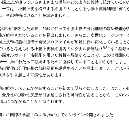
小腸上皮が担っているさまざまな機能をどのように維持し続けているの
ループは、小腸上皮を構成する細胞の大元となる小腸上皮幹細胞に何ら
え、その機構に迫ることを試みました。
詳細に解析した結果、加齢に伴って小腸上皮の分化細胞の数や機能が
能が維持されていることを見出しました。さらに、次世代シーケンサー
腸上皮幹細胞の遺伝子発現プロファイルが加齢に伴い変化していること
注1）
ていると考えられる小腸上皮幹細胞内のシグナル伝達経路
を２種類
小腸オルガノイド培養系を用いた解析を駆使することで、この２種類の
が一生涯にわたって存続するために協調していることを明らかにしまし
路の変化は分化細胞の加齢変化を誘導することを見出しました。これら
異常を引き起こす可能性があります。
の維持システムが存在することを初めて明らかにしました。また、小
、全身性の加齢性疾患が引き起こされる可能性があることから、このシ
創出につながることが期待されます。
時間）に国際科学誌「
Cell Reports
」でオンライン公開されました。