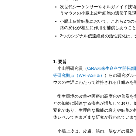
次世代シーケンサーやオルガノイド技術を
うマウスの小腸上皮幹細胞の遺伝子発
小腸上皮幹細胞において、これら2つの
路の変化が相互に作用を補償しあうこ
2つのシグナル伝達経路の活性変化は、
1. 要旨
小山明研究員（
CiRA未来生命科学開拓部
等研究拠点（WPI-ASHBi）
）らの研究グル
ウスの生涯にわたって維持される仕組みを
衛生環境の改善や医療の高度化や普及を背
どの加齢に関連する疾患が増加しており、
変化であり、生理的な機能の衰えや細胞の
体レベルでさまざまな研究が行われていま
小腸上皮は、皮膚、筋肉、脳などの臓器・