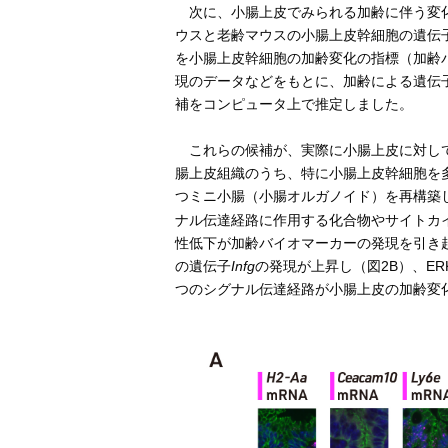
次に、小腸上皮でみられる加齢に伴う変化
ウスと老齢マウスの小腸上皮幹細胞の遺伝
を小腸上皮幹細胞の加齢変化の指標（加齢
現のデータなどをもとに、加齢による遺伝
補をコンピュータ上で推定しました。
これらの候補が、実際に小腸上皮に対して
腸上皮組織のうち、特に小腸上皮幹細胞を
つミニ小腸（小腸オルガノイド）を再構築
ナル伝達経路に作用する化合物やサイトカイ
性低下が加齢バイオマーカーの発現を引き起
の遺伝子
Infg
の発現が上昇し（図2B）、ER
つのシグナル伝達経路が小腸上皮の加齢変