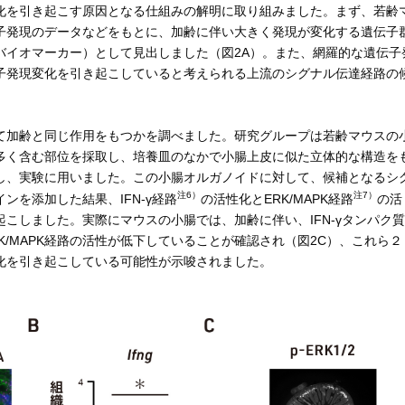
を引き起こす原因となる仕組みの解明に取り組みました。まず、若齢
子発現のデータなどをもとに、加齢に伴い大きく発現が変化する遺伝子
バイオマーカー）として見出しました（図2A）。また、網羅的な遺伝子
子発現変化を引き起こしていると考えられる上流のシグナル伝達経路の
加齢と同じ作用をもつかを調べました。研究グループは若齢マウスの
多く含む部位を採取し、培養皿のなかで小腸上皮に似た立体的な構造を
し、実験に用いました。この小腸オルガノイドに対して、候補となるシ
注6）
注7）
ンを添加した結果、IFN-γ経路
の活性化とERK/MAPK経路
の活
こしました。実際にマウスの小腸では、加齢に伴い、IFN-γタンパク質
K/MAPK経路の活性が低下していることが確認され（図2C）、これら２
化を引き起こしている可能性が示唆されました。