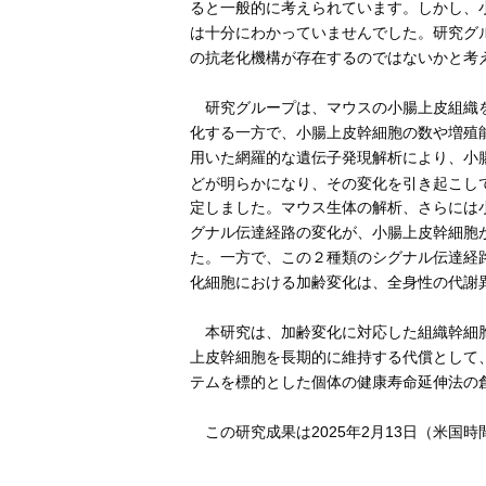
ると一般的に考えられています。しかし、
は十分にわかっていませんでした。研究グ
の抗老化機構が存在するのではないかと考
研究グループは、マウスの小腸上皮組織を
化する一方で、小腸上皮幹細胞の数や増殖
用いた網羅的な遺伝子発現解析により、小
どが明らかになり、その変化を引き起こし
定しました。マウス生体の解析、さらには
グナル伝達経路の変化が、小腸上皮幹細胞
た。一方で、この２種類のシグナル伝達経
化細胞における加齢変化は、全身性の代謝
本研究は、加齢変化に対応した組織幹細胞
上皮幹細胞を長期的に維持する代償として
テムを標的とした個体の健康寿命延伸法の
この研究成果は2025年2月13日（米国