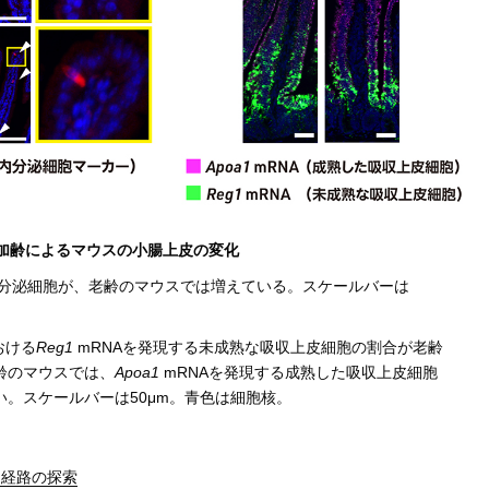
. 加齢によるマウスの小腸上皮の変化
腸内分泌細胞が、老齢のマウスでは増えている。スケールバーは
おける
Reg1
mRNAを発現する未成熟な吸収上皮細胞の割合が老齢
齢のマウスでは、
Apoa1
mRNAを発現する成熟した吸収上皮細胞
。スケールバーは50μm。青色は細胞核。
達経路の探索