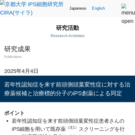
Japanese
English
研究活動
Research Activities
研究成果
Publications
2025年4月4日
若年性認知症を来す前頭側頭葉変性症に対する治
療薬候補と治療標的分子のiPS創薬による同定
ポイント
若年性認知症を来す前頭側頭葉変性症患者さんの
（注1）
iPS細胞を用いて既存薬
スクリーニングを行