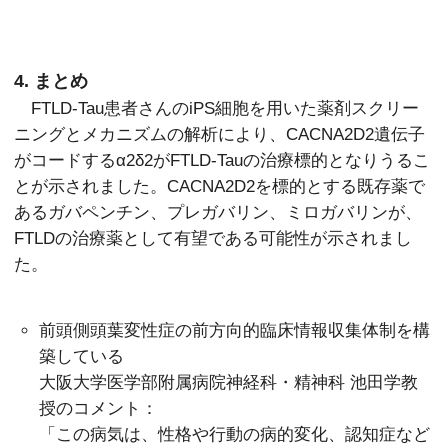
4. まとめ
FTLD-Tau患者さんのiPS細胞を用いた薬剤スクリー
ニングとメカニズムの解析により、CACNA2D2遺伝子
がコードするα2δ2がFTLD-Tauの治療標的となりうるこ
とが示されました。CACNA2D2を標的とする既存薬で
あるガバペンチン、プレガバリン、ミロガバリンが、
FTLDの治療薬として有望である可能性が示されまし
た。
前頭側頭葉変性症の前方向的臨床情報収集体制を構
築している
大阪大学医学部附属病院神経科・精神科 池田学教
授のコメント：
「この病気は、性格や行動の病的変化、認知症など