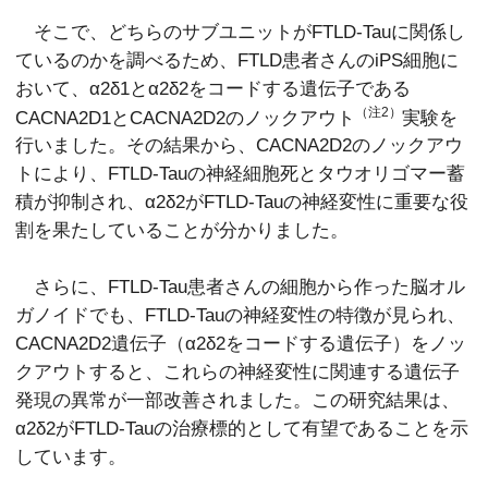
そこで、どちらのサブユニットがFTLD-Tauに関係し
ているのかを調べるため、FTLD患者さんのiPS細胞に
おいて、α2δ1とα2δ2をコードする遺伝子である
（注2）
CACNA2D1とCACNA2D2のノックアウト
実験を
行いました。その結果から、CACNA2D2のノックアウ
トにより、FTLD-Tauの神経細胞死とタウオリゴマー蓄
積が抑制され、α2δ2がFTLD-Tauの神経変性に重要な役
割を果たしていることが分かりました。
さらに、FTLD-Tau患者さんの細胞から作った脳オル
ガノイドでも、FTLD-Tauの神経変性の特徴が見られ、
CACNA2D2遺伝子（α2δ2をコードする遺伝子）をノッ
クアウトすると、これらの神経変性に関連する遺伝子
発現の異常が一部改善されました。この研究結果は、
α2δ2がFTLD-Tauの治療標的として有望であることを示
しています。