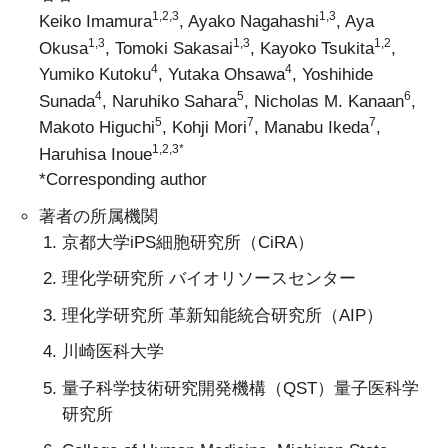
1,2,3
1,3
Keiko Imamura
, Ayako Nagahashi
, Aya
1,3
1,3
1,2
Okusa
, Tomoki Sakasai
, Kayoko Tsukita
,
4
4
Yumiko Kutoku
, Yutaka Ohsawa
, Yoshihide
4
5
6
Sunada
, Naruhiko Sahara
, Nicholas M. Kanaan
,
5
7
7
Makoto Higuchi
, Kohji Mori
, Manabu Ikeda
,
1,2,3*
Haruhisa Inoue
*Corresponding author
著者の所属機関
京都大学iPS細胞研究所（CiRA）
理化学研究所 バイオリソースセンター
理化学研究所 革新知能統合研究所（AIP）
川崎医科大学
量子科学技術研究開発機構（QST）量子医科学
研究所