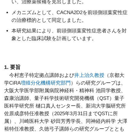
い、治療薬候補を見出しました。
メカニズムとして、CACNA2D2を前頭側頭葉変性症
の治療標的として同定しました。
本研究結果により、前頭側頭葉変性症患者さんを対
象とした臨床試験を計画しています。
1. 要旨
今村恵子特定拠点講師および
井上治久教授
（京都大
学CiRA
増殖分化機構研究部門
）らの研究グループは、
大阪大学医学部附属病院神経科・精神科 池田学教授、
森康治講師、量子科学技術研究開発機構（QST）量子
医科学研究所 樋口真人センター長、新潟大学脳研究所
佐原成彦特任准教授（2025年3月31日までQSTに所
属）、川崎医科大学 砂田芳秀学長、同神経内科学 大澤
裕特任准教授、久徳弓子講師らの研究グループととも