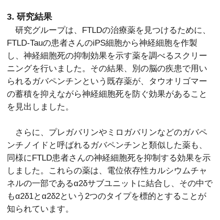
3. 研究結果
研究グループは、FTLDの治療薬を見つけるために、
FTLD-Tauの患者さんのiPS細胞から神経細胞を作製
し、神経細胞死の抑制効果を示す薬を調べるスクリー
ニングを行いました。その結果、別の脳の疾患で用い
られるガバペンチンという既存薬が、タウオリゴマー
の蓄積を抑えながら神経細胞死を防ぐ効果があること
を見出しました。
さらに、プレガバリンやミロガバリンなどのガバペ
ンチノイドと呼ばれるガバペンチンと類似した薬も、
同様にFTLD患者さんの神経細胞死を抑制する効果を示
しました。これらの薬は、電位依存性カルシウムチャ
ネルの一部であるα2δサブユニットに結合し、その中で
もα2δ1とα2δ2という2つのタイプを標的とすることが
知られています。