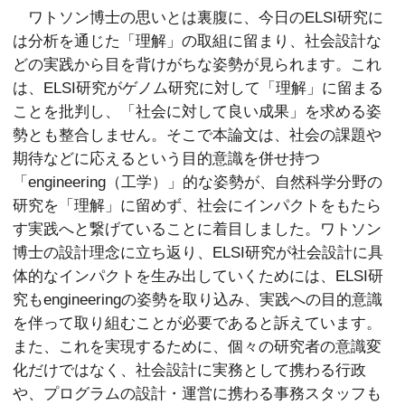
ワトソン博士の思いとは裏腹に、今日のELSI研究に
は分析を通じた「理解」の取組に留まり、社会設計な
どの実践から目を背けがちな姿勢が見られます。これ
は、ELSI研究がゲノム研究に対して「理解」に留まる
ことを批判し、「社会に対して良い成果」を求める姿
勢とも整合しません。そこで本論文は、社会の課題や
期待などに応えるという目的意識を併せ持つ
「engineering（工学）」的な姿勢が、自然科学分野の
研究を「理解」に留めず、社会にインパクトをもたら
す実践へと繋げていることに着目しました。ワトソン
博士の設計理念に立ち返り、ELSI研究が社会設計に具
体的なインパクトを生み出していくためには、ELSI研
究もengineeringの姿勢を取り込み、実践への目的意識
を伴って取り組むことが必要であると訴えています。
また、これを実現するために、個々の研究者の意識変
化だけではなく、社会設計に実務として携わる行政
や、プログラムの設計・運営に携わる事務スタッフも