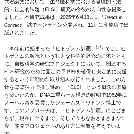
共著論文において、生命医科学における倫理的・法
的・社会的課題（ELSI）研究の今後の方向性を提案し
ました。本研究成果は、2025年6月18日に「
Trends in
」誌でオンライン公開され、11月に印刷版で出
Genetics
版されました。
注1）
35年前に始まった「ヒトゲノム計画」
では、ヒ
トゲノムの解読という壮大な科学的野心の追求ととも
に、自然科学の研究プロジェクトにおいて、関連する
ELSI研究のために固定の予算枠を確保し安定的に支援
するという画期的な取り組みが行われました。この方
針をほぼ独力で推し進め、「ELSI」という概念の基盤
を築いたのが、DNA二重らせん構造の解明で1962年に
ノーベル賞を受賞したジェームズ・ワトソン博士で
す。このアプローチは、「ヒトゲノム計画」にとどま
らず、現在に至るまで、そして今もなおさまざまな研
究・開発プロジェクトのあり方に影響を与えていま
す。