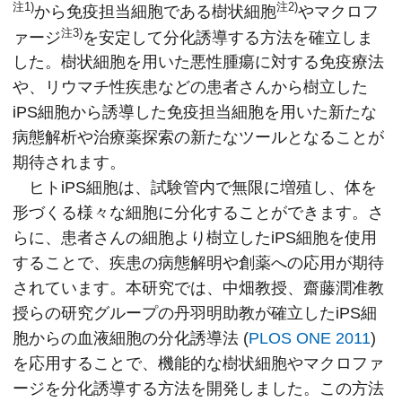
注1)
注2)
から免疫担当細胞である樹状細胞
やマクロフ
注3)
ァージ
を安定して分化誘導する方法を確立しま
した。樹状細胞を用いた悪性腫瘍に対する免疫療法
や、リウマチ性疾患などの患者さんから樹立した
iPS細胞から誘導した免疫担当細胞を用いた新たな
病態解析や治療薬探索の新たなツールとなることが
期待されます。
ヒトiPS細胞は、試験管内で無限に増殖し、体を
形づくる様々な細胞に分化することができます。さ
らに、患者さんの細胞より樹立したiPS細胞を使用
することで、疾患の病態解明や創薬への応用が期待
されています。本研究では、中畑教授、齋藤潤准教
授らの研究グループの丹羽明助教が確立したiPS細
胞からの血液細胞の分化誘導法 (
PLOS ONE 2011
)
を応用することで、機能的な樹状細胞やマクロファ
ージを分化誘導する方法を開発しました。この方法