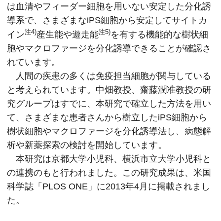
は血清やフィーダー細胞を用いない安定した分化誘
導系で、さまざまなiPS細胞から安定してサイトカ
注4)
注5)
イン
産生能や遊走能
を有する機能的な樹状細
胞やマクロファージを分化誘導できることが確認さ
れています。
人間の疾患の多くは免疫担当細胞が関与している
と考えられています。中畑教授、齋藤潤准教授の研
究グループはすでに、本研究で確立した方法を用い
て、さまざまな患者さんから樹立したiPS細胞から
樹状細胞やマクロファージを分化誘導法し、病態解
析や新薬探索の検討を開始しています。
本研究は京都大学小児科、横浜市立大学小児科と
の連携のもと行われました。この研究成果は、米国
科学誌「PLOS ONE」に2013年4月に掲載されまし
た。