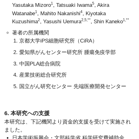
1
5
Yasutaka Mizoro
, Tatsuaki Iwama
, Akira
1
4
Watanabe
, Mahito Nakanishi
, Kiyotaka
2
2,5,**
1,**
Kuzushima
, Yasushi Uemura
, Shin Kaneko
著者の所属機関
京都大学iPS細胞研究所（CiRA）
愛知県がんセンター研究所 腫瘍免疫学部
中国PLA総合病院
産業技術総合研究所
国立がん研究センター 先端医療開発センター
6. 本研究への支援
本研究は、下記機関より資金的支援を受けて実施され
ました。
日本学術振興会・文部科学省 科学研究費補助金、