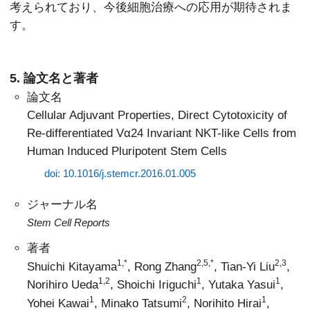
考えられており、今後細胞治療への応用が期待されま
す。
5. 論文名と著者
論文名
Cellular Adjuvant Properties, Direct Cytotoxicity of
Re-differentiated Vα24 Invariant NKT-like Cells from
Human Induced Pluripotent Stem Cells
doi: 10.1016/j.stemcr.2016.01.005
ジャーナル名
Stem Cell Reports
著者
1,*
2,5,*
2,3
Shuichi Kitayama
, Rong Zhang
, Tian-Yi Liu
,
1,2
1
1
Norihiro Ueda
, Shoichi Iriguchi
, Yutaka Yasui
,
1
2
1
Yohei Kawai
, Minako Tatsumi
, Norihito Hirai
,