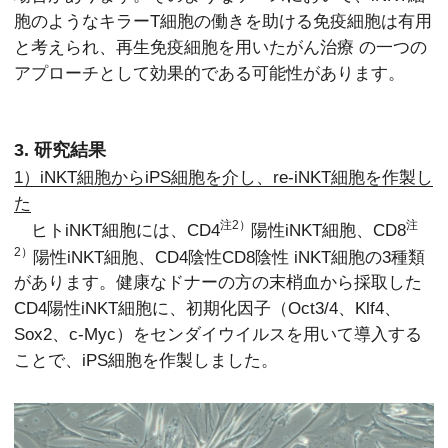
胞のようなキラーT細胞の働きを助ける免疫細胞は有用
と考えられ、再生免疫細胞を用いたがん治療 の一つの
アプローチとして効果的である可能性があります。
3. 研究結果
1）iNKT細胞からiPS細胞を介し、re-iNKT細胞を作製し
た
注2）
注
ヒトiNKT細胞には、CD4
陽性iNKT細胞、CD8
2）
陽性iNKT細胞、CD4陰性CD8陰性 iNKT細胞の3種類
があります。健康なドナーの方の末梢血から採取した
CD4陽性iNKT細胞に、初期化因子（Oct3/4、Klf4、
Sox2、c-Myc）をセンダイウイルスを用いて導入する
ことで、iPS細胞を作製しました。