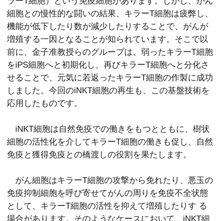
ラーT細胞）という免疫細胞があります。しかし、がん
細胞との慢性的な闘いの結果、キラーT細胞は疲弊し、
機能が低下したり数が減少したりすることで、がんが
増殖する一因となることが知られています。そこで以
前に、金子准教授らのグループは、弱ったキラーT細胞
をiPS細胞へと初期化し、再びキラーT細胞へと分化さ
せることで、元気に若返ったキラーT細胞の作製に成功
しました。今回のiNKT細胞の再生も、この基盤技術を
応用したものです。
iNKT細胞は自然免疫での働きをもつとともに、樹状
細胞の活性化を介してキラーT細胞の働きも促し、自然
免疫と獲得免疫との橋渡しの役割を果たします。
がん細胞はキラーT細胞の攻撃から免れたり、悪玉の
免疫抑制細胞を呼び寄せてがんの周りを免疫不全状態
として、キラーT細胞の活性を抑えて増殖したりす る
場合があります。そのようなケースにおいて、iNKT細