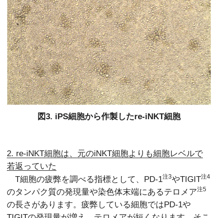
図3. iPS細胞から作製したre-iNKT細胞
2. re-iNKT細胞は、元のiNKT細胞よりも細胞レベルで
若返っていた
注3
注4
T細胞の疲弊を調べる指標として、PD-1
やTIGIT
注5
のタンパク質の発現量や染色体末端にあるテロメア
の長さがあります。疲弊している細胞ではPD-1や
TIGITの発現量が増え、テロメアが短くなります。そこ