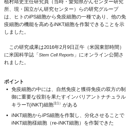
植村靖史主任研究員（当時・愛知県がんセンター研究
所、現・国立がん研究センター）らの研究グループ
は、ヒトのiPS細胞から免疫細胞の一種であり、他の免
疫細胞の機能を高めるiNKT細胞を作製できることを示
しました。
この研究成果は2016年2月9日正午（米国東部時間）
に米国科学誌「
」にオンライン公開さ
Stem Cell Reports
れました。
ポイント
免疫細胞の中には、自然免疫と獲得免疫の双方の制
御に重要な役割を果たすインバリアントナチュラル
注1）
キラーT(iNKT)細胞
がある
iNKT細胞からiPS細胞を作製し、分化させることで
iNKT細胞様細胞（re-iNKT細胞）を作製できた