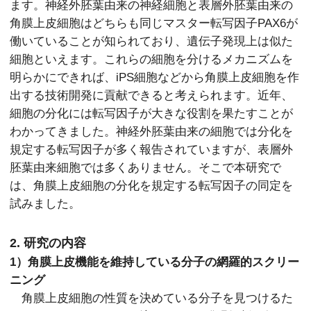
ます。神経外胚葉由来の神経細胞と表層外胚葉由来の
角膜上皮細胞はどちらも同じマスター転写因子PAX6が
働いていることが知られており、遺伝子発現上は似た
細胞といえます。これらの細胞を分けるメカニズムを
明らかにできれば、iPS細胞などから角膜上皮細胞を作
出する技術開発に貢献できると考えられます。近年、
細胞の分化には転写因子が大きな役割を果たすことが
わかってきました。神経外胚葉由来の細胞では分化を
規定する転写因子が多く報告されていますが、表層外
胚葉由来細胞では多くありません。そこで本研究で
は、角膜上皮細胞の分化を規定する転写因子の同定を
試みました。
2. 研究の内容
1）角膜上皮機能を維持している分子の網羅的スクリー
ニング
角膜上皮細胞の性質を決めている分子を見つけるた