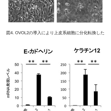
図4. OVOL2の導入により上皮系細胞に分化転換した