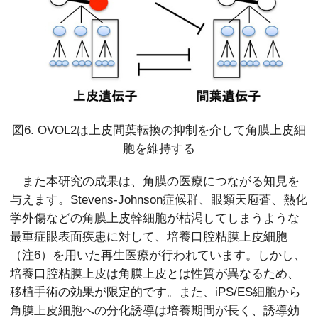
図6. OVOL2は上皮間葉転換の抑制を介して角膜上皮細
胞を維持する
また本研究の成果は、角膜の医療につながる知見を
与えます。Stevens-Johnson症候群、眼類天庖蒼、熱化
学外傷などの角膜上皮幹細胞が枯渇してしまうような
最重症眼表面疾患に対して、培養口腔粘膜上皮細胞
（注6）を用いた再生医療が行われています。しかし、
培養口腔粘膜上皮は角膜上皮とは性質が異なるため、
移植手術の効果が限定的です。また、iPS/ES細胞から
角膜上皮細胞への分化誘導は培養期間が長く、誘導効