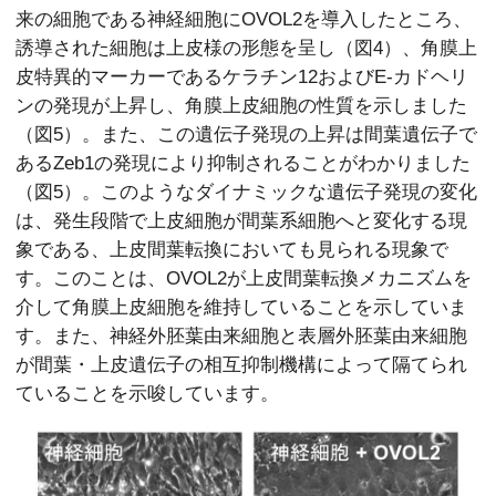
来の細胞である神経細胞にOVOL2を導入したところ、
誘導された細胞は上皮様の形態を呈し（図4）、角膜上
皮特異的マーカーであるケラチン12およびE-カドヘリ
ンの発現が上昇し、角膜上皮細胞の性質を示しました
（図5）。また、この遺伝子発現の上昇は間葉遺伝子で
あるZeb1の発現により抑制されることがわかりました
（図5）。このようなダイナミックな遺伝子発現の変化
は、発生段階で上皮細胞が間葉系細胞へと変化する現
象である、上皮間葉転換においても見られる現象で
す。このことは、OVOL2が上皮間葉転換メカニズムを
介して角膜上皮細胞を維持していることを示していま
す。また、神経外胚葉由来細胞と表層外胚葉由来細胞
が間葉・上皮遺伝子の相互抑制機構によって隔てられ
ていることを示唆しています。