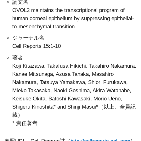
論文名
OVOL2 maintains the transcriptional program of
human corneal epithelium by suppressing epithelial-
to-mesenchymal transition
ジャーナル名
Cell Reports 15:1-10
著者
Koji Kitazawa, Takafusa Hikichi, Takahiro Nakamura,
Kanae Mitsunaga, Azusa Tanaka, Masahiro
Nakamura, Tatsuya Yamakawa, Shiori Furukawa,
Mieko Takasaka, Naoki Goshima, Akira Watanabe,
Keisuke Okita, Satoshi Kawasaki, Morio Ueno,
Shigeru Kinoshita* and Shinji Masui*（以上、全員記
載）
* 責任著者
参照URL Cell Reports誌（
http://cellreports.cell.com
）