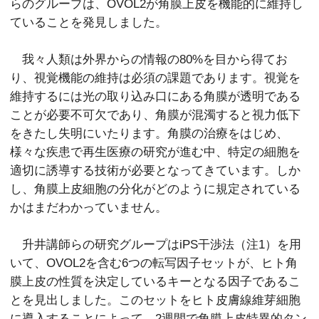
らのグループは、OVOL2が角膜上皮を機能的に維持し
ていることを発見しました。
我々人類は外界からの情報の80%を目から得てお
り、視覚機能の維持は必須の課題であります。視覚を
維持するには光の取り込み口にある角膜が透明である
ことが必要不可欠であり、角膜が混濁すると視力低下
をきたし失明にいたります。角膜の治療をはじめ、
様々な疾患で再生医療の研究が進む中、特定の細胞を
適切に誘導する技術が必要となってきています。しか
し、角膜上皮細胞の分化がどのように規定されている
かはまだわかっていません。
升井講師らの研究グループはiPS干渉法（注1）を用
いて、OVOL2を含む6つの転写因子セットが、ヒト角
膜上皮の性質を決定しているキーとなる因子であるこ
とを見出しました。このセットをヒト皮膚線維芽細胞
に導入することによって、2週間で角膜上皮特異的タン