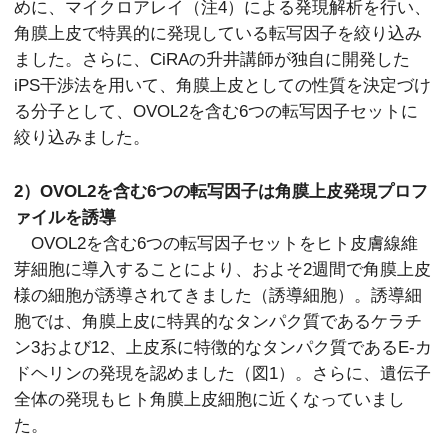
めに、マイクロアレイ（注4）による発現解析を行い、
角膜上皮で特異的に発現している転写因子を絞り込み
ました。さらに、CiRAの升井講師が独自に開発した
iPS干渉法を用いて、角膜上皮としての性質を決定づけ
る分子として、OVOL2を含む6つの転写因子セットに
絞り込みました。
2）OVOL2を含む6つの転写因子は角膜上皮発現プロフ
ァイルを誘導
OVOL2を含む6つの転写因子セットをヒト皮膚線維
芽細胞に導入することにより、およそ2週間で角膜上皮
様の細胞が誘導されてきました（誘導細胞）。誘導細
胞では、角膜上皮に特異的なタンパク質であるケラチ
ン3および12、上皮系に特徴的なタンパク質であるE-カ
ドヘリンの発現を認めました（図1）。さらに、遺伝子
全体の発現もヒト角膜上皮細胞に近くなっていまし
た。