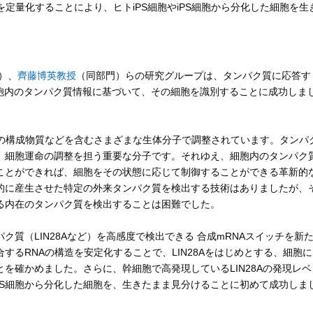
を定量化することにより、ヒトiPS細胞やiPS細胞から分化した細胞を生
）、
齊藤博英教授
（同部門）らの研究グループは、タンパク質に応答す
細胞内のタンパク質情報に基づいて、その細胞を識別することに成功しま
の構成物質などを含むさまざまな生体分子で調整されています。タンパ
、細胞運命の調整を担う重要な分子です。それゆえ、細胞内のタンパク
ことができれば、細胞をその状態に応じて制御することができる革新的
的に産生させた特定の外来タンパク質を検出する技術はありましたが、
る内在のタンパク質を検出することは困難でした。
質（LIN28Aなど）を高感度で検出できる 合成mRNAスイッチを新
するRNAの構造を安定化することで、LIN28Aをはじめとする、細胞に
を確かめました。さらに、幹細胞で高発現しているLIN28Aの発現レベ
iPS細胞から分化した細胞を、生きたまま見分けることに初めて成功しま