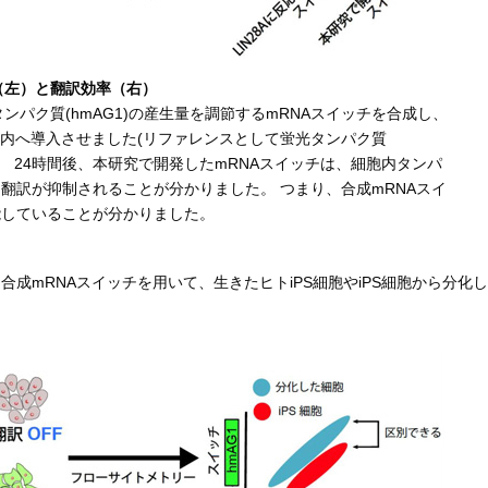
（左）と翻訳効率（右）
光タンパク質(hmAG1)の産生量を調節するmRNAスイッチを合成し、
に細胞内へ導入させました(リファレンスとして蛍光タンパク質
導入)。 24時間後、本研究で開発したmRNAスイッチは、細胞内タンパ
では翻訳が抑制されることが分かりました。 つまり、合成mRNAスイ
機能していることが分かりました。
する合成mRNAスイッチを用いて、生きたヒトiPS細胞やiPS細胞から分化し