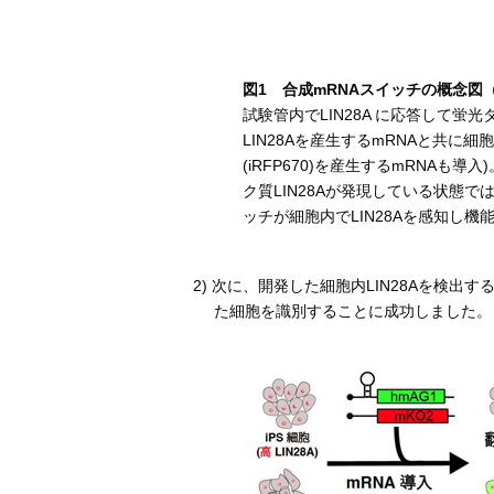
図1 合成mRNAスイッチの概念図
試験管内でLIN28A に応答して蛍
LIN28Aを産生するmRNAと共
(iRFP670)を産生するmRNAも
ク質LIN28Aが発現している状態
ッチが細胞内でLIN28Aを感知し
2) 次に、開発した細胞内LIN28Aを検出
た細胞を識別することに成功しました。