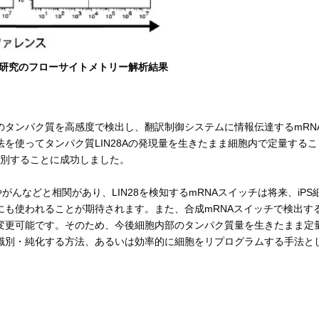
本研究のフローサイトメトリー解析結果
タンパク質を高感度で検出し、翻訳制御システムに情報伝達するmRN
を使ってタンパク質LIN28Aの発現量を生きたまま細胞内で定量するこ
識別することに成功しました。
がんなどと相関があり、LIN28を検知するmRNAスイッチは将来、iPS
にも使われることが期待されます。また、合成mRNAスイッチで検出す
変更可能です。そのため、今後細胞内部のタンパク質量を生きたまま定
識別・純化する方法、あるいは効率的に細胞をリプログラムする手法と