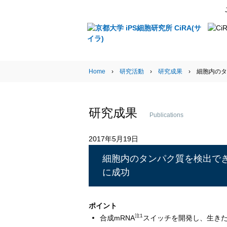
Research Activities
Home
›
研究活動
›
研究成果
› 細胞内のタ
研究成果
Publications
2017年5月19日
細胞内のタンパク質を検出でき
に成功
ポイント
注1
合成mRNA
スイッチを開発し、生き