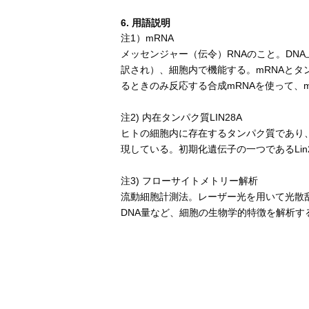
6. 用語説明
注1）mRNA
メッセンジャー（伝令）RNAのこと。DNA
訳され）、細胞内で機能する。mRNAと
るときのみ反応する合成mRNAを使って、
注2) 内在タンパク質LIN28A
ヒトの細胞内に存在するタンパク質であり、細
現している。初期化遺伝子の一つであるLin
注3) フローサイトメトリー解析
流動細胞計測法。レーザー光を用いて光散
DNA量など、細胞の生物学的特徴を解析す