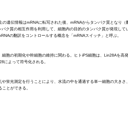
上の遺伝情報はmRNAに転写された後、mRNAからタンパク質となり（
タンパク質の相互作用を利用して、細胞内の目的のタンパク質が発現して
mRNAの翻訳をコントロールする概念を「mRNAスイッチ」と呼ぶ。
胞の初期化や幹細胞の維持に関わる。ヒトiPS細胞は、Lin28Aを高
28によって符号化される。
乱や蛍光測定を行うことにより、水流の中を通過する単一細胞の大きさ
ることができる。