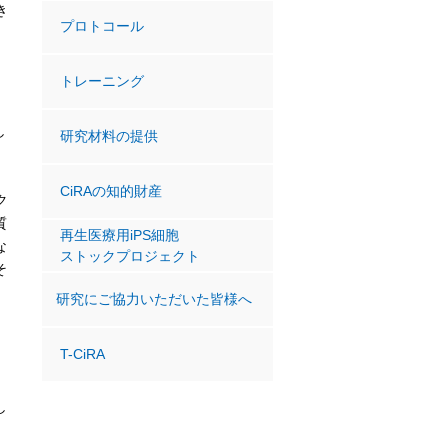
き
プロトコール
トレーニング
し
研究材料の提供
CiRAの知的財産
ク
質
再生医療用iPS細胞
な
ストックプロジェクト
そ
研究にご協力いただいた皆様へ
た
T-CiRA
し