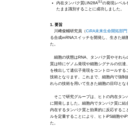
注2
内在タンパク質LIN28A
の発現レベル
たまま識別することに成功しました。
1. 要旨
川﨑俊輔研究員（
CiRA未来生命開拓部門
る合成mRNAスイッチを開発し、生きた
た。
細胞の状態はRNA、タンパク質やそれら
質は特にゲノム発現や細胞シグナルの伝達
を検出して遺伝子発現をコントロールする
技術となります。これまで、細胞内で強制
れらの技術を用いて生きた細胞の目印とな
そこで研究グループは、ヒトの内在タンパク
に開発しました。細胞内でタンパク質に結合
内在するタンパク質と効果的に反応すること
ルを定量することにより、ヒトiPS細胞や
た。