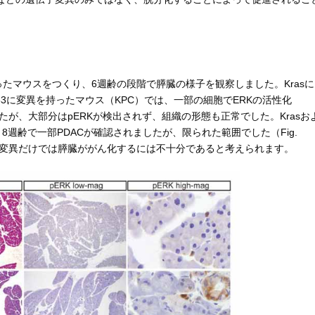
ったマウスをつくり、6週齢の段階で膵臓の様子を観察しました。Krasに
p53に変異を持ったマウス（KPC）では、一部の細胞でERKの活性化
したが、大部分はpERKが検出されず、組織の形態も正常でした。Krasお
、8週齢で一部PDACが確認されましたが、限られた範囲でした（Fig.
遺伝子変異だけでは膵臓ががん化するには不十分であると考えられます。