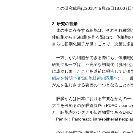
この研究成果は2018年5月25日18:00 (
2. 研究の背景
体の中に存在する細胞は、それぞれ種類ご
体細胞からiPS細胞を作る際には、体細胞
さらに初期化因子が働くことで、次第に多能
一方、がん細胞ができる際にも、体細胞か
研究グループは、不完全な初期化（脱分化
に成功しましたことを以前に報告しています
組みを解明 〜iPS細胞技術の応用〜
）。一
がんを生じさせる要因の一つとなることが
膵臓がんは日本における主要ながんの一つ
大半を占めるのが膵管腺癌（PDAC：pancreat
と、細胞内のシグナル伝達物質であるER
（PanIN：Pancreatic intraepithe
今回の研究では膵臓がんの形成が、Kra