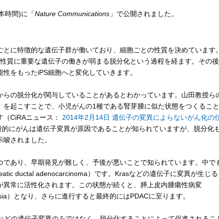
日本時間)に「
Nature Communications
」で公開されました。
とに特徴的な遺伝子群が働いており、細胞ごとの性質を決めています
の性質に重要な遺伝子の働きが弱まる脱分化という過程を経ます。その後
性をもったiPS細胞へと変化していきます。
らの脱分化が関与していることがあるとわかっています。山田教授ら
）を起こすことで、小児がんの1種である腎芽腫に似た状態をつくるこ
（CiRAニュース：
2014年2月14日 遺伝子の変異によらないがん化の
般的にがんは遺伝子変異が原因であることが知られていますが、脱分化
示唆されました。
であり、早期発見が難しく、予後が悪いことで知られています。中で
ic ductal adenocarcinoma）です。Krasなどの遺伝子に変異が生じる
Kが異常に活性化されます。この状態が続くと、膵上皮内腫瘍性病変
lial neoplasia）となり、さらに進行すると最終的にはPDACに至ります。
sなどの遺伝子変異のみではなく、脱分化することによって促進されるこ