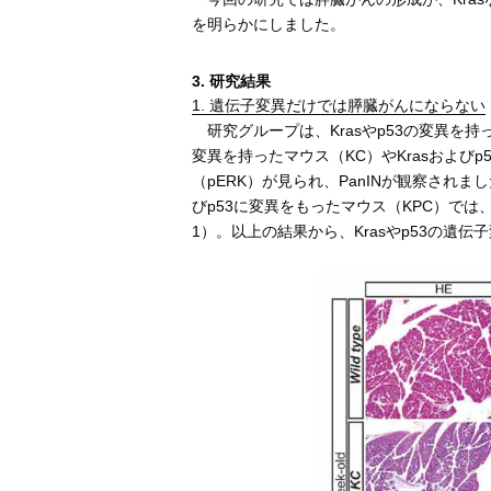
を明らかにしました。
3. 研究結果
1. 遺伝子変異だけでは膵臓がんにならない
研究グループは、Krasやp53の変異を持
変異を持ったマウス（KC）やKrasおよび
（pERK）が見られ、PanINが観察されま
びp53に変異をもったマウス（KPC）では
1）。以上の結果から、Krasやp53の