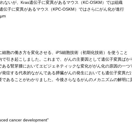
れないが、Kras遺伝子に変異があるマウス（KC-OSKM）では組織
3遺伝子に変異があるマウス（KPC-OSKM）ではさらにがん化が進行
μm
細胞の働き方を変化させる、iPS細胞技術（初期化技術）を使うこと
内で引き起こしました。これまで、がんの主要因として遺伝子変異ばか
である腎芽腫においてエピジェネティックな変化ががん化の原因の一つ
が発症する代表的ながんである膵臓がんの発生においても遺伝子変異だ
要であることがわかりました。今後さらなるがんのメカニズムの解明に
duced cancer development"