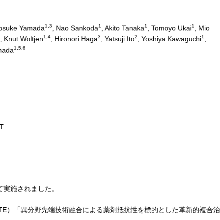
1,3
1
1
1
Yosuke Yamada
, Nao Sankoda
, Akito Tanaka
, Tomoyo Ukai
, Mio
2
1,4
3
2
1
, Knut Woltjen
, Hironori Haga
, Yatsuji Ito
, Yoshiya Kawaguchi
,
1,5,6
amada
T
て実施されました。
ATE）「異分野先端技術融合による薬剤抵抗性を標的とした革新的複合