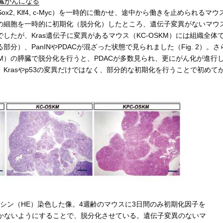
膵臓がんになる
Sox2, Klf4, c-Myc）を一時的に働かせ、途中から働きを止められるマウ
の細胞を一時的に初期化（脱分化）したところ、遺伝子変異がないマウ
でしたが、Kras遺伝子に変異があるマウス（KC-OSKM）には組織全体
）、PanINやPDACが混ざった状態で見られました（Fig. 2）。さ
SKM）の膵臓で脱分化を行うと、PDACが多数見られ、更にがん化が進行
Krasやp53の変異だけではなく、部分的な初期化を行うことで初めて
臓
シン（HE）染色した像。4週齢のマウスに3日間のみ初期化因子を
かないようにすることで、脱分化させている。遺伝子変異のないマ