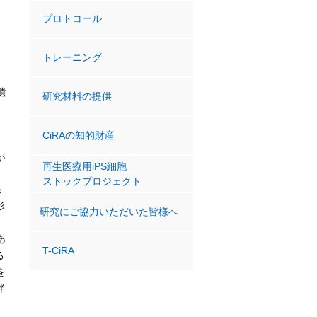
プロトコール
トレーニング
遺
研究材料の提供
CiRAの知的財産
が
再生医療用iPS細胞
ストックプロジェクト
っ
影
研究にご協力いただいた皆様へ
。
あ
T-CiRA
る
を
伴