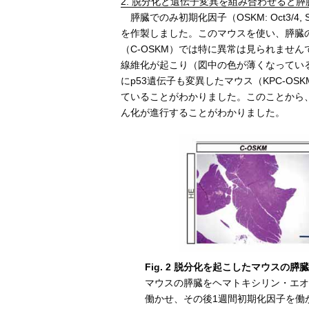
2. 脱分化と遺伝子変異を組み合わせると
膵臓でのみ初期化因子（OSKM: Oct3/4, 
を作製しました。このマウスを使い、膵臓
（C-OSKM）では特に異常は見られません
線維化が起こり（図中の色が薄くなっている部分
にp53遺伝子も変異したマウス（KPC-O
ていることがわかりました。このことから、
ん化が進行することがわかりました。
Fig. 2 脱分化を起こしたマウスの膵
マウスの膵臓をヘマトキシリン・エオ
働かせ、その後1週間初期化因子を働