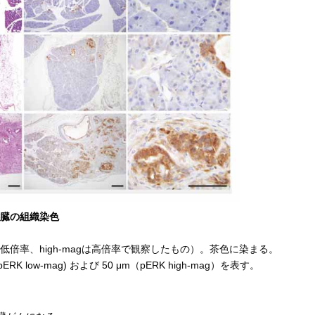
の膵臓の組織染色
ag は低倍率、high-magは高倍率で観察したもの）。茶色に染まる。
K low-mag) および 50 μm（pERK high-mag）を表す。