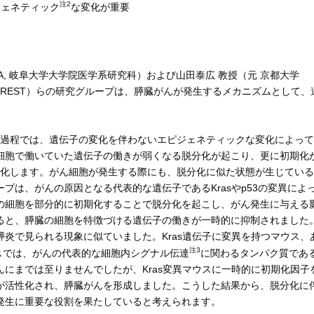
注2
ジェネティック
な変化が重要
A, 岐阜大学大学院医学系研究科）および山田泰広 教授（元 京都大学
D-CREST）らの研究グループは、膵臓がんが発生するメカニズムとして、
。
の過程では、遺伝子の変化を伴わないエピジェネティックな変化によって
細胞で働いていた遺伝子の働きが弱くなる脱分化が起こり、更に初期化
変化します。がん細胞が発生する際にも、脱分化に似た状態が生じている
プは、がんの原因となる代表的な遺伝子であるKrasやp53の変異によ
の細胞を部分的に初期化することで脱分化を起こし、がん発生に与える
ると、膵臓の細胞を特徴づける遺伝子の働きが一時的に抑制されました
炎で見られる現象に似ていました。Kras遺伝子に変異を持つマウス、
注3
ウスでは、がんの代表的な細胞内シグナル伝達
に関わるタンパク質であ
んにまでは至りませんでしたが、Kras変異マウスに一時的に初期化因子
Kが活性化され、膵臓がんを形成しました。こうした結果から、脱分化に
発生に重要な役割を果たしていると考えられます。