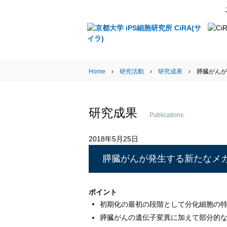
Research Activities
Home
›
研究活動
›
研究成果
› 膵臓がんが
研究成果
Publications
2018年5月25日
膵臓がんが発生する新たなメ
ポイント
初期化の最初の段階として分化細胞の
膵臓がんの遺伝子変異に加えて部分的