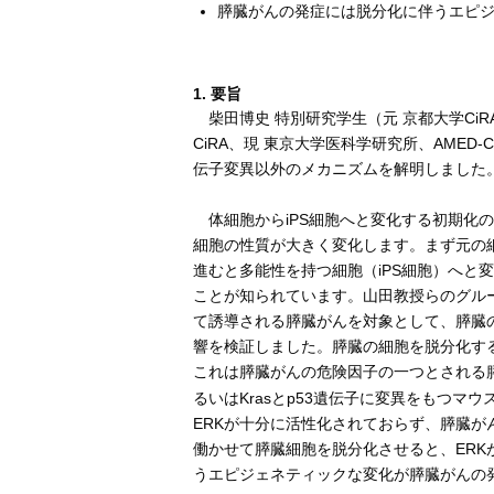
膵臓がんの発症には脱分化に伴うエピ
1. 要旨
柴田博史 特別研究学生（元 京都大学CiR
CiRA、現 東京大学医科学研究所、AME
伝子変異以外のメカニズムを解明しました
体細胞からiPS細胞へと変化する初期化
細胞の性質が大きく変化します。まず元の
進むと多能性を持つ細胞（iPS細胞）へと
ことが知られています。山田教授らのグルー
て誘導される膵臓がんを対象として、膵臓
響を検証しました。膵臓の細胞を脱分化す
これは膵臓がんの危険因子の一つとされる膵
るいはKrasとp53遺伝子に変異をもつマ
ERKが十分に活性化されておらず、膵臓が
働かせて膵臓細胞を脱分化させると、ER
うエピジェネティックな変化が膵臓がんの