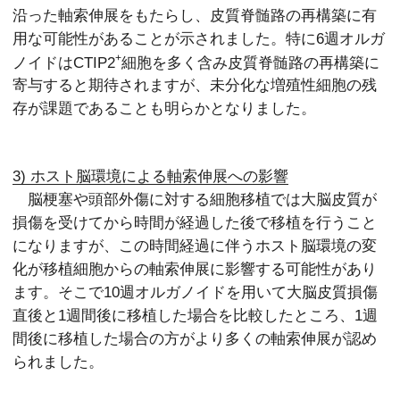
沿った軸索伸展をもたらし、皮質脊髄路の再構築に有
用な可能性があることが示されました。特に6週オルガ
+
ノイドはCTIP2
細胞を多く含み皮質脊髄路の再構築に
寄与すると期待されますが、未分化な増殖性細胞の残
存が課題であることも明らかとなりました。
3) ホスト脳環境による軸索伸展への影響
脳梗塞や頭部外傷に対する細胞移植では大脳皮質が
損傷を受けてから時間が経過した後で移植を行うこと
になりますが、この時間経過に伴うホスト脳環境の変
化が移植細胞からの軸索伸展に影響する可能性があり
ます。そこで10週オルガノイドを用いて大脳皮質損傷
直後と1週間後に移植した場合を比較したところ、1週
間後に移植した場合の方がより多くの軸索伸展が認め
られました。