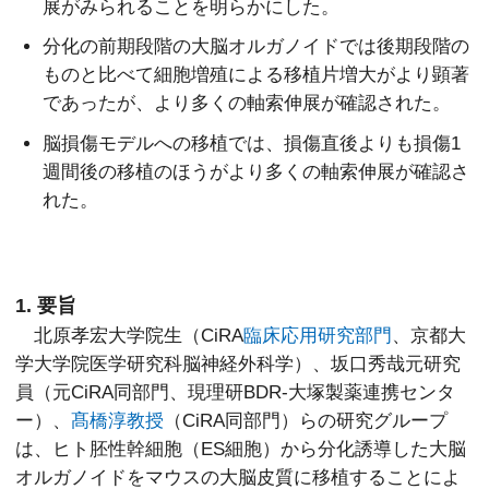
展がみられることを明らかにした。
分化の前期段階の大脳オルガノイドでは後期段階の
ものと比べて細胞増殖による移植片増大がより顕著
であったが、より多くの軸索伸展が確認された。
脳損傷モデルへの移植では、損傷直後よりも損傷1
週間後の移植のほうがより多くの軸索伸展が確認さ
れた。
1. 要旨
北原孝宏大学院生（CiRA
臨床応用研究部門
、京都大
学大学院医学研究科脳神経外科学）、坂口秀哉元研究
員（元CiRA同部門、現理研BDR-大塚製薬連携センタ
ー）、
髙橋淳教授
（CiRA同部門）らの研究グループ
は、ヒト胚性幹細胞（ES細胞）から分化誘導した大脳
オルガノイドをマウスの大脳皮質に移植することによ