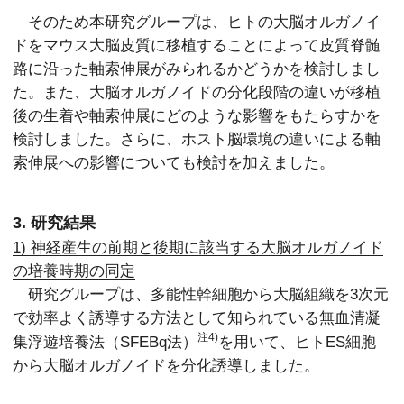
そのため本研究グループは、ヒトの大脳オルガノイ
ドをマウス大脳皮質に移植することによって皮質脊髄
路に沿った軸索伸展がみられるかどうかを検討しまし
た。また、大脳オルガノイドの分化段階の違いが移植
後の生着や軸索伸展にどのような影響をもたらすかを
検討しました。さらに、ホスト脳環境の違いによる軸
索伸展への影響についても検討を加えました。
3. 研究結果
1) 神経産生の前期と後期に該当する大脳オルガノイド
の培養時期の同定
研究グループは、多能性幹細胞から大脳組織を3次元
で効率よく誘導する方法として知られている無血清凝
注4)
集浮遊培養法（SFEBq法）
を用いて、ヒトES細胞
から大脳オルガノイドを分化誘導しました。