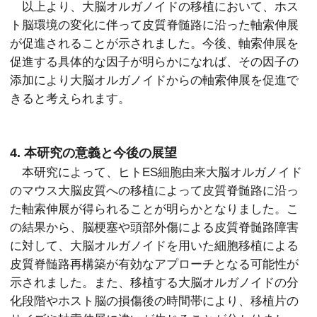
以上より、大脳オルガノイドの移植において、ホス
ト脳環境の変化に伴って皮質脊髄路に沿った軸索伸展
が促進されることが示されました。今後、軸索伸展を
促進する具体的な因子が明らかになれば、その因子の
添加により大脳オルガノイドからの軸索伸展を促進で
きると考えられます。
4. 本研究の意義と今後の展望
本研究によって、ヒトES細胞由来大脳オルガノイド
のマウス大脳皮質への移植によって皮質脊髄路に沿っ
た軸索伸展が得られることが明らかとなりました。こ
の結果から、脳梗塞や頭部外傷による皮質脊髄路障害
に対して、大脳オルガノイドを用いた細胞移植による
皮質脊髄路再構築が有効なアプローチとなる可能性が
示されました。また、移植する大脳オルガノイドの分
化段階やホスト脳の損傷後の時間帯により、移植片の