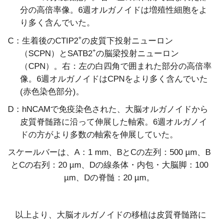
分の高倍率像。6週オルガノイドは増殖性細胞をよ
り多く含んでいた。
+
C：生着後のCTIP2
の皮質下投射ニューロン
+
（SCPN）とSATB2
の脳梁投射ニューロン
（CPN）。
右：左の白四角で囲まれた部分の高倍率
像。
6週オルガノイドはCPNをより多く含んでいた
(赤色染色部分)。
D：hNCAMで免疫染色された、大脳オルガノイドから
皮質脊髄路に沿って伸展した軸索。6週オルガノイ
ドの方がより多数の軸索を伸展していた。
スケールバーは、A：1 mm、BとCの左列：500 µm、B
とCの右列：20 µm、
Dの線条体・内包・大脳脚：100
µm、Dの脊髄：20 µm。
以上より、大脳オルガノイドの移植は皮質脊髄路に