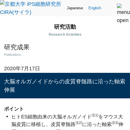
Japanese
English
研究活動
Research Activities
研究成果
Publications
2020年7月17日
大脳オルガノイドからの皮質脊髄路に沿った軸索
伸展
ポイント
注1)
ヒトES細胞由来の大脳オルガノイド
をマウス大
注2)
注3)
脳皮質に移植し、皮質脊髄路
に沿った軸索
伸