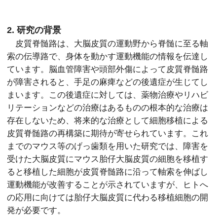
2. 研究の背景
皮質脊髄路は、大脳皮質の運動野から脊髄に至る軸
索の伝導路で、身体を動かす運動機能の情報を伝達し
ています。脳血管障害や頭部外傷によって皮質脊髄路
が障害されると、手足の麻痺などの後遺症が生じてし
まいます。この後遺症に対しては、薬物治療やリハビ
リテーションなどの治療はあるものの根本的な治療は
存在しないため、将来的な治療として細胞移植による
皮質脊髄路の再構築に期待が寄せられています。これ
までのマウス等のげっ歯類を用いた研究では、障害を
受けた大脳皮質にマウス胎仔大脳皮質の細胞を移植す
ると移植した細胞が皮質脊髄路に沿って軸索を伸ばし
運動機能が改善することが示されていますが、ヒトへ
の応用に向けては胎仔大脳皮質に代わる移植細胞の開
発が必要です。