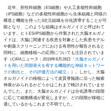
近年、胚性幹細胞（ES細胞）や人工多能性幹細胞
（iPS細胞）などの多能性幹細胞から生体組織と同様の
構造と機能を持った3次元組織を分化誘導することが可
能となり、このような組織はオルガノイドと呼ばれて
います。ヒトES/iPS細胞から作製された大脳オルガノ
イドは、大脳に関連する疾患を対象とした疾患モデル
や創薬スクリーニングにおける有用性が報告されると
同時に、細胞移植への応用についても注目されていま
す（CiRAニュース：2019年6月28日「
大脳オルガノイ
ドを用いた同期発火を有する機能的な神経ネットワー
クの創出と、その評価方法の確立
」）。しかし、大脳
オルガノイドの移植によって皮質脊髄路に沿った軸索
伸展がみられるかどうかはこれまで検討されていませ
んでした。また、大脳オルガノイドは分化誘導の段階
に応じて細胞構成が変化しますが、どの段階が移植に
適しているかもこれまで不明でした。