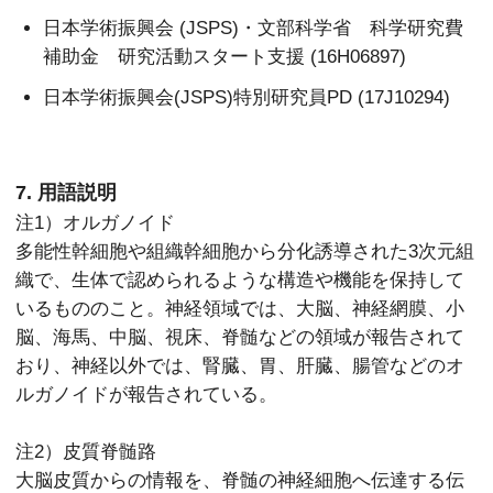
日本学術振興会 (JSPS)・文部科学省 科学研究費
補助金 研究活動スタート支援 (16H06897)
日本学術振興会(JSPS)特別研究員PD (17J10294)
7. 用語説明
注1）オルガノイド
多能性幹細胞や組織幹細胞から分化誘導された3次元組
織で、生体で認められるような構造や機能を保持して
いるもののこと。神経領域では、大脳、神経網膜、小
脳、海馬、中脳、視床、脊髄などの領域が報告されて
おり、神経以外では、腎臓、胃、肝臓、腸管などのオ
ルガノイドが報告されている。
注2）皮質脊髄路
大脳皮質からの情報を、脊髄の神経細胞へ伝達する伝