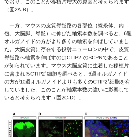
でおり、このことが移植片増大の原因と考えられます
（図2A-B）。
一方、マウスの皮質脊髄路の各部位（線条体、内
包、大脳脚、脊髄）に伸びた軸索本数を調べると、6週
オルガノイドの方がより多くの軸索を伸ばしていまし
た。大脳皮質に存在する投射ニューロンの中で、皮質
+
脊髄路へ軸索を伸ばすのはCTIP2
のSCPNであること
が知られています。マウス大脳皮質に生着した移植片
+
に含まれるCTIP2
細胞を調べると、6週オルガノイド
+
の方が10週オルガノイドよりも多くのCTIP2
細胞を有
していました。このことが軸索本数の違いに影響して
いると考えられます（図2C-D）。