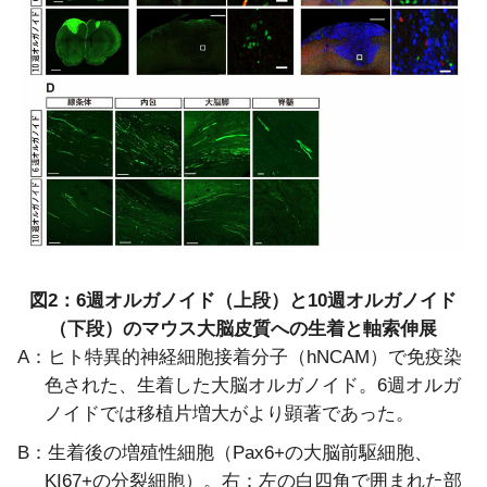
図2：6週オルガノイド（上段）と10週オルガノイド
（下段）の
マウス大脳皮質への生着と軸索伸展
A：ヒト特異的神経細胞接着分子（hNCAM）で免疫染
色された、生着した大脳オルガノイド。
6週オルガ
ノイドでは移植片増大がより顕著であった。
B：生着後の増殖性細胞（Pax6+の大脳前駆細胞、
KI67+の分裂細胞）。
右：左の白四角で囲まれた部