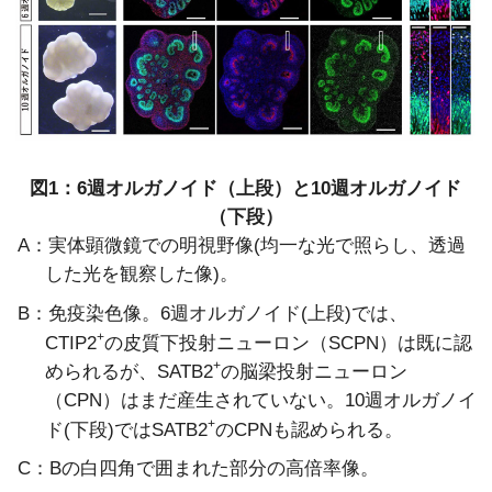
図1：6週オルガノイド（上段）と10週オルガノイド
（下段）
A：実体顕微鏡での明視野像(均一な光で照らし、透過
した光を観察した像)。
B：免疫染色像。6週オルガノイド(上段)では、
+
CTIP2
の皮質下投射ニューロン（SCPN）は既に認
+
められるが、SATB2
の脳梁投射ニューロン
（CPN）はまだ産生されていない。
10週オルガノイ
+
ド(下段)ではSATB2
のCPNも認められる。
C：Bの白四角で囲まれた部分の高倍率像。