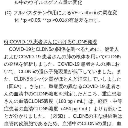
ル中のウイルスゲノム量の変化
(C) フルバスタチン作用によるVE-cadherinの局在変
化 *:p <0.05, **:p <0.01の有意差を示す。
6) COVID-19 患者さんにおけるCLDN5発現
COVID-19とCLDN5の関係を調べるために、健常人
およびCOVID-19 患者さんの肺の検体を用いてCLDN5
の発現を解析しました。COVID-19 患者さんの肺にお
いて、CLDN5の遺伝子発現量が低下していました。ま
た、CLDN5タンパク質がほとんど消失していしました
（図6A）。さらに、重症度の異なるCOVID-19 患者さ
んの血清中のCLDN5濃度を測定したところ、重症患者
さんの血清CLDN5濃度（180 pg / mL）は、軽症・中等
症患者の血清CLDN5濃度（484 pg / mL）よりも低いこ
とが分かりました。（図6B）。CLDN5の主な供給源は
血管内皮細胞であるため、血清中のCLDN5の量は、血