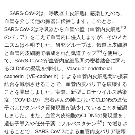
SARS-CoV-2は、呼吸器上皮細胞に感染したのち、
血管を介して他の臓器に伝播します。このとき、
注3
SARS-CoV-2は呼吸器から血管の壁（血管内皮細胞
のバリア）をこえて血管内に侵入しますが、そのメカ
ニズムは不明でした。研究グループは、気道上皮細胞
注4
と血管内皮細胞で構成された気道チップ
を使用し
て、SARS-CoV-2が血管内皮細胞間の密着結合に関わ
るCLDN5の発現を抑制し、Vascular endothelial-
cadherin（VE-cadherin）による血管内皮細胞間の接着
結合を減弱させることで、血管内皮バリアを破壊する
ことを見出しました。実際、新型コロナウイルス感染
症（COVID-19） 患者さんの肺においてCLDN5の遺伝
子およびタンパク質発現量が減少していることを確認
しました。また、血管内皮細胞のCLDN5の発現量を、
注5
遺伝子導入や低分子薬（フルバスタチン
）で増加さ
せることで、SARS-CoV-2による血管内皮バリア破壊