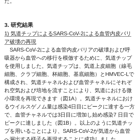
た。
3. 研究結果
1) 気道チップによるSARS-CoV-2による血管内皮バリ
ア破壊の再現
SARS-CoV-2による血管内皮バリアの破壊および呼
吸器から血管への移行を模倣するために、気道チップ
を使用しました。気道チップは、気道上皮細胞（線毛
細胞、クラブ細胞、杯細胞、基底細胞）とHMVEC-Lで
構成され、気道チャネルおよび血管チャネルにそれぞ
れ空気および培地を流すことにより、気道における微
小環境を再現できます（図1A）。気道チャネルにおけ
るウイルスゲノム量は感染4日目にピークに達する一方
で、血管チャネルでは3日目に増加し始め感染7 日目で
ピークに達しました（図1B）。以上のように気道チッ
プを用いることにより、SARS-CoV-2が気道から血管
へ漏出する様子を再現することに成功しました。