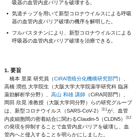
吸器の血管内皮バリアを破壊する。
気道チップを用いて新型コロナウイルスによる呼吸
器の血管内皮バリア破壊の機序を解明した。
フルバスタチンにより、新型コロナウイルスによる
呼吸器の血管内皮バリア破壊を治療できる。
1. 要旨
橋本 里菜 研究員（
CiRA増殖分化機構研究部門
）、
高橋 潤也 大学院生（大阪大学大学院薬学研究科 臨床
薬効解析学分野）、
高山 和雄 講師
（CiRA同部門）、
岡田 欣晃 准教授（大阪大学同分野）らの研究グループ
注1
は、新型コロナウイルス（SARS-CoV-2）
が、血管
注2
内皮細胞間の密着結合に関わるClaudin-5（CLDN5）
の発現を抑制することで血管内皮バリアを破壊し、血
管内へと侵入することを明らかにしました。