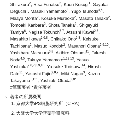
2
2
1
Shirakura
, Risa Funatsu
, Kaori Kosugi
, Sayaka
1
3
4,5
Deguchi
, Masaki Yamamoto
, Yugo Tsunoda
,
2
2
2
Maaya Morita
, Kosuke Muraoka
, Masato Tanaka
,
2
2
Tomoaki Kanbara
, Shota Tanaka
, Shigeyuki
6
6,7
2,6
Tamiya
, Nagisa Tokunoh
, Atsushi Kawai
,
2,6,8
6,8
Masahito Ikawa
, Chikako Ono
, Keisuke
2
2
2,9,10
Tachibana
, Masuo Kondoh
, Masanori Obana
,
6,8
11
Yoshiharu Matsuura
, Akihiro Ohsumi
, Takeshi
4,5
1,12,13
Noda
, Takuya Yamamoto
, Yasuo
2,6,7,8,9,10
14
Yoshioka
,
Yu-suke Torisawa
, Hiroshi
11
2,8,9
3
Date
, Yasushi Fujio
, Miki Nagao
, Kazuo
1,15*
2,8*
Takayama
,
Yoshiaki Okada
#筆頭著者 *責任著者
著者の所属機関
京都大学iPS細胞研究所（CiRA）
大阪大学大学院薬学研究科