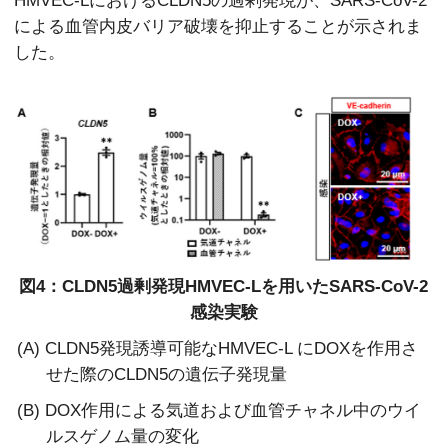
HMVEC-LにおけるCLDN5の過剰発現が、SARS-CoV-2
による血管内皮バリア破壊を抑止することが示されま
した。
図4：CLDN5過剰発現HMVEC-Lを用いたSARS-CoV-2
感染実験
(A) CLDN5発現誘導可能なHMVEC-L にDOXを作用さ
せた際のCLDN5の遺伝子発現量
(B) DOX作用による気道および血管チャネル中のウイ
ルスゲノム量の変化