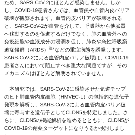
ため、SARS-CoV-2にほとんど感染しません。しか
し、COVID-19患者さんでは、血管炎や血管内皮バリア
破壊が観察されます。血管内皮バリアが破壊される
と、SARS-CoV-2が血管を介して、呼吸器から他臓器
へ移動するのを促進するだけでなく、肺の血管外への
免疫細胞や血液成分の浸潤を促し、肺炎や急性呼吸窮
注7
迫症候群（ARDS）
などの重症病態を誘発します。
SARS-CoV-2による血管内皮バリア破壊は、COVID-19
患者さんにおいて阻止すべき重大な問題ですが、その
メカニズムはほとんど解明されていません。
本研究では、SARS-CoV-2に感染させた気道チップ
のヒト肺血管内皮細胞（HMVEC-L）の包括的な遺伝子
発現を解析し、SARS-CoV-2による血管内皮バリア破
壊に寄与する遺伝子としてCLDN5を特定しました。さ
らに、CLDN5の機能解析を進めるとともに、CLDN5が
COVID-19の創薬ターゲットになりうるか検討しまし