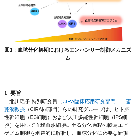
図1：血球分化初期におけるエンハンサー制御メカニズ
ム
1. 要旨
北川瑶子 特別研究員（
CiRA臨床応用研究部門
）、
齋
藤潤教授
（CiRA同部門）らの研究グループは、ヒト胚
性幹細胞（ES細胞）および人工多能性幹細胞（iPS細
胞）を用いて血球前駆細胞に至る分化過程の転写エピ
ゲノム制御を網羅的に解析し、血球分化に必要な新規