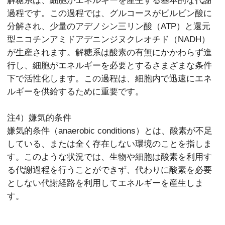
解糖系は、細胞がエネルギーを産生する基本的な代謝
過程です。この過程では、グルコースがピルビン酸に
分解され、少量のアデノシン三リン酸（ATP）と還元
型ニコチンアミドアデニンジヌクレオチド（NADH）
が生産されます。解糖系は酸素の有無にかかわらず進
行し、細胞がエネルギーを必要とするさまざまな条件
下で活性化します。この過程は、細胞内で迅速にエネ
ルギーを供給するために重要です。
注4）嫌気的条件
嫌気的条件（anaerobic conditions）とは、酸素が不足
している、または全く存在しない環境のことを指しま
す。このような状況では、生物や細胞は酸素を利用す
る代謝過程を行うことができず、代わりに酸素を必要
としない代謝経路を利用してエネルギーを産生しま
す。