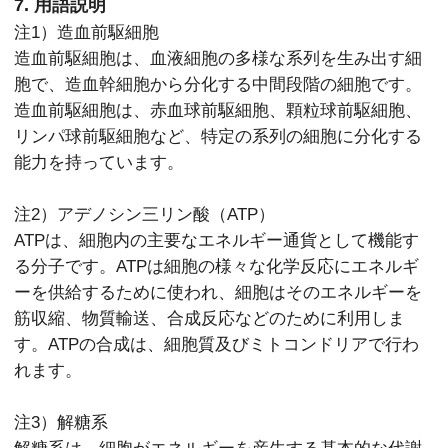
7. 用語説明
注1）造血前駆細胞
造血前駆細胞は、血液細胞の多様な系列を生み出す細
胞で、造血幹細胞から分化する中間段階の細胞です。
造血前駆細胞は、赤血球前駆細胞、顆粒球前駆細胞、
リンパ球前駆細胞など、特定の系列の細胞に分化する
能力を持っています。
注2）アデノシン三リン酸（ATP）
ATPは、細胞内の主要なエネルギー通貨として機能す
る分子です。ATPは細胞の様々な化学反応にエネルギ
ーを供給するために使われ、細胞はそのエネルギーを
筋収縮、物質輸送、合成反応などのために利用しま
す。ATPの合成は、細胞質及びミトコンドリアで行わ
れます。
注3）解糖系