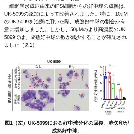
細網異形成症由来のiPS細胞からの好中球の成熟は、
UK-5099の添加によって改善されました。特に、10μM
のUK-5099を治療に用いた際、成熟好中球の割合が有
意に増加しました。しかし、50μMのより高濃度のUK-
5099では、成熟好中球の数が減少することが確認され
ました（図1）。
図1（左）UK-5099におる好中球分化の回復。赤矢印が
成熟好中球。