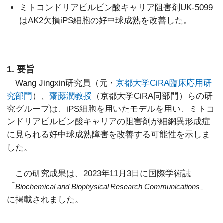
ミトコンドリアピルビン酸キャリア阻害剤UK-5099
はAK2欠損iPS細胞の好中球成熟を改善した。
1. 要旨
Wang Jingxin研究員（元・
京都大学CiRA臨床応用研
究部門
）、
齋藤潤教授
（京都大学CiRA同部門）らの研
究グループは、iPS細胞を用いたモデルを用い、ミトコ
ンドリアピルビン酸キャリアの阻害剤が細網異形成症
に見られる好中球成熟障害を改善する可能性を示しま
した。
この研究成果は、2023年11月3日に国際学術誌
「
」
Biochemical and Biophysical Research Communications
に掲載されました。