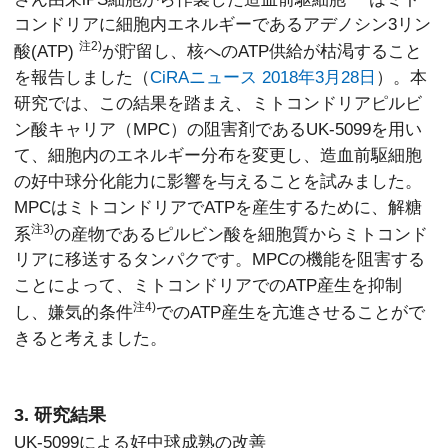
コンドリアに細胞内エネルギーであるアデノシン3リン
注2)
酸(ATP)
が貯留し、核へのATP供給が枯渇すること
を報告しました（
CiRAニュース 2018年3月28日
）。本
研究では、この結果を踏まえ、ミトコンドリアピルビ
ン酸キャリア（MPC）の阻害剤であるUK-5099を用い
て、細胞内のエネルギー分布を変更し、造血前駆細胞
の好中球分化能力に影響を与えることを試みました。
MPCはミトコンドリアでATPを産生するために、解糖
注3)
系
の産物であるピルビン酸を細胞質からミトコンド
リアに移送するタンパクです。MPCの機能を阻害する
ことによって、ミトコンドリアでのATP産生を抑制
注4)
し、嫌気的条件
でのATP産生を亢進させることがで
きると考えました。
3. 研究結果
UK-5099による好中球成熟の改善