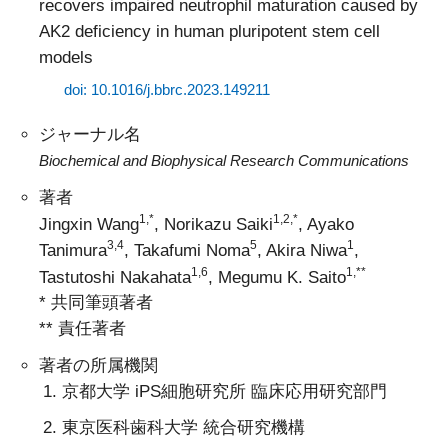
recovers impaired neutrophil maturation caused by
AK2 deficiency in human pluripotent stem cell
models
doi: 10.1016/j.bbrc.2023.149211
ジャーナル名
Biochemical and Biophysical Research Communications
著者
1,*
1,2,*
Jingxin Wang
, Norikazu Saiki
, Ayako
3,4
5
1
Tanimura
, Takafumi Noma
, Akira Niwa
,
1,6
1,**
Tastutoshi Nakahata
, Megumu K. Saito
* 共同筆頭著者
** 責任著者
著者の所属機関
京都大学 iPS細胞研究所 臨床応用研究部門
東京医科歯科大学 統合研究機構