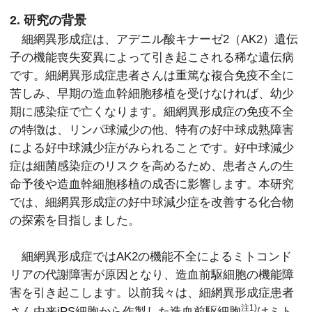
2. 研究の背景
細網異形成症は、アデニル酸キナーゼ2（AK2）遺伝
子の機能喪失変異によって引き起こされる稀な遺伝病
です。細網異形成症患者さんは重篤な複合免疫不全に
苦しみ、早期の造血幹細胞移植を受けなければ、幼少
期に感染症で亡くなります。細網異形成症の免疫不全
の特徴は、リンパ球減少の他、特有の好中球成熟障害
による好中球減少症がみられることです。好中球減少
症は細菌感染症のリスクを高めるため、患者さんの生
命予後や造血幹細胞移植の成否に影響します。本研究
では、細網異形成症の好中球減少症を改善する化合物
の探索を目指しました。
細網異形成症ではAK2の機能不全によるミトコンド
リアの代謝障害が原因となり、造血前駆細胞の機能障
害を引き起こします。以前我々は、細網異形成症患者
注1)
さん由来iPS細胞から作製した造血前駆細胞
はミト