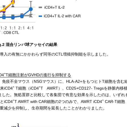
ig.2 混合リンパ球アッセイの結果
R導入の有無にかかわらず同等のCTL増殖抑制能を示しました。
+
D4
T細胞注射がGVHDの進行を抑制する
疫不全マウス（NSGマウス）に、HLA-A2+をもつヒトT細胞を含む
+
+
来iCD4
T細胞（iCD4
T AMRT）、CD25+CD127- Tregsを静脈内移
ました。無処置群と比較して各集団で有意な効果を示したのは、いずれ
+
+
 とiCD4
T AMRT with CAR細胞の2つのみで、AMRT iCD4
CAR-T細胞
同程度に体重減少を抑制し、生存期間を延長したことがわかりました。