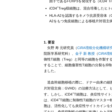
因子であるFOXP3を発現する（iCD4
T
+
iCD4
Treg様細胞は、混合培養したヒ
HLA-A2を認識するキメラ抗原受容体（
A2をもつ免疫細胞による移植片対宿主病
1. 要旨
矢野 寿 元研究員（
CiRA増殖分化機構研
院医学系研究科）、
金子 新 教授
（
CiRA
御性T細胞（Treg）と同等の細胞を作製
することで、細胞傷害性T細胞の分裂を抑制
ました。
造血幹細胞移植の際に、ドナー由来の細胞
片対宿主病：GVHD）の治療方法として、ヒ
+
す。しかし、iCD4
T細胞は、炎症性サイト
+
は、iCD4
T細胞に制御性T細胞のマスター転
胞は、活性化しても炎症性サイトカインを
ており、免疫抑制性の細胞に転換したと示唆