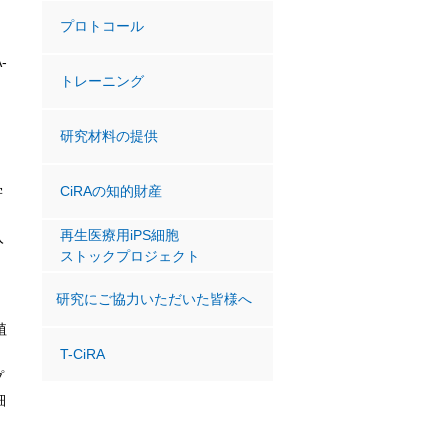
プロトコール
-
トレーニング
研究材料の提供
学
CiRAの知的財産
制
再生医療用iPS細胞
入
ストックプロジェクト
研究にご協力いただいた皆様へ
植
T-CiRA
プ
細
じ