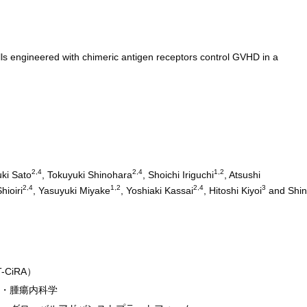
lls engineered with chimeric antigen receptors control GVHD in a
2,4
2,4
1,2
uki Sato
, Tokuyuki Shinohara
, Shoichi Iriguchi
, Atsushi
2,4
1,2
2,4
3
hioiri
, Yasuyuki Miyake
, Yoshiaki Kassai
, Hitoshi Kiyoi
and Shi
CiRA）
液・腫瘍内科学