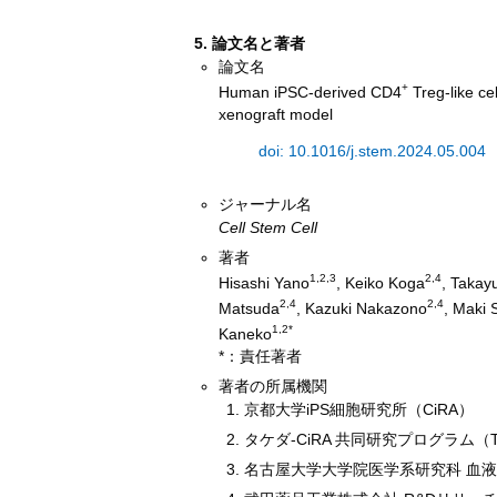
5. 論文名と著者
論文名
+
Human iPSC-derived CD4
Treg-like ce
xenograft model
doi: 10.1016/j.stem.2024.05.004
ジャーナル名
Cell Stem Cell
著者
1,2,3
2,4
Hisashi Yano
, Keiko Koga
, Takay
2,4
2,4
Matsuda
, Kazuki Nakazono
, Maki S
1,2*
Kaneko
*：責任著者
著者の所属機関
京都大学iPS細胞研究所（CiRA）
タケダ-CiRA 共同研究プログラム（T-
名古屋大学大学院医学系研究科 血