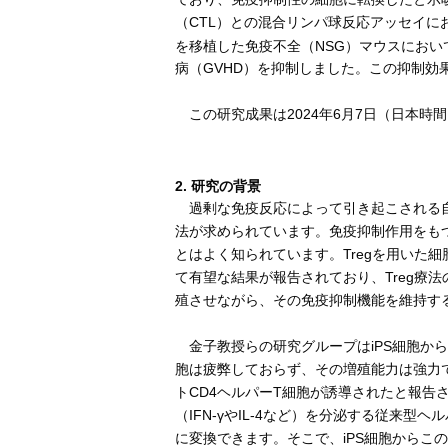
（CTL）との混合リンパ球反応アッセイにお
を移植した免疫不全（NSG）マウスにおいて、
病（GVHD）を抑制しました。この抑制効果は
この研究成果は2024年6月7日（日本時
2. 研究の背景
過剰な免疫反応によって引き起こされる自
法が求められています。免疫抑制作用をもつ
とはよく知られています。Tregを用いた
て有望な結果が報告されており、Treg療
殖させながら、その免疫抑制機能を維持する
金子教授らの研究グループはiPS細胞から
胞は疲弊しておらず、その増殖能力は強力で
トCD4ヘルパーT細胞が誘導されたと報告
（IFN-γやIL-4など）を分泌する従来型ヘ
に変換できます。そこで、iPS細胞からこの