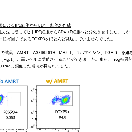
+
によるiPS細胞からCD4
T細胞の作成
法に従ってヒトiPS細胞からCD4 +T細胞へと分化させました。しか
ター転写因子であるFOXP3をほとんど発現していませんでした。
薬（AMRT：AS2863619、MR2-1、ラパマイシン、TGF-β）を組
（Fig.1）、高レベルに増殖させることができました。また、Treg特異
Tregに類似した傾向が見られました。