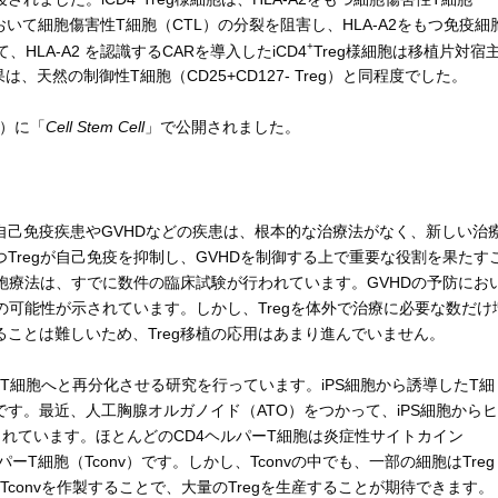
いて細胞傷害性T細胞（CTL）の分裂を阻害し、HLA-A2をもつ免疫細
+
HLA-A2 を認識するCARを導入したiCD4
Treg様細胞は移植片対宿
、天然の制御性T細胞（CD25+CD127- Treg）と同程度でした。
間）に「
Cell Stem Cell
」で公開されました。
己免疫疾患やGVHDなどの疾患は、根本的な治療法がなく、新しい治
Tregが自己免疫を抑制し、GVHDを制御する上で重要な役割を果たす
細胞療法は、すでに数件の臨床試験が行われています。GVHDの予防にお
法の可能性が示されています。しかし、Tregを体外で治療に必要な数だけ
ことは難しいため、Treg移植の応用はあまり進んでいません。
T細胞へと再分化させる研究を行っています。iPS細胞から誘導したT細
す。最近、人工胸腺オルガノイド（ATO）をつかって、iPS細胞からヒ
されています。ほとんどのCD4ヘルパーT細胞は炎症性サイトカイン
ルパーT細胞（Tconv）です。しかし、Tconvの中でも、一部の細胞はTreg
Tconvを作製することで、大量のTregを生産することが期待できます。