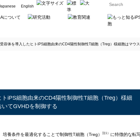
Japanese
English
受容体を導入したヒトiPS細胞由来のCD4陽性制御性T細胞（Treg）様細胞はマウ
iPS細胞由来のCD4陽性制御性T細胞（Treg）様細
いてGVHDを制御する
注1）
、培養条件を最適化することで制御性T細胞（Treg）
に特徴的な転