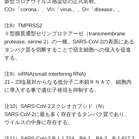
新型コロナウイルス感染症の正式名称。
CO=「corona」、VI=「virus」、D=「disease」。
注8）TMPRSS2
Ⅱ型膜貫通型セリンプロテアーゼ（transmembrane
protease, serine 2）の一種。SARS-CoV-2の表面にある
タンパク質を切断することで宿主細胞への侵入を促進
する。
注9）siRNA(small interfering RNA)
21－23塩基対からなる低分子二本鎖ＲＮＡで、細胞内
に導入する事で遺伝子発現を抑制する。
注10）SARS-CoV-2ヌクレオカプシド（N）
SARS-CoV-2に最も多く存在するタンパク質であり、
ウイルスの中身に存在する。
注11）SARS-CoV-2 B.1.1.214、BA.1、BA.2、B.1.617.2