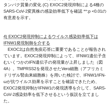
タンパク質量の変化 (C) EXOC2発現抑制による4種の
SARS-CoV-2変異株の感染効率低下を確認 **:p <0.01の
有意差を示す。
4) EXOC2発現抑制によるウイルス感染効率低下は
IFNW1発現制御を介する
EXOC2は自然免疫応答に重要であることが報告され
ています。EXOC2発現抑制によって、IFNW1遺伝子含
むいくつかのIFN遺伝子の発現量が上昇しました（図
4A）。TMPRSS2を発現させたVero細胞（アフリカミ
ドリザル腎由来細胞株）を用いた検討で、IFNW1/IFN-
ωが抗ウイルス効果を示すことを確認できたため、
EXOC2発現抑制がIFNW1の発現誘導を介して、SARS-
CoV-2感染効率を低下させるという仮説を立てまし
た。