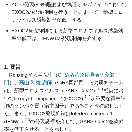
ACE2発現iPS細胞および気道オルガノイドにおいて
EXOC2の発現抑制を行うことによって、新型コロ
ナウイルス感染効率が低下する。
EXOC2発現抑制による新型コロナウイルス感染効
率の低下は、IFNW1の発現制御を介する。
1. 要旨
Renxing Yi大学院生（
CiRA増殖分化機構研究部
門
）、
高山 和雄 講師
（CiRA同部門）らの研究チーム
注1
は、新型コロナウイルス（SARS-CoV-2）
感染にお
注2
いてExocyst component 2 (EXOC2)
が重要な宿主細
胞のタンパク質（宿主因子）であることを確認しまし
た。また、EXOC2発現抑制はInterferon omega-1
注3
(IFNW1)
の発現誘導を介して、SARS-CoV-2感染効
率を低下させることを示した。