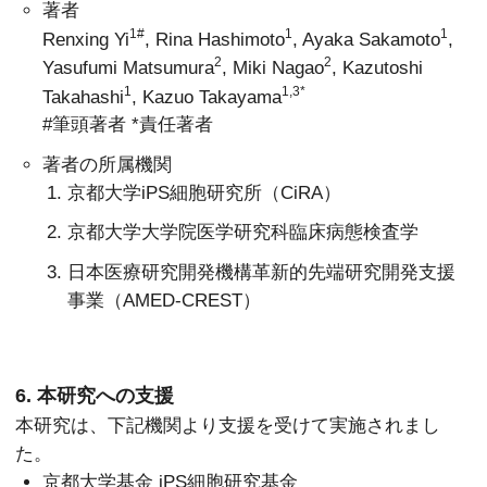
著者
1#
1
1
Renxing Yi
, Rina Hashimoto
, Ayaka Sakamoto
,
2
2
Yasufumi Matsumura
, Miki Nagao
,
Kazutoshi
1
1,3*
Takahashi
, Kazuo Takayama
#筆頭著者 *責任著者
著者の所属機関
京都大学iPS細胞研究所（CiRA）
京都大学大学院医学研究科臨床病態検査学
日本医療研究開発機構革新的先端研究開発支援
事業（AMED-CREST）
6. 本研究への支援
本研究は、下記機関より支援を受けて実施されまし
た。
京都大学基金 iPS細胞研究基金