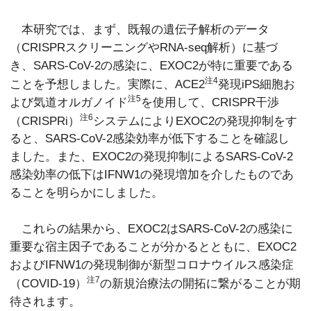
本研究では、まず、既報の遺伝子解析のデータ
（CRISPRスクリーニングやRNA-seq解析）に基づ
き、SARS-CoV-2の感染に、EXOC2が特に重要である
注4
ことを予想しました。実際に、ACE2
発現iPS細胞お
注5
よび気道オルガノイド
を使用して、CRISPR干渉
注6
（CRISPRi）
システムによりEXOC2の発現抑制をす
ると、SARS-CoV-2感染効率が低下することを確認し
ました。また、EXOC2の発現抑制によるSARS-CoV-2
感染効率の低下はIFNW1の発現増加を介したものであ
ることを明らかにしました。
これらの結果から、EXOC2はSARS-CoV-2の感染に
重要な宿主因子であることが分かるとともに、EXOC2
およびIFNW1の発現制御が新型コロナウイルス感染症
注7
（COVID-19）
の新規治療法の開拓に繋がることが期
待されます。