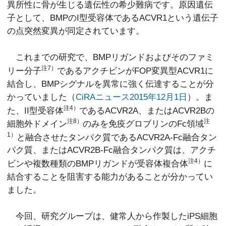
異所性に骨が生じる遺伝性の希少難病です。原因遺伝
子として、BMPのI型受容体であるACVR1という遺伝子
の点突然変異が同定されています。
これまでの研究で、BMPリガンドおよびそのファミ
注7）
リー分子
であるアクチビンがFOP変異型ACVR1に
結合し、BMPシグナルを異常に強く伝達することが分
かっていました（
CiRAニュース2015年12月1日
）。ま
注4）
た、II型受容体
であるACVR2A、またはACVR2Bの
注8）
注
細胞外ドメイン
のみを免疫グロブリンのFc領域
1）
と融合させたタンパク質であるACVR2A-Fc融合タン
パク質、またはACVR2B-Fc融合タンパク質は、アクチ
注4）
ビンや複数種類のBMPリガンドが受容体複合体
に
結合することを阻害する能力があることが分かってい
ました。
今回、研究グループは、健常人から作製したiPS細胞