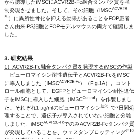
から誘導したiMSCにACVR2B-Fc融合タンパク質を強
ACVR2B-
制発現させました。そして、その細胞（iMSC
Fc
）に異所性骨化を抑える効果があることをFOP患者
さん由来iPS細胞とFOPモデルマウスの両方で確認しま
した。
3. 研究結果
1）ACVR2B-Fc融合タンパク質を発現するiMSCの作製
ピューロマイシン耐性遺伝子とACVR2B-FcをiMSC
ACVR2B-Fc
に導入しました（iMSC
）（Fig.1A）。コント
ロール細胞として、EGFPとピューロマイシン耐性遺伝
Control
子をiMSCに導入した細胞（iMSC
）を作製しまし
注9）
た。それぞれ1 µg/mlのピューロマイシン
で7日間処
理することで、遺伝子が導入されていない細胞と分離
ACVR2B-Fc
しました。iMSC
でのみACVR2B-Fcタンパク質
注10
が発現していることを、ウェスタンブロッティング