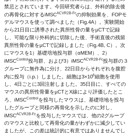
禁忌とされています。今回研究者らは、外科的除去後
ACVR2B-Fc
の再骨化に対するiMSC
の抑制効果を、FOPモ
デルマウスを使って調べました（Fig.4A）。実験開始
から21日目に誘導された異所性骨の量をµCTで記録
し、可能な限り外科的に切除した後、手術直後の残留
異所性骨の量をµCTで記録しました（Fig.4B, C）。次
にマウスを1）基礎培地投与群（αMEM）、2）
Control
ACVR2B-Fc
iMSC
投与群、および3）iMSC
投与群の３
グループに無作為に分け、22日目からそれぞれを腹腔
6
内に投与（i.p.）しました。細胞は3×10
細胞を使用
し、4日ごとに3回注射しました。35日目に、すべての
マウスの異所性骨量をµCTとX線により評価したとこ
Control
ろ、iMSC
を投与したマウスは、基礎培地を投与
したグループと同様の再骨化を示したのに対し、
ACVR2B-Fc
iMSC
を投与したマウスでは、他の2グループ
のマウスと比較して再骨化の量がわずかに減少してい
ましたが、この差は統計的に有意ではありませんでし