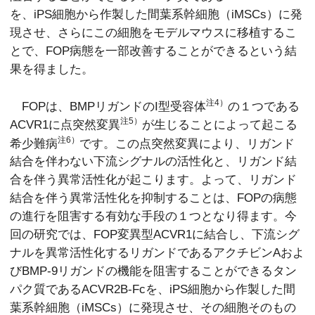
を、iPS細胞から作製した間葉系幹細胞（iMSCs）に発
現させ、さらにこの細胞をモデルマウスに移植するこ
とで、FOP病態を一部改善することができるという結
果を得ました。
注4）
FOPは、BMPリガンドのI型受容体
の１つである
注5）
ACVR1に点突然変異
が生じることによって起こる
注6）
希少難病
です。この点突然変異により、リガンド
結合を伴わない下流シグナルの活性化と、リガンド結
合を伴う異常活性化が起こります。よって、リガンド
結合を伴う異常活性化を抑制することは、FOPの病態
の進行を阻害する有効な手段の１つとなり得ます。今
回の研究では、FOP変異型ACVR1に結合し、下流シグ
ナルを異常活性化するリガンドであるアクチビンAおよ
びBMP-9リガンドの機能を阻害することができるタン
パク質であるACVR2B-Fcを、iPS細胞から作製した間
葉系幹細胞（iMSCs）に発現させ、その細胞そのもの