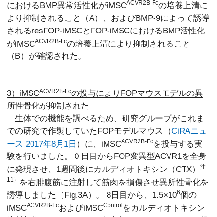
ACVR2B-Fc
におけるBMP異常活性化がiMSC
の培養上清に
より抑制されること（A）、およびBMP-9によって誘導
されるresFOP-iMSCとFOP-iMSCにおけるBMP活性化
ACVR2B-Fc
がiMSC
の培養上清により抑制されること
（B）が確認された。
ACVR2B-Fc
3）iMSC
の投与によりFOPマウスモデルの異
所性骨化が抑制された
生体での機能を調べるため、研究グループがこれま
での研究で作製していたFOPモデルマウス（
CiRAニュ
ACVR2B-Fc
ース 2017年8月1日
）に、iMSC
を投与する実
験を行いました。０日目からFOP変異型ACVR1を全身
注
に発現させ、1週間後にカルディオトキシン（CTX）
11）
を右腓腹筋に注射して筋肉を損傷させ異所性骨化を
6
誘導しました（Fig.3A）。 8日目から、1.5×10
個の
ACVR2B-Fc
Control
iMSC
およびiMSC
をカルディオトキシン