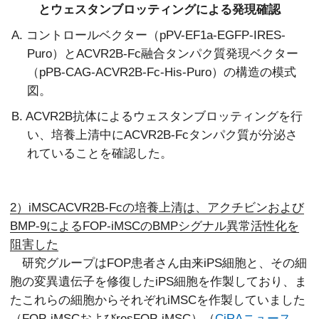
とウェスタンブロッティングによる発現確認
A. コントロールベクター（pPV-EF1a-EGFP-IRES-
Puro）とACVR2B-Fc融合タンパク質発現ベクター
（pPB-CAG-ACVR2B-Fc-His-Puro）の構造の模式
図。
B. ACVR2B抗体によるウェスタンブロッティングを行
い、培養上清中にACVR2B-Fcタンパク質が分泌さ
れていることを確認した。
2）iMSCACVR2B-Fcの培養上清は、アクチビンおよび
BMP-9によるFOP-iMSCのBMPシグナル異常活性化を
阻害した
研究グループはFOP患者さん由来iPS細胞と、その細
胞の変異遺伝子を修復したiPS細胞を作製しており、ま
たこれらの細胞からそれぞれiMSCを作製していました
（FOP-iMSCおよびresFOP-iMSC）（
CiRAニュース