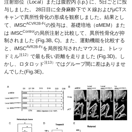
注射部位（Local）または腹腔内 (i.p.) に、5日ごとに投
与しました。 28日目に全身麻酔下で X 線およびµCTス
キャンで異所性骨化の形成を観察しました。結果とし
ACVR2B-Fc
て、iMSC
の投与は、基礎培地（αMEM）また
Control
は iMSC
の局所注射と比較して、異所性骨化が抑
制されました (Fig.3B, C)。また、運動機能を比較する
AVR2B-Fc
と、iMSC
を局所投与されたマウスは、トレッ
注12）
ドミル
で最も長い距離を走りました (Fig.3D)。し
注13）
かし、ロタロッド
ではグループ間に差はありませ
んでした(Fig.3E)。