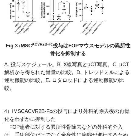
ACVR2B-Fc
Fig.3 iMSC
投与はFOPマウスモデルの異所性
骨化を抑制する
A. 投与スケジュール。B. X線写真とµCT写真。C. µCT
解析から得られた骨量の比較。D. トレッドミルによる
運動機能の比較。E. ロタロッドによる運動機能の比
較。
4）iMSCACVR2B-Fcの投与により外科的除去後の再骨
化をわずかに抑制した
FOP患者に対する異所性骨除去などの外科的介入
は、手術部位だけでなく全身性に病態が進行するため