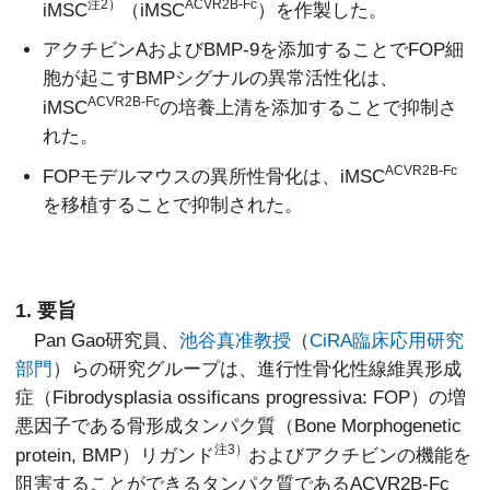
注2）
ACVR2B-Fc
iMSC
（iMSC
）を作製した。
アクチビンAおよびBMP-9を添加することでFOP細
胞が起こすBMPシグナルの異常活性化は、
ACVR2B-Fc
iMSC
の培養上清を添加することで抑制さ
れた。
ACVR2B-Fc
FOPモデルマウスの異所性骨化は、iMSC
を移植することで抑制された。
1. 要旨
Pan Gao研究員、
池谷真准教授
（
CiRA臨床応用研究
部門
）らの研究グループは、進行性骨化性線維異形成
症（Fibrodysplasia ossificans progressiva: FOP）の増
悪因子である骨形成タンパク質（Bone Morphogenetic
注3）
protein, BMP）リガンド
およびアクチビンの機能を
阻害することができるタンパク質であるACVR2B-Fc