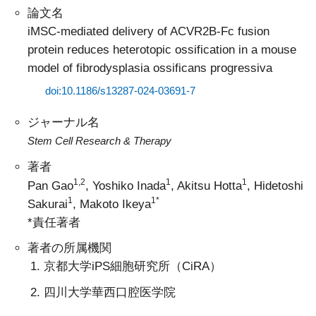
論文名
iMSC-mediated delivery of ACVR2B-Fc fusion
protein reduces heterotopic ossification in a mouse
model of fibrodysplasia ossificans progressiva
doi:10.1186/s13287-024-03691-7
ジャーナル名
Stem Cell Research & Therapy
著者
1,2
1
1
Pan Gao
, Yoshiko Inada
, Akitsu Hotta
, Hidetoshi
1
1*
Sakurai
, Makoto Ikeya
*責任著者
著者の所属機関
京都大学iPS細胞研究所（CiRA）
四川大学華西口腔医学院