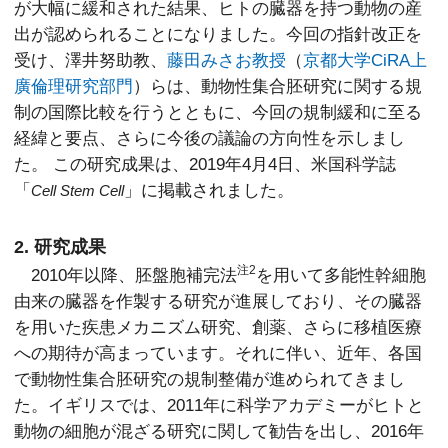
が大幅に緩和された結果、ヒトの臓器を持つ動物の産
出が認められることになりました。今回の指針改正を
受け、澤井努助教、
藤田みさお教授
（
京都大学CiRA上
廣倫理研究部門
）らは、動物性集合胚研究に関する規
制の国際比較を行うとともに、今回の規制緩和に至る
経緯と要点、さらに今後の議論の方向性を示しまし
た。 この研究成果は、2019年4月4日、米国科学誌
「
」に掲載されました。
Cell Stem Cell
2. 研究成果
注2
2010年以降、胚盤胞補完法
を用いて多能性幹細胞
由来の臓器を作製する研究が進展しており、その臓器
を用いた疾患メカニズム研究、創薬、さらに移植医療
への期待が高まっています。それに伴い、近年、各国
で動物性集合胚研究の規制整備が進められてきまし
た。イギリスでは、2011年に科学アカデミーがヒトと
動物の細胞が混ざる研究に関して勧告を出し、2016年