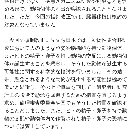
移植だけでなく、疾患メカニズム研究や創薬なども含
める形で、動物個体の産出が容認されることとなりま
した。ただ、今回の指針改正では、臓器移植は検討の
対象となっていません。
今回の規制改正に先立ち日本では、動物性集合胚研
究において人のような容姿や脳機能を持つ動物個体、
またヒトの精子・卵子を持つ動物の交配による動物個
体が誕生することを懸念し、そうした動物が誕生する
可能性に関する科学的な検討を行いました。その結
果、懸念されるような動物が誕生する可能性は極めて
低いと結論し、その上で慎重を期して、研究者に研究
計画の段階で懸念を回避するための措置を講じるよう
求め、倫理審査委員会や国でもそうした措置を確認す
ることとしました。また、ヒトの精子・卵子を持つ動
物の交配や動物体内で作製された精子・卵子の受精に
ついては禁止しています。