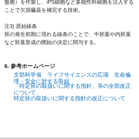
盤胞）を作製し、iPS細胞など多能性幹細胞を注入する
ことで欠損臓器を補完する技術。
注3) 原始線条
胚の発生初期に現れる線条のことで、中胚葉や内胚葉
など胚葉形成の開始の決定に関与する。
6. 参考ホームページ
文部科学省 ライフサイエンスの広場 生命倫
理・安全に対する取組
「特定胚の取扱いに関する指針」等の全部改正
について
特定胚の取扱いに関する指針の改正について