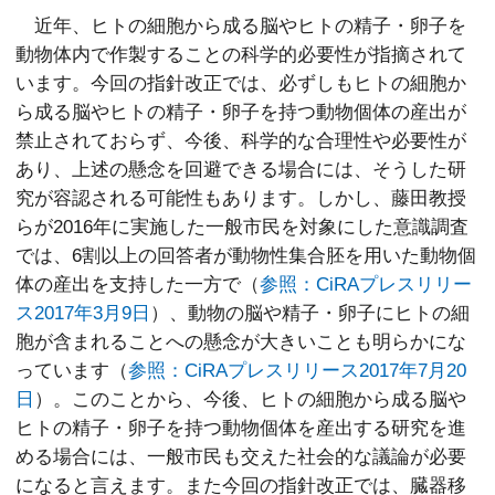
近年、ヒトの細胞から成る脳やヒトの精子・卵子を
動物体内で作製することの科学的必要性が指摘されて
います。今回の指針改正では、必ずしもヒトの細胞か
ら成る脳やヒトの精子・卵子を持つ動物個体の産出が
禁止されておらず、今後、科学的な合理性や必要性が
あり、上述の懸念を回避できる場合には、そうした研
究が容認される可能性もあります。しかし、藤田教授
らが2016年に実施した一般市民を対象にした意識調査
では、6割以上の回答者が動物性集合胚を用いた動物個
体の産出を支持した一方で（
参照：CiRAプレスリリー
ス2017年3月9日
）、動物の脳や精子・卵子にヒトの細
胞が含まれることへの懸念が大きいことも明らかにな
っています（
参照：CiRAプレスリリース2017年7月20
日
）。このことから、今後、ヒトの細胞から成る脳や
ヒトの精子・卵子を持つ動物個体を産出する研究を進
める場合には、一般市民も交えた社会的な議論が必要
になると言えます。また今回の指針改正では、臓器移