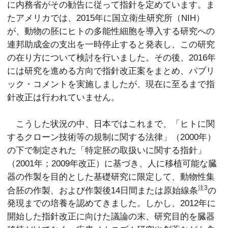
に内務省がその勧告に従って指針を定めています。ま
たアメリカでは、2015年に国立衛生研究所（NIH）
が、動物の胚にヒトの多能性細胞を導入する研究への
連邦助成金の支出を一時停止すると発表し、この研究
の在り方について検討を行いました。その後、2016年
には研究を進める方向で指針改正案をまとめ、パブリ
ック・コメントを実施しましたが、現在に至るまで指
針改正は行われていません。
こうした状況の中、日本ではこれまで、「ヒトに関
するクローン技術等の規制に関する法律」（2000年）
の下で制定された「特定胚の取扱いに関する指針」
（2001年；2009年改正）に基づき、人に移植可能な臓
器の作製を目的とした基礎研究に限定して、動物性集
注3
合胚の作製、および作製後14日間または原始線条
の
発現までの培養を認めてきました。しかし、2012年に
開始した指針改正に向けた議論の末、研究目的を臓器