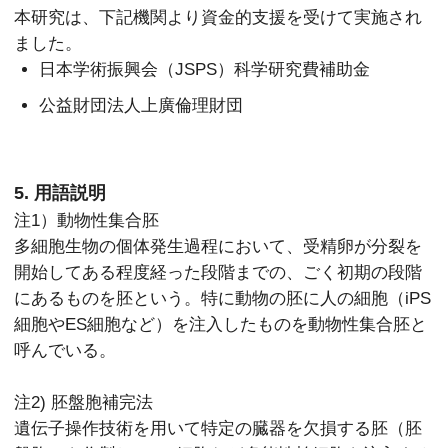
本研究は、下記機関より資金的支援を受けて実施され
ました。
日本学術振興会（JSPS）科学研究費補助金
公益財団法人上廣倫理財団
5. 用語説明
注1）動物性集合胚
多細胞生物の個体発生過程において、受精卵が分裂を
開始してある程度経った段階までの、ごく初期の段階
にあるものを胚という。特に動物の胚に人の細胞（iPS
細胞やES細胞など）を注入したものを動物性集合胚と
呼んでいる。
注2) 胚盤胞補完法
遺伝子操作技術を用いて特定の臓器を欠損する胚（胚