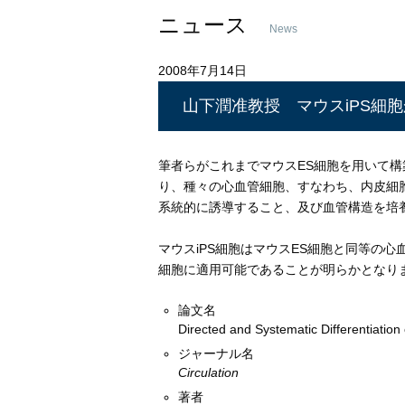
ニュース
News
2008年7月14日
山下潤准教授 マウスiPS細
筆者らがこれまでマウスES細胞を用いて構
り、種々の心血管細胞、すなわち、内皮細
系統的に誘導すること、及び血管構造を培
マウスiPS細胞はマウスES細胞と同等の心
細胞に適用可能であることが明らかとなり
論文名
Directed and Systematic Differentiatio
ジャーナル名
Circulation
著者