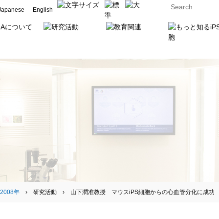
Japanese
English
2008年
› 研究活動 › 山下潤准教授 マウスiPS細胞からの心血管分化に成功