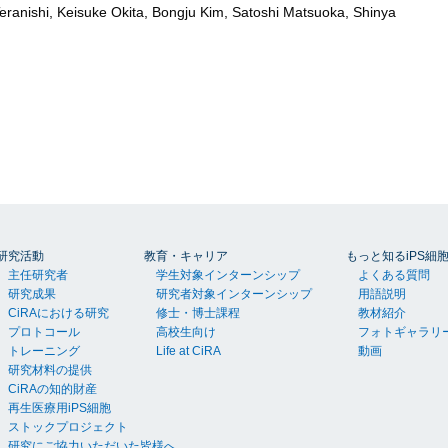
eranishi, Keisuke Okita, Bongju Kim, Satoshi Matsuoka, Shinya
研究活動
教育・キャリア
もっと知るiPS細
主任研究者
学生対象インターンシップ
よくある質問
研究成果
研究者対象インターンシップ
用語説明
CiRAにおける研究
修士・博士課程
教材紹介
プロトコール
高校生向け
フォトギャラリ
トレーニング
Life at CiRA
動画
研究材料の提供
CiRAの知的財産
再生医療用iPS細胞
ストックプロジェクト
研究にご協力いただいた皆様へ