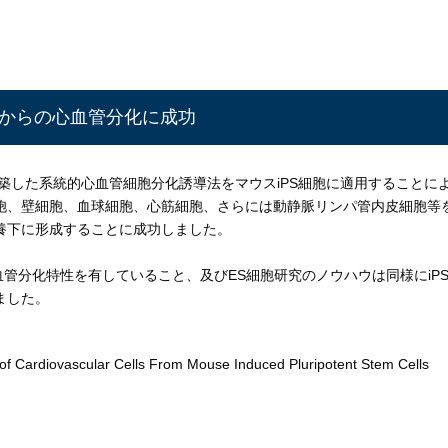
胞からの心血管分化に成功
築した系統的心血管細胞分化誘導法をマウスiPS細胞に適用することに
胞、壁細胞、血球細胞、心筋細胞、さらには動静脈リンパ管内皮細胞等
養下に形成することに成功しました。
血管分化特性を有していること、及びES細胞研究のノウハウは同様にiP
ました。
n of Cardiovascular Cells From Mouse Induced Pluripotent Stem Cells