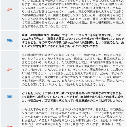
す。いまだに行方不明の方も沢山いらっしゃいますし、本当に心苦しく思ってお
ります。私たちの研究所に対する影響ですが、3月末に予定していた国際シンポ
ジウムはキャンセルになりましたが、そのほかについては京都ということもあ
山中
り、ほとんど影響はなかったです。しかし、東北や関東方面の大学などでは多く
の実験機器が壊れたり、実験に必要なサンプルを失ったり、研究を続けられなく
なるような甚大な被害が出ています。私たちとしては、被災した研究機関に対し
て可能な支援を行っておりますが、今回の大地震は、日本の研究機関に本当に大
きな影響を及ぼしていると思います。
現在、iPS細胞研究所（CiRA）では、ニュースレターを発行されており、この
2011年4月号にも、東日本大震災においての山中先生の心情が書かれているので
関根
すけれども、その中で私の印象に残ったのが「原点回帰」という言葉でした。あ
らためて決意を新たにされた部分があったのではないですか。
あの時は研究所のスタッフに集まってもらって、何ができるか、何をするべき
か、ということをいろいろ考えました。 結論は、1人ひとりは、被災地の方にで
きることをいろいろ考えよう。ただ研究所としては、iPS細胞の研究を1日も絶
やさず加速するのが使命であると。だから個人で被災地のことを思い、ボランテ
山中
ィアに行かれる、いろんなことをする、そのことと、研究所全体としての思いと
2つ分けて考えよう、という話をしたことを覚えております。だから、私がその
とき言ったのは、被災地で多くの方が大変な目に遭われている、しかし同時に、
それ以前から病気で苦しんでいる方もたくさんおられる。だから、両方の人たち
のことを忘れてはいけない、という話をしたことを覚えています。
どうもありがとうございます。続いては江藤先生へのご質問なのですけれども。
関根
iPS細胞から血液をつくるということですが、赤血球や血小板などの血液の成分
という観点から、現状で最も求められている血液成分のニーズは何でしょうか。
いちばん求められていて、常に足りないのは赤血球です。皆さんは、街の献血セ
ンターのビルの前で「今日はＡ型の人が何人足りない」っていう看板を見かけた
ことがあるかもしれません。Ａ型が足りないということはほとんど見ないかもし
れませんが、Ｏ型とＡＢ型が足りないことが非常に多いです。結局、日本中で一
般的には、常に赤血球が足りないという状態になっています。 血小板は、先ほ