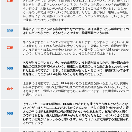
江藤
ども説明いたしましたが、４日で捨てなければいけないということで、余ってい
るときと、逆に足りないというところで、「バランスが悪い」というのが現状で
す。例えば、大阪とか神戸のような大都市ではけっこう足りています。 とにか
く一定の比率で足りないというのは赤血球。ただし、血小板は、地域とか時期と
か、季節によって全然バランスが違っていてアンバランスである、というふうに
ご理解いただけたらと思います。
季節によってというのも非常に意外なのですが、やはり暑かったら献血に行くの
関根
はしんどいかなとか、そういうことですか、季節変動というのは。
冬になりますとインフルエンザがはやったりします。そうすると、そういった時
には献血をしてくれる方が非常に少なくなります。病気の人とか、血液が必要だ
江藤
という患者さんは常に一年中いるわけで、その数が冬になったら減るわけではな
いので、どうしても冬には足りない、ということが現状ではあります。
ありがとうございます。今、その血液型というお話が出ましたが、第一部の山中
先生のご講演の中でHLAという、細胞にも血液型のような型があるとおっしゃら
関根
れたと思うのですが、まさしく江藤先生がおっしゃるように、献血に行って必ず
血を採る、そこからHLAを調べることも可能なのでしょうか。
理論的には可能です。ただ、HLAを調べるのは血液型を調べるよりかなり費用も
かかりますので、現状では通常の献血の方の全員の種類を調べているということ
山中
はありません。骨髄バンクの場合はもちろん調べています。また臍帯血バンクで
も調べています。
そういった、このiPS細胞の、HLAホモの方たちを捜そうとされるということな
のですが、ほんとにここにおられるたくさんの方、そして病気を持たれた方、皆
さんの中にはiPS細胞研究に何か貢献できないかと思われている方が多いと思う
関根
のですけれども、例えば自分のHLAがもしホモだったらとか、そういうふうに思
われている方がいらっしゃると思います。が、そういう形で貢献する道は開かれ
るのでしょうか。