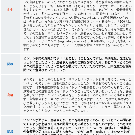
って麻酔をする。めったに変なことは起こりませが、時どき重篤な副作用が起こ
ることもあります。他にも医療行為ではありませんが、飛行機に乗る。だいたい
山中
大丈夫ですが、しかしやはり世界中を見ていると毎年、必ずどこかで飛行機事故
が起こって、多くの人が命を落としているわけです。 医療だけではなくて、科
学技術で100％安全ということはあり得ないんですね。この再生医療というの
は、今までなかった新しい科学技術を実際の臨床に応用する場合に、「100％は
あり得ないのならどこまでだったらいいんだ？」という問いに対して、今は誰も
答えがない、というのが現状です。ですから、今日ご紹介したような研究に加え
て、その安全性、リスクとベネフィット、患者さんの思いと研究者の思いと、そ
してそれを規制する当局の思いを、どうまとめていくかという学問、それをレギ
ュラトリー・サイエンス（regulatory science）、規制科学というような新しい
学問が今できつつあります。そういった学問が非常に大切ではないかと思ってい
ます。
そういう学問の分野ができつつあるということなんですね。髙橋先生、先ほどお
っしゃいましたように、患者さん自身のご負担を考えたり、あとコストとそのリ
関根
スクの問題といったようなものを教えていただいたのですが、山中先生のお話を
聞いてご意見はどうでしょうか。
そうです。まさにそのとおりで、リスクとベネフィットを常に考えていかないと
いけないのです。今、規制の話が少し出ましたが、厚労省の方たちもすごく協力
的です。日本再生医療学会にはガイドライン委員会というのがつくられていて、
厚労省などの規制当局にガイドラインをこうしてくださいといったような、要望
髙橋
を出しています。こういった要望をしっかり受け止めてくれていると感じられま
す。産官学全部が一体になっている感じがあります。 ただ、それでも厚労省が
なぜ厳しくならざるをえないかというと、それはやはり一般の方の認識が「リス
クは絶対にあってはならないもの」というふうになってしまうと、厚労省はブロ
ックせざるをえない、ということだと思います。
いろいろな面から、患者さんが、どこを再生とするのか、というところが問われ
てくるような患者さん自身の問題でもある感じがしてきたのですが、その患者さ
んからもご質問が事前にありました。 先ほど、山中先生がご講演の中で筋萎縮
関根
性側索硬化症（ALS）の話をされたのですが、本日、会場の中にはSMAとよば