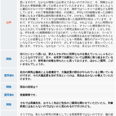
思いますので、なかなか簡単にはお答えできないのですけれど、今、関根さんが
言われた脊髄損傷に限ってお答えさせていただきますと、先ほど言いましたよう
に慶応のグループが一所懸命やっています。海外ではベンチャー企業なども研究
しています。それで脊髄損傷の場合、の治療に、iPSなりES細胞を使った治療の
対象になるまず最初は急性期の患者さんです。けがをして数週間、１カ月という
方がまず対象で、アメリカではES細胞を使った臨床研究が始まっています。そ
山中
れで、すでにけがをされた慢性期の方については、それよりは、さらに時間がか
かります。ただ、全然進んでいかないかというと、そういった慢性期の方でも、
なんとか少しでも回復できないかという研究は進められています。しかしそれ
は、iPSを使った細胞移植だけではだめで、いろいろな薬であるとか、リハビリ
テーションであるとか、いろいろな面からの治療法をあわせて総合的にやろうと
いうことが必要なようです。そういうことも一所懸命、慶応のグループとかいろ
いろなグループとやっていますので、少しずつではありますが、変わっていくと
思います。ですから、なかなか「いつ」というのは、言えないのですけれど。
治りたいという思いは、皆さんそれぞれに切実なものを抱えていらっしゃるとい
うことなのですけど、日々、全世界で治療法については開発に取り組まれている
関根
ということで、研究者の吉報を待ちたいと思っております。ほかにご質問、ござ
いませんでしょうか。
自分の病気は脳炎による後遺症で、大脳皮質の部分がやられていると聞いている
質問者B
のですが、その大脳皮質を治す方法というのは、現在あるかないか教えていただ
けますか。
関根
現在の症状は？
質問者B
視覚障害です。
それでは髙橋先生、おそらく先ほど先生のご講演を聞かせていただいたら、対象
関根
疾患にはあたらないのではないかと思われるのですけれども。
そうですね、私たちが研究の対象としている視覚障害ではないのですが、脳の皮