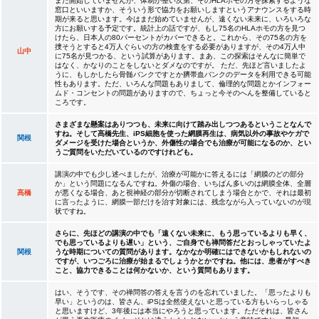
まだ開始していませんが、体制が整い次第、そのHLAホモの方を探索するような
窓口といいますか、そういう形で協力をお願いしますというアナウンスをする時
期が来ると思います。今はまだ始めていませんが、遠くない未来に、いろいろな
方にお願いする予定です。統計上の話ですが、もし75名のHLAホモの方を見つ
けたら、日本人の80パーセントがカバーできると。これから、その75名の方を
捜そうとすると4万人ぐらいの方の検査をする必要がありますが、その4万人中
山中
に75名が見つかる、という試算があります。まあ、この探索はそんなに簡単で
はなく、かなりのことをしないとダメなのですが。 ただ、先ほど言いましたよ
うに、もしかしたら骨髄バンクですとか臍帯血バンクのデータを利用できる可能
性もあります。ただ、いろんな問題もありまして、倫理的な問題とかインフォー
ムド・コンセントの問題がありますので、ちょっと今そのへんを整備していると
ころです。
さまざまな懸案はありつつも、未来に向けて踏み出しつつあるということなんで
すね。そして髙橋先生、iPS細胞を使った網膜再生は、病気以外の事故やケガで
関根
ダメージを受けた場合というか、外傷性の場合でも治療が可能になるのか、とい
うご質問をいただいているのですけれども。
講演の中でも少し述べましたが、治療が可能かに答えるには「網膜のどの部分
か」という問題になるんですね。外傷の場合、いちばん多いのは網膜全体、全層
髙橋
が悪くなる場合、あと視神経の部分が切断されてしまう場合とかで、それは最初
に言ったように、網膜一部だけを治す対象には、残念ながら入っていないのが現
状ですね。
さらに、先ほどの講演の中でも「遠くない未来に、もう思っているよりも早く、
でも思っているよりも遅い」という、ご自身でも禅問答だとおっしゃっていたよ
関根
うな時期についての質問があります。なかなか明確にはできないかもしれないの
ですが、いつごろに治療が始まるでしょうかとかですね。他には、患者がすべき
こと、協力できることは何かないか、という質問もあります。
はい、そうです、その禅問答の答えを言うのを忘れていました。「思ったよりも
早い」というのは、皆さん、iPSは全然使えないと思っている方もいらっしゃる
と思いますけど、3年後には本当にやろうと思っています。ただそれは、皆さん