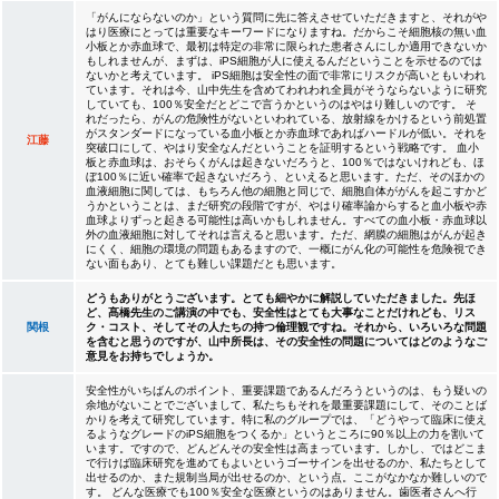
「がんにならないのか」という質問に先に答えさせていただきますと、それがや
はり医療にとっては重要なキーワードになりますね。だからこそ細胞核の無い血
小板とか赤血球で、最初は特定の非常に限られた患者さんにしか適用できないか
もしれませんが、まずは、iPS細胞が人に使えるんだということを示せるのでは
ないかと考えています。 iPS細胞は安全性の面で非常にリスクが高いともいわれ
ています。それは今、山中先生を含めてわれわれ全員がそうならないように研究
していても、100％安全だとどこで言うかというのはやはり難しいのです。 そ
れだったら、がんの危険性がないといわれている、放射線をかけるという前処置
がスタンダードになっている血小板とか赤血球であればハードルが低い。それを
江藤
突破口にして、やはり安全なんだということを証明するという戦略です。 血小
板と赤血球は、おそらくがんは起きないだろうと、100％ではないけれども、ほ
ぼ100％に近い確率で起きないだろう、といえると思います。ただ、そのほかの
血液細胞に関しては、もちろん他の細胞と同じで、細胞自体ががんを起こすかど
うかということは、まだ研究の段階ですが、やはり確率論からすると血小板や赤
血球よりずっと起きる可能性は高いかもしれません。すべての血小板・赤血球以
外の血液細胞に対してそれは言えると思います。ただ、網膜の細胞はがんが起き
にくく、細胞の環境の問題もあるますので、一概にがん化の可能性を危険視でき
ない面もあり、とても難しい課題だとも思います。
どうもありがとうございます。とても細やかに解説していただきました。先ほ
ど、髙橋先生のご講演の中でも、安全性はとても大事なことだけれども、リス
関根
ク・コスト、そしてその人たちの持つ倫理観ですね。それから、いろいろな問題
を含むと思うのですが、山中所長は、その安全性の問題についてはどのようなご
意見をお持ちでしょうか。
安全性がいちばんのポイント、重要課題であるんだろうというのは、もう疑いの
余地がないことでございまして、私たちもそれを最重要課題にして、そのことば
かりを考えて研究しています。特に私のグループでは、「どうやって臨床に使え
るようなグレードのiPS細胞をつくるか」というところに90％以上の力を割いて
います。ですので、どんどんその安全性は高まっています。しかし、ではどこま
で行けば臨床研究を進めてもよいというゴーサインを出せるのか、私たちとして
出せるのか、また規制当局が出せるのか、という点。ここがなかなか難しいので
す。 どんな医療でも100％安全な医療というのはありません。歯医者さんへ行