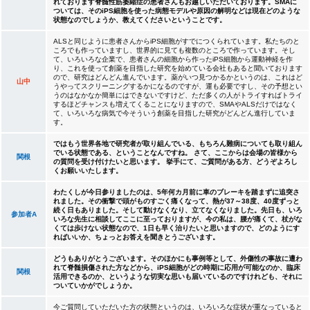
れております脊髄性筋萎縮症の患者さんもお越しいただいております。SMAに
ついては、そのiPS細胞を使った病態モデルや原因の解明などは現在どのような
状態なのでしょうか、教えてくださいということです。
ALSと同じように患者さんからiPS細胞がすでにつくられています。私たちのと
ころでも作っていますし、世界的に見ても複数のところで作っています。そし
て、いろいろな企業で、患者さんの細胞から作ったiPS細胞から運動神経を作
り、これを使って創薬を目指した研究を始めている会社もあると聞いております
ので、研究はどんどん進んでいます。薬がいつ見つかるかというのは、これはど
山中
うやってスクリーニングするかになるのですが、運も必要ですし、その予想とい
うのはなかなか簡単にはできないですけど、ただ多くの人がトライすればトライ
するほどチャンスも増えてくることになりますので、SMAやALSだけではなく
て、いろいろな病気で今そういう創薬を目指した研究がどんどん進行していま
す。
ではもう世界各地で研究者が取り組んでいる、もちろん難病についても取り組ん
でいる状態である、ということなんですね。 さて、ここからは会場の皆様から
関根
の質問を受け付けたいと思います。 挙手にて、ご質問がある方、どうぞよろし
くお願いいたします。
わたくしが今日参りましたのは、5年何カ月前に車のブレーキを踏まずに追突さ
れました。その衝撃で頭がものすごく痛くなって、熱が37～38度、40度ずっと
続く日もありました。そして動けなくなり、立てなくなりました。先日も、いろ
参加者A
いろな先生に相談してここに至っておりますが、今の私は、腰が痛くて、杖がな
くては歩けない状態なので、1日も早く治りたいと思いますので、どのようにす
ればいいか、ちょっとお答えを聞きとうございます。
どうもありがとうございます。そのほかにも事例等として、外傷性の事故に遭わ
れて脊髄損傷された方などから、iPS細胞がどの時期に応用が可能なのか、臨床
関根
活用できるのか、というような切実な思いも届いているのですけれども、それに
ついていかがでしょうか。
今ご質問していただいた方の状態というのは、いろいろな症状が重なっていると