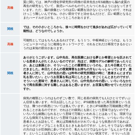
質に関しては、神戸の理化学研究所の同僚の笹井先生がES細胞から脳の皮質の
再生の研究をしていて、胎児レベルのものでしたらつくれるようにはなってきて
髙橋
います。ただ、脳の損傷というのは広い範囲を治さないといけないので、それは
けっこう難しいんですね。小さい部分ですと治せるんだけど、広い範囲となると
またハードルが上がる、というところがあります。
では、その小さいところから、徐々に時間をかけて進歩があれば広がっていく可
関根
能性は、どうなのでしょうか。
可能性としてはもちろんあるわけです。もう１つ、中枢神経というのは、もうコ
髙橋
ンピューターのように複雑なネットワークで、それをどれだけ再現できるかとい
うのは未知の部分があります。
ありがとうございます。山中先生、再生医療における夢とか希望とかを託されて
いる患者さんがたくさんいるのですが、先ほど、病態モデルの解明であったりと
か、あとは創薬とか、そういったことの重要性というのも、また今日教えていた
だきました。本日たくさんの視覚障害をお持ちの方もいらっしゃっています。患
関根
者さんに対して、山中先生の思いは昨年の研究所開設の時に「患者さんにまずお
礼を言いたい」というお言葉を私は耳にしたとき、すごくじんときたのですが、
そういった意味で、患者さんに対しての、山中先生の今の思い、いろいろなかた
ちで再生医療に対する難しさはあると思いますが、お言葉を聞かせていただけま
すか。
病気の種類というのはものずごい数で、同じ名前の病気でも1人ひとりでずいぶ
ん症状も違います。今日お話ししたように、iPS細胞を使った再生医療という点
では、幾つかの疾患については進んでいます。ときにiPS細胞が万能細胞と呼ば
れることがあるのですが、それはどの病気にも効くという意味ではないのです。
いろいろな細胞になれるという意味で万能といわれることはあっても、現状では
どんな病気でも治せるという意味ではありません。ですから、いつもいろいろな
患者さんとお話をして、例えば髙橋先生がされているような疾患の方であれば、
かなりポジティブなことを言えるときもあるのですが、しかしそうではない病気
の方のほうが圧倒的に多いですので、私たちだけではなかなか「なんとかできま
す」ということは言えないので、もうほんとにつらい状況です。 そういった治