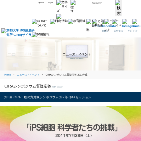
Japanese
English
交通案内
お問い合わせ
サイトマップ
ニュース・イベント
News & Events
Home
›
ニュース・イベント
› CiRAシンポジウム質疑応答 2011年度
CiRAシンポジウム質疑応答
Q&A session
第3回 CiRA一般の方対象シンポジウム 第2部 Q&Aセッション