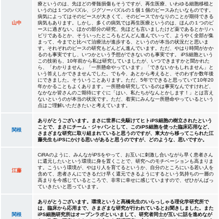
療というのは、先ほどの脊髄損傷もそうですが、再生医療、いわゆる細胞移植と
いうのは１つのパズル、ジグソーパズルの１個１個のピースみたいなものです。
病気によってはそのピースが大きくて、そのピースでかなりのことが期待できる
山中
病気もあります。しかし、多くの病気では再生医療というのは、ほんの１つのピ
ースに過ぎない。ほかの部分の研究、先ほども言いましたけど薬であるとかリハ
ビリであるとか、そういったところもどんどん進んでいって、ようやく全部が集
まって、今までと比べて治療法が進歩する、というのが本当の状況だと思いま
す。それぞれのピースの研究もどんどん進んでいます。ただ、やはり時間がかか
るのも事実ですし、いつかという予想ができないのも事実です。 iPS細胞という
この技術も、10年前から私は研究していましたが、いつできますかと聞かれた
ら、「わかりません」「一所懸命やっています」「できないかもしれません」と
いう答えしかできませんでした。でも今、あとから考えると、そのわずか数年後
にできました。そういうことあります。ただ、5年でできると思っていて10年20
年かかることもよくあります。一所懸命研究しているのは事実なんですけれど、
なかなか皆さんのご期待にすぐに「はい、私たちがなんとかします！」とは言え
ないというのが本当の状況です。ただ、着実にみんな一所懸命やっているという
点はご理解いただきたいと考えています。
ありがとうございます。まさに世界に先駆けてヒトiPS細胞の樹立されたという
ことで、まさにチーム・ジャパンとして、このiPS細胞を使った臨床応用など、
関根
さまざまな研究に取り組まれていると思うのですが、東大から移ってこられた江
藤先生もiPSにかける思いがあると思うのですが、どのような、思いですか。
CiRAのように、みんながiPSをやって、お互いに刺激し合いながら早く患者さん
に還元したいという環境に身を置くことで、研究へのモチベーションも高まりま
す。こういう環境が、やはり人を育てるというか、自分のところにいる若い人を
江藤
含めて、患者さんにできるだけ早く還元できるようにするという気持ちの一層の
高まりを今感じているところで、非常に幸せに感じていますので、ぜひがんばっ
ていきたいと思っています。
ありがとうございます。環境というと髙橋先生のいらっしゃる理化学研究所で
は、臨床から応用まで、さまざまな研究が行われているとお聞きしました。また
関根
iPS細胞研究所はオープンラボといいまして、研究者同士が互いに話を進めなが