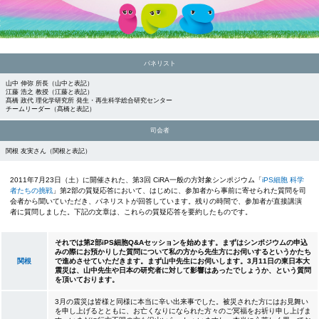
パネリスト
山中 伸弥 所長（山中と表記）
江藤 浩之 教授（江藤と表記）
髙橋 政代 理化学研究所
発生・再生科学総合研究センター
チームリーダー
（髙橋と表記）
司会者
関根 友実さん（関根と表記）
2011年7月23日（土）に開催された、第3回 CiRA一般の方対象シンポジウム「
iPS細胞 科学
者たちの挑戦
」第2部の質疑応答において、はじめに、参加者から事前に寄せられた質問を司
会者から聞いていただき、パネリストが回答しています。残りの時間で、参加者が直接講演
者に質問しました。下記の文章は、これらの質疑応答を要約したものです。
それでは第2部iPS細胞Q&Aセッションを始めます。まずはシンポジウムの申込
みの際にお預かりした質問について私の方から先生方にお伺いするというかたち
関根
で進めさせていただきます。まず山中先生にお伺いします。3月11日の東日本大
震災は、山中先生や日本の研究者に対して影響はあったでしょうか、という質問
を頂いております。
3月の震災は皆様と同様に本当に辛い出来事でした。被災された方にはお見舞い
を申し上げるとともに、お亡くなりになられた方々のご冥福をお祈り申し上げま