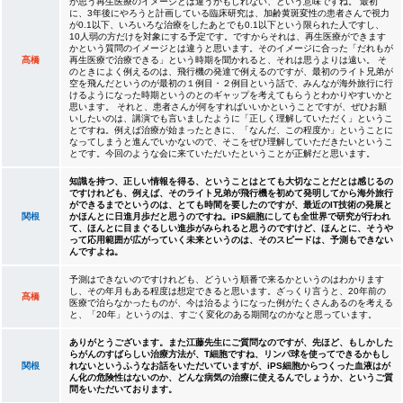
が思う再生医療のイメージとは違うかもしれない、という意味ですね。 最初
に、3年後にやろうと計画している臨床研究は、加齢黄斑変性の患者さんで視力
が0.1以下、いろいろな治療をしたあとでも0.1以下という限られた人ですし、
10人弱の方だけを対象にする予定です。ですからそれは、再生医療ができます
かという質問のイメージとは違うと思います。そのイメージに合った「だれもが
髙橋
再生医療で治療できる」という時期を聞かれると、それは思うよりは遠い。 そ
のときによく例えるのは、飛行機の発達で例えるのですが、最初のライト兄弟が
空を飛んだというのが最初の１例目・２例目という話で、みんなが海外旅行に行
けるようになった時期というのとのギャップを考えてもらうとわかりやすいかと
思います。 それと、患者さんが何をすればいいかということですが、ぜひお願
いしたいのは、講演でも言いましたように「正しく理解していただく」というこ
とですね。例えば治療が始まったときに、「なんだ、この程度か」ということに
なってしまうと進んでいかないので、そこをぜひ理解していただきたいというこ
とです。今回のような会に来ていただいたということが正解だと思います。
知識を持つ、正しい情報を得る、ということはとても大切なことだとは感じるの
ですけれども、例えば、そのライト兄弟が飛行機を初めて発明してから海外旅行
ができるまでというのは、とても時間を要したのですが、最近のIT技術の発展と
関根
かほんとに日進月歩だと思うのですね。iPS細胞にしても全世界で研究が行われ
て、ほんとに目まぐるしい進歩がみられると思うのですけど、ほんとに、そうや
って応用範囲が広がっていく未来というのは、そのスピードは、予測もできない
んですよね。
予測はできないのですけれども、どういう順番で来るかというのはわかります
し、その年月もある程度は想定できると思います。ざっくり言うと、20年前の
髙橋
医療で治らなかったものが、今は治るようになった例がたくさんあるのを考える
と、「20年」というのは、すごく変化のある期間なのかなと思っています。
ありがとうございます。また江藤先生にご質問なのですが、先ほど、もしかした
らがんのすばらしい治療方法が、T細胞ですね、リンパ球を使ってできるかもし
関根
れないというふうなお話をいただいていますが、iPS細胞からつくった血液はが
ん化の危険性はないのか、どんな病気の治療に使えるんでしょうか、というご質
問をいただいております。