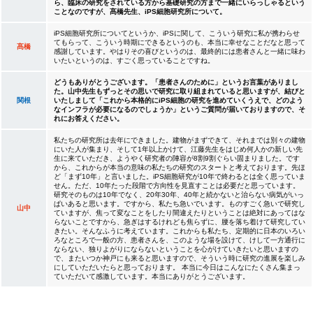
ら、臨床の研究をされている方から基礎研究の方まで一緒にいらっしゃるという
ことなのですが、髙橋先生、iPS細胞研究所について。
iPS細胞研究所についてというか、iPSに関して、こういう研究に私が携わらせ
てもらって、こういう時期にできるというのも、本当に幸せなことだなと思って
髙橋
感謝しています。やはりその喜びというのは、最終的には患者さんと一緒に味わ
いたいというのは、すごく思っていることですね。
どうもありがとうございます。「患者さんのために」というお言葉がありまし
た。山中先生もずっとその思いで研究に取り組まれていると思いますが、結びと
関根
いたしまして「これから本格的にiPS細胞の研究を進めていくうえで、どのよう
なインフラが必要になるのでしょうか」というご質問が届いておりますので、そ
れにお答えください。
私たちの研究所は去年にできました。建物がまずできて、それまでは別々の建物
にいた人が集まり、そして1年以上かけて、江藤先生をはじめ何人かの新しい先
生に来ていただき、ようやく研究者の陣容が8割9割ぐらい固まりました。です
から、これからが本当の意味の私たちの研究のスタートと考えております。先ほ
ど「まず10年」と言いました。iPS細胞研究が10年で終わるとは全く思っていま
せん。ただ、10年たった段階で方向性を見直すことは必要だと思っています。
研究そのものは10年でなく、20年30年、40年と続かないと治らない病気がいっ
ぱいあると思います。ですから、私たち急いでいます。ものすごく急いで研究し
山中
ていますが、焦って変なことをしたり間違えたりということは絶対にあってはな
らないことですから、急ぎはするけれども焦らずに、腰を落ち着けて研究してい
きたい。そんなふうに考えています。これからも私たち、定期的に日本のいろい
ろなところで一般の方、患者さんを、このような場を設けて、けして一方通行に
ならない、独りよがりにならないということを心がけていきたいと思いますの
で、またいつか神戸にも来ると思いますので、そういう時に研究の進展を楽しみ
にしていただいたらと思っております。 本当に今日はこんなにたくさん集まっ
ていただいて感激しています。本当にありがとうございます。