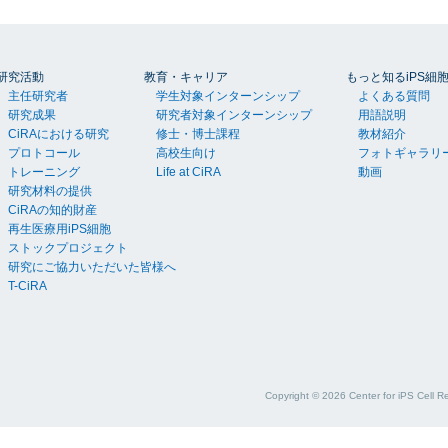
研究活動
教育・キャリア
もっと知るiPS細
主任研究者
学生対象インターンシップ
よくある質問
研究成果
研究者対象インターンシップ
用語説明
CiRAにおける研究
修士・博士課程
教材紹介
プロトコール
高校生向け
フォトギャラリ
トレーニング
Life at CiRA
動画
研究材料の提供
CiRAの知的財産
再生医療用iPS細胞
ストックプロジェクト
研究にご協力いただいた皆様へ
T-CiRA
Copyright ©
2026
Center for iPS Cell R