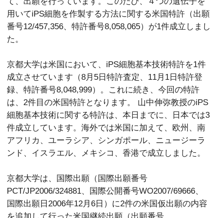
て、出願を行っています。このたび、４つの遺伝子を
用いてiPS細胞を作製する方法に関する米国特許（出願
番号12/457,356、特許番号8,058,065）が1件成立しまし
た。
京都大学は米国において、iPS細胞基本技術特許を1件
成立させています（8月5日特許査定、11月1日特許登
録、特許番号8,048,999）。これに続き、今回の特許
は、2件目の米国特許となります。 山中伸弥教授のiPS
細胞基本技術に関する特許は、本日までに、日本では3
件成立しています。海外では米国に加えて、欧州、南
アフリカ、ユーラシア、シンガポール、ニュージーラ
ンド、イスラエル、メキシコ、香港で成立しました。
京都大学は、国際出願（国際出願番号
PCT/JP2006/324881、国際公開番号WO2007/69666、
国際出願日2006年12月6日）に2件の米国仮出願の内容
を追加して行った米国継続出願（出願番号