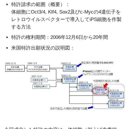
特許請求の範囲（概要）：
体細胞にOct3/4, Klf4, Sox2及びc-Mycの4遺伝子を
レトロウイルスベクターで導入してiPS細胞を作製
する方法
特許の権利期間：2006年12月6日から20年間
米国特許出願状況の説明図：