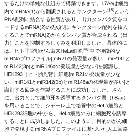
するだけの単純な仕組みで構築できます。L7Aeは細胞
注5)
内でmRNA(1)から翻訳されるとキンクターン
という
RNA配列に結合する性質があり、出力タンパク質をコ
ードするmRNA(2)の先頭側にキンクターン配列を挿入
することでmRNA(2)からタンパク質が合成される（出
力）ことを抑制するしくみを利用しました。具体的に
注6)
は、ヒト子宮頸がん由来HeLa細胞
中で特徴的な
miRNAプロファイル[miR21の発現量が多い、miR141と
miR142(3p)とmiR146aの発現量が少ない]を認識し、
HEK293（ヒト胎児腎）細胞[miR21の発現量が少な
い、miR141とmiR142(3p)とmiR146aの発現量が多い]と
識別する回路を作製することに成功しました。さら
に、出力として細胞死を誘導するタンパク質（hBax）
を用いることで、シャーレ上で培養中のHeLa細胞と
HEK293細胞の中から、HeLa細胞のみに細胞死を誘導
することに成功しました。このように、目的のがん細
胞で発現するmiRNAプロファイルに基づいた人工回路