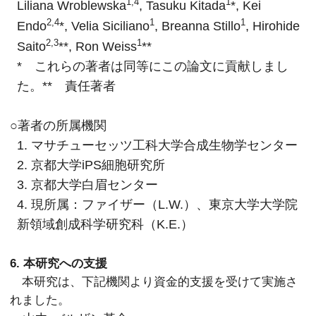
1,4
1
Liliana Wroblewska
, Tasuku Kitada
*, Kei
2,4
1
1
Endo
*, Velia Siciliano
, Breanna Stillo
, Hirohide
2,3
1
Saito
**, Ron Weiss
**
* これらの著者は同等にこの論文に貢献しまし
た。** 責任著者
○著者の所属機関
1. マサチューセッツ工科大学合成生物学センター
2. 京都大学iPS細胞研究所
3. 京都大学白眉センター
4. 現所属：ファイザー（L.W.）、東京大学大学院
新領域創成科学研究科（K.E.）
6. 本研究への支援
本研究は、下記機関より資金的支援を受けて実施さ
れました。