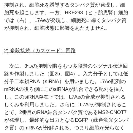
抑制され、細胞死を誘導するタンパク質が発現し、細
胞死を起こします。一方、HKE293（ヒト胎児腎）細胞
では（右）、L7Aeが発現し、細胞死に導くタンパク質
が抑制され、細胞状態に影響をあたえません。
2) 多段接続（カスケード）回路
次に、3つの抑制段階をもつ多段階のシグナル伝達回
路を作製しました（図2b、図4）。入力分子としては低
分子二本鎖RNA（siRNA）を用いました。L7Ae配列の
mRNAの後ろ側にこのsiRNAが結合できる配列を挿入
し、このsiRNA存在下では、L7Aeの合成が抑制される
しくみを利用しました。さらに、L7Aeが抑制されるこ
とで、2番目のRNA結合タンパク質であるMS2-CNOT7
が発現し、最終的な出力となるEGFP（緑色蛍光タンパ
ク質）のmRNAが分解される、つまり細胞が光らなく