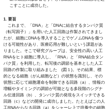
こすことに成功した。
1. 要旨
これまで、「DNA」と「DNAに結合するタンパク質
（転写因子）」を用いた人工回路は作製されてきまし
たが、細胞にDNAを導入することでゲノムDNAを傷つ
ける可能性があり、医療応用が難しいという課題があ
りました。そこで研究グループは、安全性の高い人工
RNAをヒト細胞に導入し、「RNA」と「RNA結合タン
パク質」を利用した、転写後の調節を基本とした人工
回路の作製に取り組みました (図１)。その結果、標
的となる細胞（がん細胞など）の状態を識別し、その
状態に応じて細胞運命を制御できる回路（a）、情報の
増幅やタイミングの調節が可能となる多段階のシグナ
ル伝達回路（b）、タンパク質の発現をスイッチできる
回路（c）などの開発に成功しました。たとえばこの人
工RNAからなる回路（a）をシャーレ上で培養中の細胞