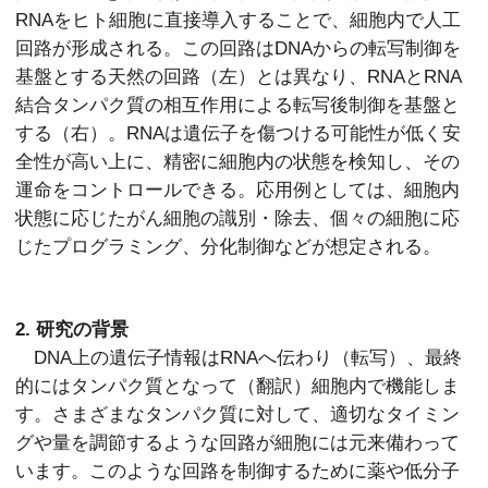
RNA
をヒト細胞に直接導入することで、細胞内で人工
回路が形成される。この回路はDNAからの転写制御を
基盤とする天然の回路（左）とは異なり、RNAとRNA
結合タンパク質の相互作用による転写後制御を基盤と
する（右）。RNAは遺伝子を傷つける可能性が低く安
全性が高い上に、精密に細胞内の状態を検知し、その
運命をコントロールできる。応用例としては、細胞内
状態に応じたがん細胞の識別・除去、個々の細胞に応
じたプログラミング、分化制御などが想定される。
2. 研究の背景
DNA上の遺伝子情報はRNAへ伝わり（転写）、最終
的にはタンパク質となって（翻訳）細胞内で機能しま
す。さまざまなタンパク質に対して、適切なタイミン
グや量を調節するような回路が細胞には元来備わって
います。このような回路を制御するために薬や低分子