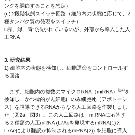
ングを調節することを想定）
(c) 2段階状態スイッチ回路（細胞内の状態に応じて、2
種タンパク質の発現をスイッチ）
□赤、緑、青で描かれているのが、外部から導入した人
工RNA
3. 研究結果
1) 細胞内の状態を検知し、細胞運命をコントロールす
る回路
注4)
まず、細胞内の複数のマイクロRNA（miRNA）
を
検知し、かつ標的がん細胞にのみ細胞死（アポトーシ
ス）を誘導できるRNAからなる人工回路を作製しまし
た（図2a、図3）。この人工回路は、miRNAに応答す
る２種類の人工mRNA (L7Aeを発現するmRNA(1)と
L7Aeにより翻訳が抑制されるmRNA(2)) を細胞に導入