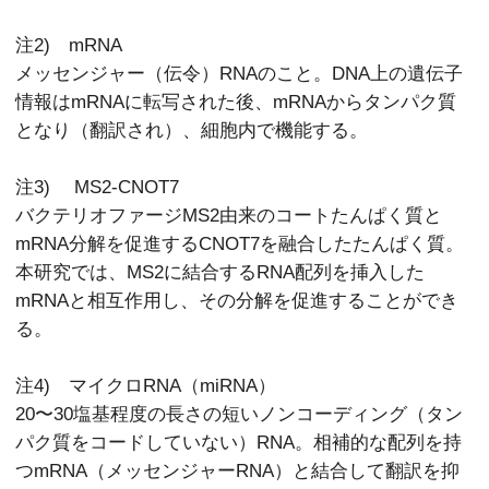
注2) mRNA
メッセンジャー（伝令）RNAのこと。DNA上の遺伝子
情報はmRNAに転写された後、mRNAからタンパク質
となり（翻訳され）、細胞内で機能する。
注3)
MS2
-CNOT7
バクテリオファージMS2由来のコートたんぱく質と
mRNA分解を促進するCNOT7を融合したたんぱく質。
本研究では、MS2に結合するRNA配列を挿入した
mRNAと相互作用し、その分解を促進することができ
る。
注4) マイクロRNA（miRNA）
20〜30塩基程度の長さの短いノンコーディング（タン
パク質をコードしていない）RNA。相補的な配列を持
つmRNA（メッセンジャーRNA）と結合して翻訳を抑