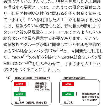
実現できていませんでした。DNAを利用した人工回路
を構成する要素としては、これまでの研究の蓄積によ
り、転写の抑制や活性化に関わる分子が数多く知られ
ていますが、RNAを利用した人工回路を構築するため
には、翻訳やRNAの安定性など、転写後の制御により
タンパク質の発現量をコントロールできるようなRNA
結合タンパク質を用意する必要があります。そこで、
齊藤教授のグループが既に開発していた翻訳を制御で
注1)
きるRNA結合タンパク質L7Ae
と、今回新たに利用し
注2)
た、mRNA
の分解を制御できるRNA結合タンパク質
注3)
MS2-CNOT7
を組み合わせて、さまざまな人工回路
(図２)をつくることにしました。