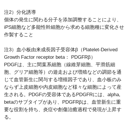
注2）分化誘導
個体の発生に関わる分子を添加調整することにより、
iPS細胞など多能性幹細胞から求める細胞種に変化させ
作製すること
注3）血小板由来成長因子受容体β（Platelet-Derived
Growth Factor receptor beta： PDGFRβ）
PDGFは、主に間葉系細胞（線維芽細胞、平滑筋細
胞、グリア細胞等）の遊走および増殖などの調節を通
じて血管新生に関与する増殖因子であり、血小板のみ
ならず上皮細胞や内皮細胞など様々な細胞によって産
生される。PDGFの受容体であるPDGFRには、alpha,
betaのサブタイプがあり、PDGFRβは、血管新生に重
要な役割を持ち、炎症や創傷治癒過程で発現が上昇す
る。