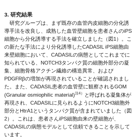
3. 研究結果
研究グループは、まず既存の血管内皮細胞の分化誘
導手法を改良し、成熟した血管壁細胞を患者さんのiPS
細胞から分化誘導する手法を確立しました（図1）。こ
の新たな手法により分化誘導したCADASIL iPS細胞由
来壁細胞において、CADASILの病態としてこれまでに
知られている、NOTCH3タンパク質の細胞外部分の凝
集、細胞骨格アクチン繊維の構造異常、および
PDGFRβの増加が再現されていることが確認されまし
た。また、CADASIL患者の血管壁に観察されるGOM
注4）
(Granular osmiophilic material)
と呼ばれる凝集体が
再現され、CADASILに見られるようにNOTCH3細胞外
部分とHtrA1というタンパク質が含まれていました（図
2）。これは、患者さんiPS細胞由来の壁細胞が、
CADASILの病態モデルとして信頼できることを示して
います。