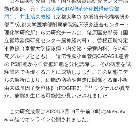
山本由美研究員（現・国立循環器病研究センター病
態代謝部、元・
京都大学CiRA増殖分化機構研究部
門
）、
井上治久教授
（京都大学CiRA増殖分化機構研究
部門/京都大学医学部附属病院臨床研究総合センター・
理化学研究所）らの研究チームは、猪原匡史部長（国
立循環器病研究センター脳神経内科）、曽根正勝特定
准教授（京都大学糖尿病・内分泌・栄養内科）らの研
究グループとともに、遺伝性脳小血管病CADASIL患者
のiPS細胞から血管壁細胞を分化誘導し、その病態を試
験管内で再現することに成功しました。この病態モデ
ルの解析により、細胞の増殖や遊走に関係する血小板
注3）
由来成長因子受容体β（PDGFRβ）
シグナルの異常
が、病態を生じる可能性が見いだされました。
この研究成果は2020年3月19日午前10時に
Molecular
誌でオンライン公開されました。
Brain