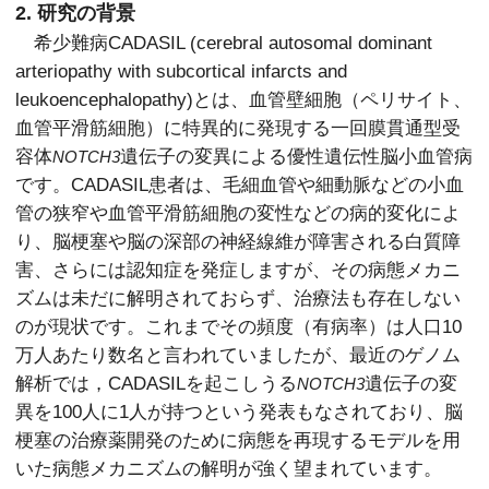
2. 研究の背景
希少難病CADASIL (cerebral autosomal dominant
arteriopathy with subcortical infarcts and
leukoencephalopathy)とは、血管壁細胞（ペリサイト、
血管平滑筋細胞）に特異的に発現する一回膜貫通型受
容体
遺伝子の変異による優性遺伝性脳小血管病
NOTCH3
です。CADASIL患者は、毛細血管や細動脈などの小血
管の狭窄や血管平滑筋細胞の変性などの病的変化によ
り、脳梗塞や脳の深部の神経線維が障害される白質障
害、さらには認知症を発症しますが、その病態メカニ
ズムは未だに解明されておらず、治療法も存在しない
のが現状です。これまでその頻度（有病率）は人口10
万人あたり数名と言われていましたが、最近のゲノム
解析では，CADASILを起こしうる
遺伝子の変
NOTCH3
異を100人に1人が持つという発表もなされており、脳
梗塞の治療薬開発のために病態を再現するモデルを用
いた病態メカニズムの解明が強く望まれています。