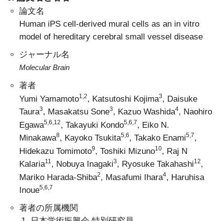
論文名
Human iPS cell-derived mural cells as an in vitro
model of hereditary cerebral small vessel disease
ジャーナル名
Molecular Brain
著者
1,2
3
Yumi Yamamoto
, Katsutoshi Kojima
, Daisuke
3
3
4
Taura
, Masakatsu Sone
, Kazuo Washida
,
Naohiro
5,6,12
5,6,7
Egawa
, Takayuki Kondo
, Eiko N.
8
5,6
5,7
Minakawa
, Kayoko Tsukita
, Takako Enami
,
9
10
Hidekazu Tomimoto
, Toshiki Mizuno
, Raj N
11
3
12
Kalaria
, Nobuya Inagaki
, Ryosuke Takahashi
,
2
4
Mariko Harada-Shiba
, Masafumi Ihara
, Haruhisa
5,6,7
Inoue
著者の所属機関
日本学術振興会 特別研究員