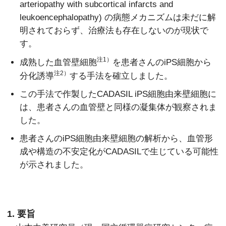
arteriopathy with subcortical infarcts and
leukoencephalopathy) の病態メカニズムは未だに解
明されておらず、治療法も存在しないのが現状で
す。
注1）
成熟した血管壁細胞
を患者さんのiPS細胞から
注2）
分化誘導
する手法を確立しました。
この手法で作製したCADASIL iPS細胞由来壁細胞に
は、患者さんの血管壁と同様の凝集体が観察されま
した。
患者さんのiPS細胞由来壁細胞の解析から、血管形
成や構造の不安定化がCADASILで生じている可能性
が示されました。
1. 要旨