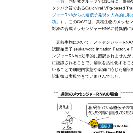
一方、同研究グループでは以前に、修飾塩
タンパク質であるCaliciviral VPg-based Tr
ジャーRNAからの遺伝子発現を人為的に制御
功
」）。このCaVTは、真核生物のメッセ
対象の合成メッセンジャーRNAに特異的
真核生物において、メッセンジャーRNAか
訳開始因子 (eukaryotic Initiation
ンジャーRNAは効率的に翻訳されませんが、 
に認識されることで、翻訳を活性化すること
いることで細胞内状態や薬物に応じた翻訳
訳制御は実現できていませんでした。