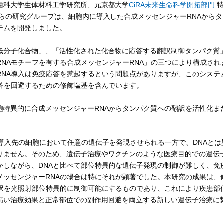
科大学生体材料工学研究所、元京都大学
CiRA未来生命科学開拓部門
）らの研究グループは、細胞内に導入した合成メッセンジャーRNAからタ
テムを開発しました。
分子化合物」、「活性化された化合物に応答する翻訳制御タンパク質
NAモチーフを有する合成メッセンジャーRNA」の三つにより構成され
RNA導入は免疫応答を惹起するという問題点がありますが、このシステ
応答を回避するための修飾塩基を含んでいます。
特異的に合成メッセンジャーRNAからタンパク質への翻訳を活性化ま
導入先の細胞において任意の遺伝子を発現させられる一方で、DNAとは
りません。そのため、遺伝子治療やワクチンのような医療目的での遺伝
かしながら、DNAと比べて部位特異的な遺伝子発現の制御が難しく、免
メッセンジャーRNAの場合は特にそれが顕著でした。本研究の成果は、
翻訳を光照射部位特異的に制御可能にするものであり、これにより疾患部
高い治療効果と正常部位での副作用回避を両立する新しい遺伝子治療に