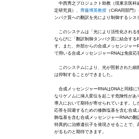
中西秀之プロジェクト助教（現東京医科歯
定研究員）、
齊藤博英教授
（CiRA同部門
ンパク質への翻訳を光により制御するシス
このシステムは「光により活性化される低
ならびに「翻訳制御タンパク質に結合するR
す。また、外部からの合成メッセンジャー
で用いる合成メッセンジャーRNAは免疫
このシステムにより、光が照射された細胞
は抑制することができました。
合成メッセンジャーRNAはDNAと同様に
なりゲノムに挿入変位を起こす危険性があ
導入において期待が寄せられています。し
応答を回避するための修飾塩基を含む合成
飾塩基を含む合成メッセンジャーRNAの
特異的に治療遺伝子を発現させることで、
がるものと期待できます。