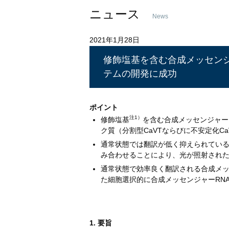
ニュース
News
2021年1月28日
修飾塩基を含む合成メッセンジ
テムの開発に成功
ポイント
注1）
修飾塩基
を含む合成メッセンジャー
ク質（分割型CaVTならびに不安定化C
通常状態では翻訳が低く抑えられている特
み合わせることにより、光が照射された
通常状態で効率良く翻訳される合成メッ
た細胞選択的に合成メッセンジャーRN
1. 要旨