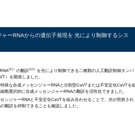
ャーRNAからの遺伝子発現を 光により制御するシス
注2）
注3）
RNA
の翻訳
を光により制御できる二種類の人工翻訳制御タンパ
aVT）を開発しました。
殊な合成メッセンジャーRNAと分割型CaVTまたは不安定化CaVTを
細胞選択的に合成メッセンジャーRNAの翻訳を活性化できました。
センジャーRNAと不安定化CaVTを組み合わせることで、光が照射され
Aの翻訳を抑制できることも確認しました。