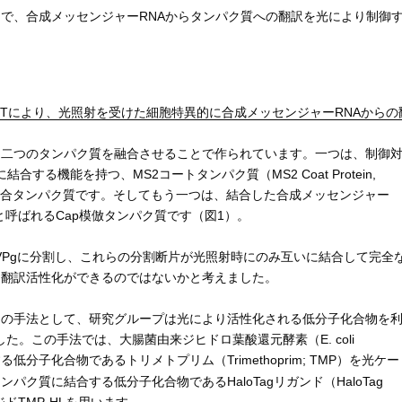
で、合成メッセンジャーRNAからタンパク質への翻訳を光により制御
VTにより、光照射を受けた細胞特異的に合成メッセンジャーRNAからの
つ二つのタンパク質を融合させることで作られています。一つは、制御
する機能を持つ、MS2コートタンパク質（MS2 Coat Protein,
A結合タンパク質です。そしてもう一つは、結合した合成メッセンジャー
gと呼ばれるCap模倣タンパク質です（図1）。
とVPgに分割し、これらの分割断片が光照射時にのみ互いに結合して完全
る翻訳活性化ができるのではないかと考えました。
めの手法として、研究グループは光により活性化される低分子化合物を
。この手法では、大腸菌由来ジヒドロ葉酸還元酵素（E. coli
FR）に結合する低分子化合物であるトリメトプリム（Trimethoprim; TMP）を光ケー
ンパク質に結合する低分子化合物であるHaloTagリガンド（HaloTag