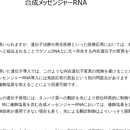
用いられますが、遺伝子治療や再生医療といった医療応用においては、
Aへと組込まれることでゲノムDNA上に元々存在する内在遺伝子の変異を
を用いた遺伝子導入では、このような内在遺伝子変異の危険を避けること
ッセンジャーRNA導入には免疫応答の惹起という別の問題点があります
に修飾塩基を加えることにより回避可能です。
らの遺伝子発現には、タンパク質への翻訳を光により部位特異的に制御
。特に修飾塩基を含む合成メッセンジャーRNAにおいては、修飾塩基を
制御技術が適用できない場合も多く、光による翻訳制御はよりいっそう困