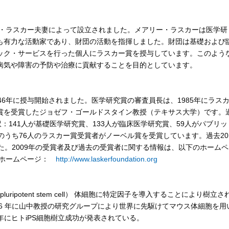
ー・ラスカー夫妻によって設立されました。メアリー・ラスカーは医学研
も有力な活動家であり、財団の活動を指揮しました。財団は基礎および
ック・サービスを行った個人にラスカー賞を授与しています。このよう
病気や障害の予防や治療に貢献することを目的としています。
46年に授与開始されました。医学研究賞の審査員長は、1985年にラス
賞を受賞したジョゼフ・ゴールドスタイン教授（テキサス大学）です。
：141人が基礎医学研究賞、133人が臨床医学研究賞、59人がパブリッ
のうち76人のラスカー賞受賞者がノーベル賞を受賞しています。過去20
た。2009年の受賞者及び過去の受賞者に関する情報は、以下のホームペ
団ホームページ：
http://www.laskerfoundation.org
pluripotent stem cell） 体細胞に特定因子を導入することにより樹立さ
006 年に山中教授の研究グループにより世界に先駆けてマウス体細胞を用
 年にヒトiPS細胞樹立成功が発表されている。