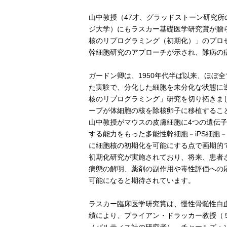
山中教授（47才、グラッドストーン研究所
ジ大学）にもラスカー基礎医学研究賞が贈
核のリプログラミング（初期化）」のプロ
幹細胞研究のアプローチが示され、難病の
ガードン卿は、1950年代半ば以来、ほぼ
た実験で、分化した細胞を未分化な状態に
核のリプログラミング」研究を切り拓きまし
ープが体細胞の核を除核卵子に移植すること
山中教授がマウスの皮膚細胞に4つの遺伝子（Oct
する能力をもった多能性幹細胞－iPS細胞
に細胞核の初期化を可能にする点で画期的
初期化研究が実施されており、将来、患者
病態の解明、薬剤の副作用や毒性評価への
可能になると期待されています。
ラスカー臨床医学研究賞は、慢性骨髄性白
績により、ブライアン・ドラッカー教授（
ノバルティス社の研究者）、チャールズ・