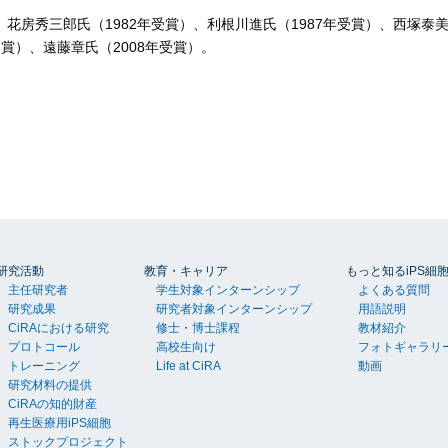
花房秀三郎氏（1982年受賞）、利根川進氏（1987年受賞）、西塚泰
受賞）、遠藤章氏（2008年受賞）。
研究活動
教育・キャリア
もっと知るiPS細
主任研究者
学生対象インターンシップ
よくある質問
研究成果
研究者対象インターンシップ
用語説明
CiRAにおける研究
修士・博士課程
教材紹介
プロトコール
高校生向け
フォトギャラリ
トレーニング
Life at CiRA
動画
研究材料の提供
CiRAの知的財産
再生医療用iPS細胞
ストックプロジェクト