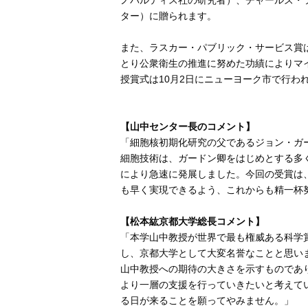
ター）に贈られます。
また、ラスカー・パブリック・サービス賞
とり公衆衛生の推進に努めた功績によりマ
授賞式は10月2日にニューヨーク市で行わ
【山中センター長のコメント】
「細胞核初期化研究の父であるジョン・ガー
細胞技術は、ガードン卿をはじめとする多
により急速に発展しました。今回の受賞は、
も早く実現できるよう、これからも精一杯
【松本紘京都大学総長コメント】
「本学山中教授が世界で最も権威ある科学
し、京都大学として大変名誉なことと思いま
山中教授への期待の大きさを示すものであ
より一層の支援を行っていきたいと考えてい
る日が来ることを願ってやみません。」