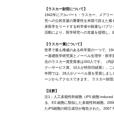
【ラスカー財団について】
1942年にアルバート・ラスカー、メアリ
究への公的支援の重要性を米国で訴えた最
床医学をリードする科学者や顕著なパブリ
活動により、医学研究への支援を提唱し、
【ラスカー賞について】
世界で最も権威のある科学賞の一つで、19
ー基礎医学研究賞とノーベル生理学・医学
去のラスカー賞受賞者は343人です。（内訳
ク―サービス賞、10人が特別功績賞）。こ
年間では、28人がノーベル賞を受賞しまし
ージからアクセスできます。 ラスカー財
【注釈】
注1：人工多能性幹細胞（iPS 細胞:induced 
る、ES 細胞に類似した多能性幹細胞。2
たiPS細胞の樹立成功が報告された。2007