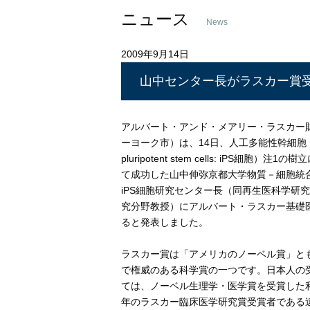
ニュース
News
2009年9月14日
山中センター長がラスカー賞
アルバート・アンド・メアリー・ラスカー
ーヨーク市）は、14日、人工多能性幹細胞（in
pluripotent stem cells: iPS細胞）注
て成功した山中伸弥京都大学物質－細胞統
iPS細胞研究センター長（同再生医科学研
究分野教授）にアルバート・ラスカー基礎
ると発表しました。
ラスカー賞は「アメリカのノーベル賞」と
で権威のある科学賞の一つです。日本人の
ては、ノーベル生理学・医学賞を受賞した
年のラスカー臨床医学研究賞受賞者である