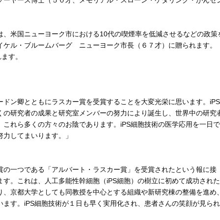
は、米国ニューヨーク市における10代の喫煙率を低減させるなどの政策
イケル・ブルームバーグ ニューヨーク市長（６７才）に贈られます
れます。
ドン卿とともにラスカー賞を受賞することを大変光栄に思います。iPS
くの研究者の成果と研究室メンバーの努力により誕生し、世界中の研究
これら多くの方々のお陰であります。iPS細胞技術の医学応用を一日で
努力してまいります。」
賞の一つである「アルバート・ラスカー賞」を受賞されたという報に接
す。これは、人工多能性幹細胞（iPS細胞）の樹立に初めて成功された
り、京都大学としても同教授を中心とする組織や新研究棟の整備を進め
ます。iPS細胞技術が１日も早く実用化され、患者さんの笑顔が見られ