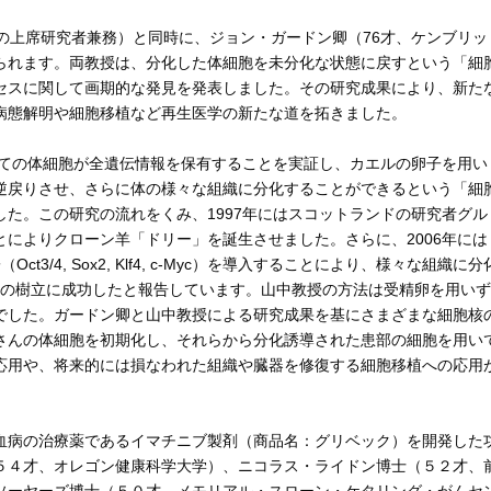
の上席研究者兼務）と同時に、ジョン・ガードン卿（76才、ケンブリッ
られます。両教授は、分化した体細胞を未分化な状態に戻すという「細
セスに関して画期的な発見を発表しました。その研究成果により、新た
病態解明や細胞移植など再生医学の新たな道を拓きました。
全ての体細胞が全遺伝情報を保有することを実証し、カエルの卵子を用い
逆戻りさせ、さらに体の様々な組織に分化することができるという「細
た。この研究の流れをくみ、1997年にはスコットランドの研究者グル
によりクローン羊「ドリー」を誕生させました。さらに、2006年には
3/4, Sox2, Klf4, c-Myc）を導入することにより、様々な組織に分
－の樹立に成功したと報告しています。山中教授の方法は受精卵を用いず
でした。ガードン卿と山中教授による研究成果を基にさまざまな細胞核
さんの体細胞を初期化し、それらから分化誘導された患部の細胞を用い
応用や、将来的には損なわれた組織や臓器を修復する細胞移植への応用
血病の治療薬であるイマチニブ製剤（商品名：グリベック）を開発した
５４才、オレゴン健康科学大学）、ニコラス・ライドン博士（５２才、
ソーヤーズ博士（５０才、メモリアル・スローン・ケタリング・がんセ