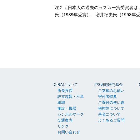
注２：日本人の過去のラスカー賞受賞者は、
氏（1989年受賞）、増井禎夫氏（1998年
CiRAについて
iPS細胞研究基金
所長挨拶
ご支援のお願い
設立趣旨・沿革
寄付者特典
組織
ご寄付の使い道
施設・機器
税控除について
シンボルマーク
基金について
交通案内
よくあるご質問
リンク
お問い合わせ