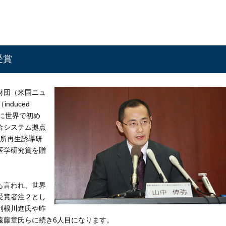
受賞
財団（米国ニュ
duced
1の樹立に世界で初め
合システム拠点
究所再生誘導研
医学研究賞を贈
も言われ、世界
受賞者注２とし
利根川進氏や昨
遠藤章氏らに続き6人目になります。