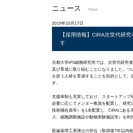
ニュース
News
2019年10月17日
【採用情報】CiRA次世代研
す
京都大学iPS細胞研究所では、次世代研究
及び育成に取り組むことになりました。つ
を担う人材を育成することを目的として、
す。
支援体制も充実しており、スタートアップ研
必要に応じてメンター教員を配置し、研究
技術補佐員等）を1名配置し、CiRAにあ
ス、細胞調製施設や動物実験施設等）を利
医歯薬理工系博士の学位（取得後7年以内程