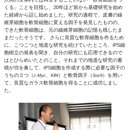
くる」ことを目指し、20年ほど前から基礎研究を始め
た経緯から話し始めました。研究の過程で、皮膚の線
維芽細胞を軟骨細胞に変える因子を発見したものの、
できた軟骨細胞は、元の線維芽細胞の記憶も残したま
まだったそうです。 さらに良質な軟骨細胞を作るため
に、こつこつと地道な研究を続けていたところ、iPS細
胞樹立の発表を聞き、自分の研究にも応用できるので
はとひらめいたとのこと。それまでの地道な研究の蓄
積が功を奏して、iPS細胞を作成する際に必要な因子の
うちの２つ（
、
）と軟骨因子（
）を用い
c-Myc
Klf4
Sox9
て、良質なガラス軟骨細胞を得ることに成功しまし
た。