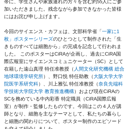
帯に、学生さんや家族連れの方々を含む約55人にご参
加いただきました。残念ながら参加できなかった皆様
にはお詫び申し上げます。
今回のサイエンス・カフェは、文部科学省「
一家に1
枚」ポスターシリーズ
のひとつとして制作された「生
きものすべては細胞から」の完成を記念して行われま
した。 このポスターはCiRAが企画し、過去にCiRA国
際広報室にサイエンスコミュニケーター（SC）として
在籍した遠山真理 特任准教授（
人間文化研究機構 総合
地球環境学研究所
）、野口悦 特任助教（
大阪大学大学
院医学系研究科
）、川上雅弘 特任准教授（
奈良先端科
学技術大学院大学 教育推進機構
）および現在CiRAの
SCを務めている中内彩香 特定職員（CiRA国際広報
室）が制作・監修したものです。今回はこの４人が講
師となり、細胞を主なテーマとして、私たちの暮らし
と細胞の関わりについて、ポスター制作のエピソード
を交えて紹介しました。