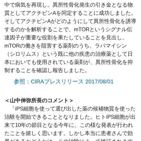
中で病気を再現し、異所性骨化発生の引き金となる物
質としてアクチビンAを同定することに成功しました。
そしてアクチビンAがどのようにして異所性骨化を誘導
するのかを解析することで、mTORというシグナル伝
達因子が重要な役割を果たしていることを見出し、
mTORの働きを阻害する薬剤のうち、ラパマイシン
（シロリムス）という既に他の疾患の治療薬として日
本においても使用されている薬剤が、異所性骨化を抑
制することを確認し報告しました。
参照：CiRAプレスリリース 2017/08/01
＜山中伸弥所長のコメント＞
「iPS細胞を使って選び出した薬の候補物質を使った
治験を開始できることとなりました。ヒトiPS細胞が出
来て10年の節目となる今年に、この様な発表が行われ
たことを嬉しく思います。しかし本当に患者さんで効