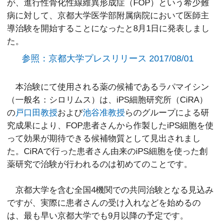
が、進行性骨化性線維異形成症（FOP）という希少難
病に対して、京都大学医学部附属病院において医師主
導治験を開始することになったと8月1日に発表しまし
た。
参照：京都大学プレスリリース 2017/08/01
本治験にて使用される薬の候補であるラパマイシン
（一般名：シロリムス）は、iPS細胞研究所（CiRA）
の
戸口田教授
および
池谷准教授
らのグループによる研
究成果により、FOP患者さんから作製したiPS細胞を使
って効果が期待できる候補物質として見出されまし
た。CiRAで行った患者さん由来のiPS細胞を使った創
薬研究で治験が行われるのは初めてのことです。
京都大学を含む全国4機関での共同治験となる見込み
ですが、実際に患者さんの受け入れなどを始めるの
は、最も早い京都大学でも9月以降の予定です。