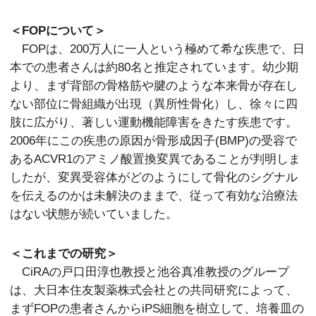
＜FOPについて＞
FOPは、200万人に一人という極めて希な疾患で、日
本での患者さんは約80名と推定されています。幼少期
より、まず背部の骨格筋や腱のような本来骨が存在し
ない部位に骨組織が出現（異所性骨化）し、徐々に四
肢に広がり、著しい運動機能障害をきたす疾患です。
2006年にこの疾患の原因が骨形成因子(BMP)の受容で
あるACVR1のアミノ酸置換変異であることが判明しま
したが、変異受容体がどのようにして骨化のシグナル
を伝えるのかは未解決のままで、従って有効な治療法
はない状態が続いていました。
＜これまでの研究＞
CiRAの戸口田淳也教授と池谷真准教授のグループ
は、大日本住友製薬株式会社との共同研究によって、
まずFOPの患者さんからiPS細胞を樹立して、培養皿の