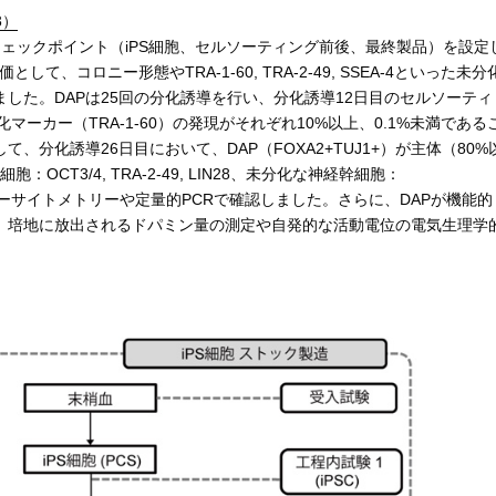
3）
ェックポイント（iPS細胞、セルソーティング前後、最終製品）を設定
して、コロニー形態やTRA-1-60, TRA-2-49, SSEA-4といった未分
した。DAPは25回の分化誘導を行い、分化誘導12日目のセルソーティ
マーカー（TRA-1-60）の発現がそれぞれ10%以上、0.1%未満である
分化誘導26日目において、DAP（FOXA2+TUJ1+）が主体（80%
OCT3/4, TRA-2-49, LIN28、未分化な神経幹細胞：
フローサイトメトリーや定量的PCRで確認しました。さらに、DAPが機能的
、培地に放出されるドパミン量の測定や自発的な活動電位の電気生理学