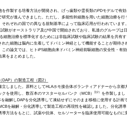
を作製する培養方法が開発され、げっ歯類や霊長類のPDモデルで有効
で研究が進んできました。ただし、多能性幹細胞を用いた細胞治療を行
、それぞれの国での異なる規制基準によって臨床応用が行われています
床試験がオーストラリア及び中国で開始されており、私達のグループは
する細胞治療を標準化するためには非臨床試験や臨床試験の結果を共有す
された細胞は脳内に生着してドパミン神経として機能することが期待さ
この論文では、ヒトiPS細胞由来ドパミン神経前駆細胞の安全性・有効
結果をまとめました。
（DAP）の製造工程（図2）
立しました。原料としてHLAホモ接合体ボランティアドナーから京都
注2）
トックを使用し、数百本のマスターセルバンク（MCB）
を作製しまし
本を融解しDAPを分化誘導して凍結せずにそのまま移植に使用する計画
MCBを融解・分化誘導して製造工程の再現性を確認しました。分化誘導
誘導方法をもとに、試薬や抗体、セルソーターを臨床使用可能なものに