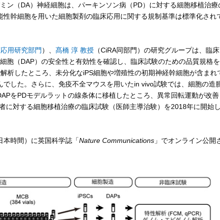
ミン（DA）神経細胞は、パーキンソン病（PD）に対する細胞移植治療
能性幹細胞を用いた細胞製剤の臨床応用に関する規制基準は標準化され
臨床応用研究部門
）、
髙橋 淳 教授
（CiRA同部門）の研究グループは、臨床
駆細胞（DAP）の安全性と有効性を確認し、臨床試験のための品質規格を
itroで解析したところ、未分化なiPS細胞や増殖性の初期神経幹細胞が含まれ
した。さらに、免疫不全マウスを用いたin vivo試験では、細胞の造
APをPDモデルラットの線条体に移植したところ、異常回転運動が改善
者に対する細胞移植治療の臨床試験（医師主導治験）を2018年に開始
（日本時間）に英国科学誌「
Nature Communications
」でオンライン公開