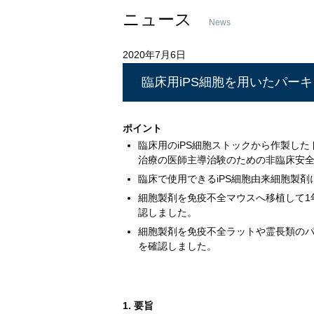
ニュース
News
2020年7月6日
臨床用iPS細胞を用いたパー
ポイント
臨床用のiPS細胞ストックから作製し
治療の医師主導治験のための非臨床安
臨床で使用できるiPS細胞由来細胞製
細胞製剤を免疫不全マウスへ移植して1
認しました。
細胞製剤を免疫不全ラットや霊長類の
を確認しました。
1. 要旨