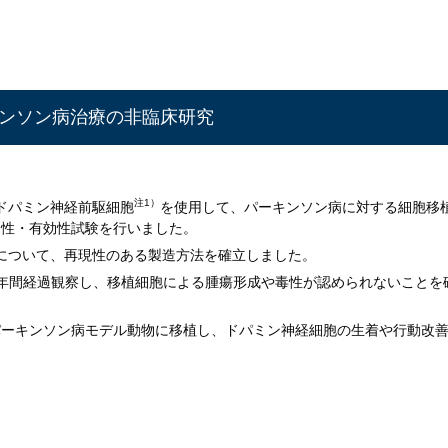
キンソン病治療の非臨床研究
注1）
たドパミン神経前駆細胞
を使用して、パーキンソン病に対する細胞移
全性・有効性試験を行いました。
剤について、再現性のある製造方法を確立しました。
年間経過観察し、移植細胞による腫瘍形成や毒性が認められないことを
パーキンソン病モデル動物に移植し、ドパミン神経細胞の生着や行動改