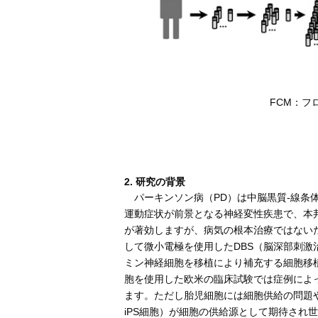
FCM：フ
2. 研究の背景
パーキンソン病（PD）は中脳黒質-線条
運動症状が前景となる神経変性疾患で、本邦
が著効しますが、病気の根本治療ではない
して微小電極を使用したDBS（脳深部刺
ミン神経細胞を移植により補充する細胞移
胞を使用した欧米の臨床試験では症例によ
ます。ただし胎児細胞には細胞供給の問題
iPS細胞）が細胞の供給源として期待され