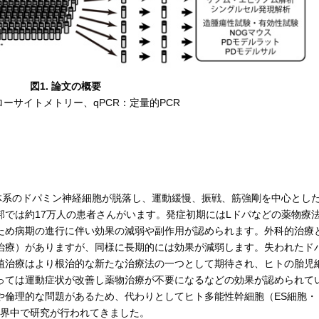
図1. 論文の概要
ローサイトメトリー、qPCR：定量的PCR
体系のドパミン神経細胞が脱落し、運動緩慢、振戦、筋強剛を中心とし
では約17万人の患者さんがいます。発症初期にはLドパなどの薬物療
ため病期の進行に伴い効果の減弱や副作用が認められます。外科的治療
激治療）がありますが、同様に長期的には効果が減弱します。失われたド
植治療はより根治的な新たな治療法の一つとして期待され、ヒトの胎児
っては運動症状が改善し薬物治療が不要になるなどの効果が認められて
や倫理的な問題があるため、代わりとしてヒト多能性幹細胞（ES細胞・
世界中で研究が行われてきました。