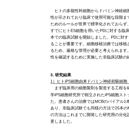
ヒトの多能性幹細胞からドパミン神経細胞
性が示されており臨床で使用可能な段階ま
ためのルールが世界で標準化されておらず
すでにヒトES細胞を用いたPDに対する臨
本での臨床試験を開始しました。PDに対
ることが重要です。細胞移植治療では移植
るため、厳格な管理が必要と考えられます。
性を確認するために実施した非臨床試験の
3. 研究結果
1）ヒトiPS細胞由来ドパミン神経前駆細胞
まず臨床用の細胞製剤を製造する工程を確
学iPS細胞研究所で樹立されたiPS細胞ス
た。患者さんの治療ではMCBのバイアル1
あり、非臨床試験でも同様の方法で25本の
の方法はこれまでに開発した研究用の分化
更しました。