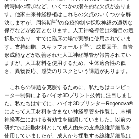
術時間の増加など、いくつかの潜在的な欠点がありま
す。他家由来神経移植はこれらの欠点のいくつかを解
注5)
決しますが、周術期
の免疫抑制や採取神経の適切な
保存などが必要となります。人工神経導管は3番目の選
択肢であり、すでに臨床の場で実際に使用されていま
注6)
す。支持細胞、スキャフォールド
、成長因子、血管
形成能などが改善された人工神経導管が報告されてい
ますが、人工材料を使用するため、生体適合性の低
さ、異物反応、感染のリスクという課題があります。
これらの課題を克服するために、私たちはコンピュ
ーター制御によるバイオ3Dプリント技術に注目しまし
た。私たちはすでに、バイオ3DプリンターRegenova®︎
によって人工材料を含まない神経導管を作製し、末梢
神経再生における有効性を確認していました。以前の
研究では細胞材料として成人由来の皮膚線維芽細胞を
使用していましたが、成人から採取する線維芽細胞は