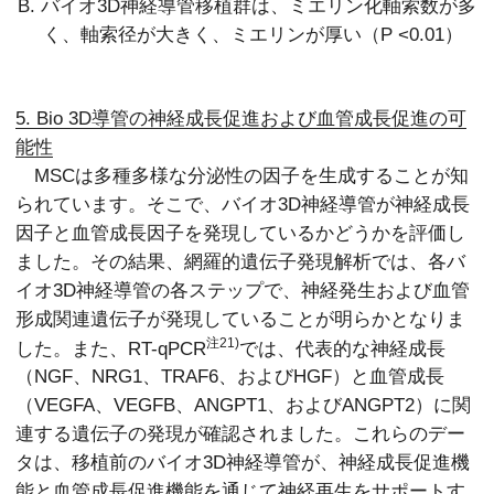
B. バイオ3D神経導管移植群は、ミエリン化軸索数が多
く、軸索径が大きく、
ミエリンが厚い（P <0.01）
5. Bio 3D導管の神経成長促進および血管成長促進の可
能性
MSCは多種多様な分泌性の因子を生成することが知
られています。そこで、バイオ3D神経導管が神経成長
因子と血管成長因子を発現しているかどうかを評価し
ました。その結果、網羅的遺伝子発現解析では、各バ
イオ3D神経導管の各ステップで、神経発生および血管
形成関連遺伝子が発現していることが明らかとなりま
注21)
した。また、RT-qPCR
では、代表的な神経成長
（NGF、NRG1、TRAF6、およびHGF）と血管成長
（VEGFA、VEGFB、ANGPT1、およびANGPT2）に関
連する遺伝子の発現が確認されました。これらのデー
タは、移植前のバイオ3D神経導管が、神経成長促進機
能と血管成長促進機能を通じて神経再生をサポートす