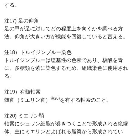
する。
注17) 足の仰角
足の甲が足に対してどの程度上を向くかを調べる方
法。仰角が大きい方が機能を回復していると言える。
注18）トルイジンブルー染色
トルイジンブルーは塩基性の色素であり、核酸を青
に、多糖類を紫に染色するため、組織染色に使用され
る。
注19）有髄軸索
注20)
髄鞘（ミエリン鞘）
を有する軸索のこと。
注20) ミエリン鞘
軸索にシュワン細胞が巻きつくことで形成される絶縁
体。主にミエリンとよばれる脂質から形成されてい