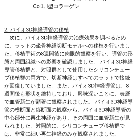
Col1, I型コラーゲン
2. バイオ3D神経導管の移植
次に、バイオ3D神経導管の治療効果を調べるため
に、ラットの坐骨神経切断モデルへの移植を行いまし
た。移植手術の8週間後に肉眼的観察を行い、導管の形
態と周囲組織への影響を確認しました。 バイオ3D神経
導管移植群と、対照群として使用したシリコンチュー
ブ移植群の両方で、切断神経はすべてのラットで接続
が回復していました。また、バイオ3D神経導管は、8
週間後も形状を維持しており、興味深いことに、表層
で血管新生が顕著に観察されました。 バイオ3D神経導
管の横断面と縦断面の観察から、バイオ3D神経導管の
中心部分に再生神経があり、その周囲に血管新生が見
られました。対照的に、シリコンチューブ移植群で
は、非常に細い再生神経のみが観察されました。