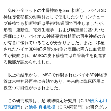
免疫不全ラットの坐骨神経を5mm切断し、バイオ3D
神経導管移植の対照群として使用したシリコンチュー
ブ移植でも切断神経は手術後8週間で再生しましたが、
形態、運動性、電気生理学、および筋重量に基づいた
評価により、バイオ3D神経導管移植群の再生神経の方
が有意に優れていることが分かりました。また、移植
されたバイオ3D神経導管の内側と表面の両方に血管新
生が観察され、iMSCの皮下移植では血管新生を促進す
る機能が認められました。
以上の結果から、iMSCで作製されたバイオ3D神経導
管は末梢神経再生に有効であり、将来的に臨床応用に
役立つ可能性が示されました。
この研究成果は、趙 成珠特定研究員（CiRA
臨床応用
研究部門
）と
池谷 真准教授
（CiRA同部門）の研究グル