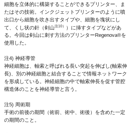
細胞を立体的に構築することができるプリンター、ま
たはその技術。インクジェットプリンターのように噴
出口から細胞を吹き出すタイプや、細胞を塊状にし
注10）
て、くし状の針（剣山
）に挿すタイプなどがあ
る。今回は剣山に刺す方法のプリンターRegenova®︎を
使用した。
注4) 神経導管
神経細胞は、軸索と呼ばれる長い突起を伸ばし(軸索伸
長)、別の神経細胞と結合することで情報ネットワーク
を形成している。神経細胞の中で軸索伸長を促す管腔
構造体のことを神経導管と言う。
注5) 周術期
手術の前後の期間（術前、術中、術後）を含めた一定
の期間のこと。