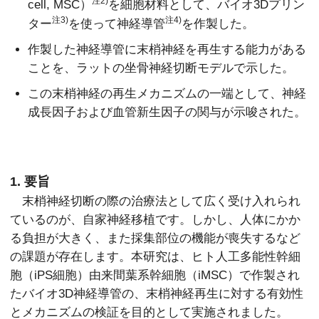
注2)
cell, MSC）
を細胞材料として、バイオ3Dプリン
注3)
注4)
ター
を使って神経導管
を作製した。
作製した神経導管に末梢神経を再生する能力がある
ことを、ラットの坐骨神経切断モデルで示した。
この末梢神経の再生メカニズムの一端として、神経
成長因子および血管新生因子の関与が示唆された。
1. 要旨
末梢神経切断の際の治療法として広く受け入れられ
ているのが、自家神経移植です。しかし、人体にかか
る負担が大きく、また採集部位の機能が喪失するなど
の課題が存在します。本研究は、ヒト人工多能性幹細
胞（iPS細胞）由来間葉系幹細胞（iMSC）で作製され
たバイオ3D神経導管の、末梢神経再生に対する有効性
とメカニズムの検証を目的として実施されました。