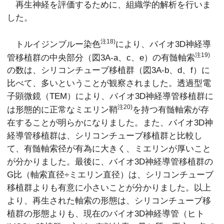
再生神経を評価するために、組織学的解析を行いま
した。
注18)
トルイジンブルー染色
により、バイオ3D神経導
注19)
管移植群の中央部分（図3A-a、c、e）の有髄軸索
の数は、シリコンチューブ移植群（図3A-b、d、f）に
比べて、多いということが観察されました。透過型電
子顕微鏡（TEM）により、バイオ3D神経導管移植群に
注20)
は形態的に正常なミエリン鞘
を持つ有髄軸索が存
在することが明らかになりました。また、バイオ3D神
経導管移植群は、シリコンチューブ移植群と比較し
て、有髄軸索径が有為に大きく、ミエリンが厚いこと
が分かりました。最後に、バイオ3D神経導管移植群の
G比（軸索直径÷ミエリン直径）は、シリコンチューブ
移植群よりも有意に小さいことが分かりました。以上
より、再生された軸索の形態は、シリコンチューブ移
植群の形態よりも、現在のバイオ3D神経導管（ヒト