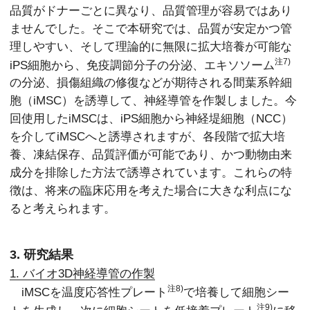
品質がドナーごとに異なり、品質管理が容易ではあり
ませんでした。そこで本研究では、品質が安定かつ管
理しやすい、そして理論的に無限に拡大培養が可能な
注7)
iPS細胞から、免疫調節分子の分泌、エキソソーム
の分泌、損傷組織の修復などが期待される間葉系幹細
胞（iMSC）を誘導して、神経導管を作製しました。今
回使用したiMSCは、iPS細胞から神経堤細胞（NCC）
を介してiMSCへと誘導されますが、各段階で拡大培
養、凍結保存、品質評価が可能であり、かつ動物由来
成分を排除した方法で誘導されています。これらの特
徴は、将来の臨床応用を考えた場合に大きな利点にな
ると考えられます。
3. 研究結果
1. バイオ3D神経導管の作製
注8)
iMSCを温度応答性プレート
で培養して細胞シー
注9)