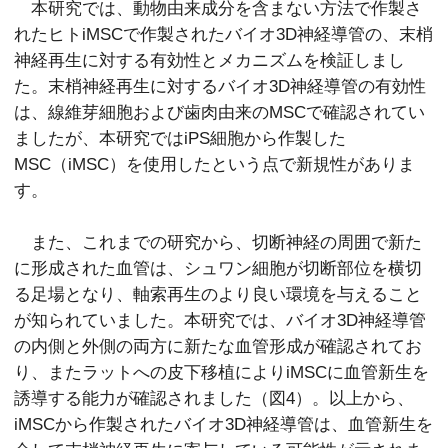
本研究では、動物由来成分を含まない方法で作製さ
れたヒトiMSCで作製されたバイオ3D神経導管の、末梢
神経再生に対する有効性とメカニズムを検証しまし
た。末梢神経再生に対するバイオ3D神経導管の有効性
は、線維芽細胞および歯肉由来のMSCで確認されてい
ましたが、本研究ではiPS細胞から作製した
MSC（iMSC）を使用したという点で新規性がありま
す。
また、これまでの研究から、切断神経の周囲で新た
に形成された血管は、シュワン細胞が切断部位を横切
る足場となり、軸索再生のより良い環境を与えること
が知られていました。本研究では、バイオ3D神経導管
の内側と外側の両方に新たな血管形成が確認されてお
り、またラットへの皮下移植によりiMSCに血管新生を
誘導する能力が確認されました（図4）。以上から、
iMSCから作製されたバイオ3D神経導管は、血管新生を