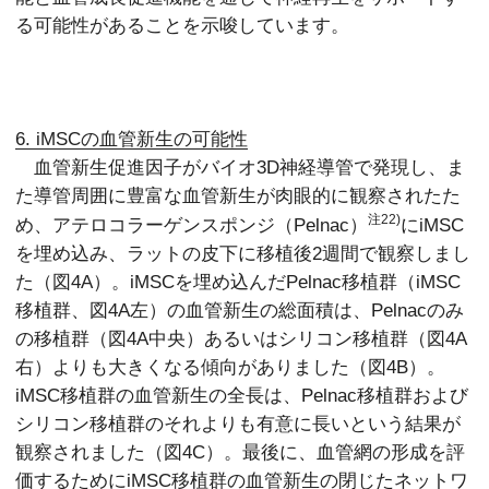
る可能性があることを示唆しています。
6. iMSCの血管新生の可能性
血管新生促進因子がバイオ3D神経導管で発現し、ま
た導管周囲に豊富な血管新生が肉眼的に観察されたた
注22)
め、アテロコラーゲンスポンジ（Pelnac）
にiMSC
を埋め込み、ラットの皮下に移植後2週間で観察しまし
た（図4A）。iMSCを埋め込んだPelnac移植群（iMSC
移植群、図4A左）の血管新生の総面積は、Pelnacのみ
の移植群（図4A中央）あるいはシリコン移植群（図4A
右）よりも大きくなる傾向がありました（図4B）。
iMSC移植群の血管新生の全長は、Pelnac移植群および
シリコン移植群のそれよりも有意に長いという結果が
観察されました（図4C）。最後に、血管網の形成を評
価するためにiMSC移植群の血管新生の閉じたネットワ