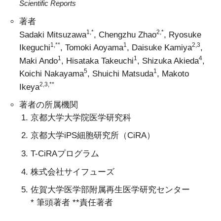
Scientific Reports
著者
1,*
2,*
Sadaki Mitsuzawa
, Chengzhu Zhao
, Ryosuke
1,**
1
2,3
Ikeguchi
, Tomoki Aoyama
, Daisuke Kamiya
,
1
1
4
Maki Ando
, Hisataka Takeuchi
, Shizuka Akieda
,
5
1
Koichi Nakayama
, Shuichi Matsuda
,
Makoto
2,3,**
Ikeya
著者の所属機関
京都大学大学院医学研究科
京都大学iPS細胞研究所（CiRA）
T-CiRAプログラム
株式会社サイフューズ
佐賀大学医学部附属再生医学研究センター
* 筆頭著者 **責任著者