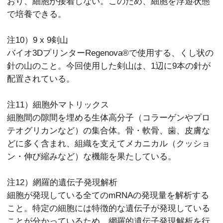
おり、細胞が接着しない。このため、細胞を浮遊状態
で培養できる。
注10）9 x 9剣山
バイオ3DプリンターRegenova®︎で使用する、くし状の
針の山のこと。今回使用した剣山は、1辺に9本の針が
配置されている。
注11）細胞外マトリックス
細胞間の隙間を埋める生体高分子（コラーゲンやプロ
テオグリカンなど）の集合体。骨・軟骨、歯、皮膚な
どに多く含まれ、組織を支えてメカニカル（クッショ
ン・伸び縮みなど）な機能を果たしている。
注12）網羅的遺伝子発現解析
細胞が発現している全てのmRNAの発現量を解析する
こと。特定の細胞には特徴的な遺伝子が発現している
ことが分かっているため、網羅的遺伝子発現解析を行