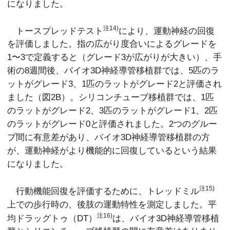
になりました。
注14)
トースプレッドテスト
により、運動神経の回復
を評価しました。指の広がり度合いによるグレードを
1〜3で定義すると（グレード3が広がりが大きい）、手
術の8週間後、バイオ3D神経導管移植群では、5匹のラ
ットがグレード3、1匹のラットがグレード2と評価され
ました（図2B）。シリコンチューブ移植群では、1匹
のラットがグレード2、3匹のラットがグレード1、2匹
のラットがグレード0と評価されました。2つのグルー
プ間に有意差があり、バイオ3D神経導管移植群の方
が、運動神経がより機能的に回復しているという結果
になりました。
注15)
行動機能回復を評価するために、トレッドミル
上での歩行時の、後肢の運動特性を測定しました。平
注16)
均ドラッグトゥ（DT）
は、バイオ3D神経導管移植