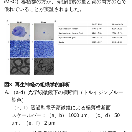
iMSC）移植群の方が、有髄軸索の量と質の両方の点で
優れていることが実証されました。
図3. 再生神経の組織学的解析
A. （a-d）光学顕微鏡下の横断面（トルイジンブルー
染色）
（e、f）透過型電子顕微鏡による極薄横断面
スケールバー：（a、b） 1000 µm、（c、d） 50
µm、（e、f） 2 µm