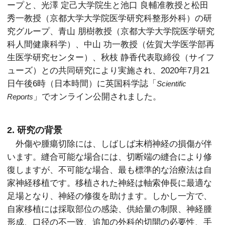
ープと、光澤 定己大学院生と池口 良輔准教授と松田
秀一教授（京都大学大学院医学研究科整形外科）の研
究グループ、青山 朋樹教授（京都大学大学院医学研究
科人間健康科学）、中山 功一教授（佐賀大学医学部再
生医学研究センター）、秋枝 静香代表取締役（サイフ
ューズ）との共同研究により実施され、2020年7月21
日午後6時（日本時間）に英国科学誌「
Scientific
」でオンライン公開されました。
Reports
2. 研究の背景
外傷や腫瘍切除には、しばしば末梢神経の損傷が伴
います。縫合可能な場合には、切断端の縫合により修
復しますが、不可能な場合、最も標準的な治療法は自
家神経移植です。移植された神経は軸索伸長に最適な
足場となり、神経の修復を助けます。しかし一方で、
自家移植には採取部位の感染、供給量の制限、神経腫
形成、口径の不一致、追加の外科的切開の必要性、手