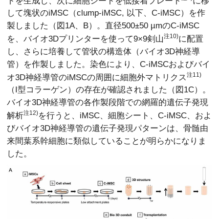
トを生成し、次に細胞シートを低接着プレート
に移
して塊状のiMSC（clump-iMSC, 以下、C-iMSC）を作
製しました（図1A、B）。直径500±50 µmのC-iMSC
注10)
を、バイオ3Dプリンターを使って9×9剣山
に配置
し、さらに培養して管状の構造体（バイオ3D神経導
管）を作製しました。染色により、C-iMSCおよびバイ
注11)
オ3D神経導管のiMSCの周囲に細胞外マトリクス
（I型コラーゲン）の存在が確認されました（図1C）。
バイオ3D神経導管の各作製段階での網羅的遺伝子発現
注12)
解析
を行うと、iMSC、細胞シート、C-iMSC、およ
びバイオ3D神経導管の遺伝子発現パターンは、骨髄由
来間葉系幹細胞に類似していることが明らかになりま
した。