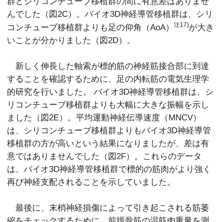
群とシリコンチューブ移植群の間に有意差はありませ
んでした（図2C）。バイオ3D神経導管移植群は、シリ
注17)
コンチューブ移植群よりも足の仰角（AoA）
が大き
いことが分かりました（図2D）。
新しく伸長した軸索が標的筋の神経筋接合部に到達
することを確認するために、足の内転筋の電気生理学
的研究を行いました。 バイオ3D神経導管移植群は、シ
リコンチューブ移植群よりも大幅に大きな振幅を示し
ました（図2E）。平均運動神経伝導速度（MNCV）
は、シリコンチューブ移植群よりもバイオ3D神経導管
移植群の方が高いという結果になりましたが、差は有
意ではありませんでした（図2F）。これらのデータ
は、バイオ3D神経導管移植群で標的の筋肉がより強く
再び神経支配されることを示していました。
最後に、末梢神経損傷によって引き起こされる筋萎
縮をチェックするために、前脛骨筋の湿筋肉重量を測