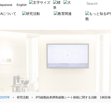
Japanese
English
2025年
› 研究活動 › iPS細胞由来膵島細胞シート移植に関する治験 1例目