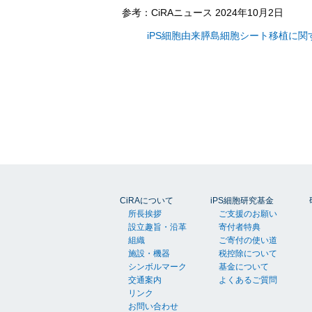
参考：CiRAニュース 2024年10月2日
iPS細胞由来膵島細胞シート移植に
CiRAについて
iPS細胞研究基金
所長挨拶
ご支援のお願い
設立趣旨・沿革
寄付者特典
組織
ご寄付の使い道
施設・機器
税控除について
シンボルマーク
基金について
交通案内
よくあるご質問
リンク
お問い合わせ