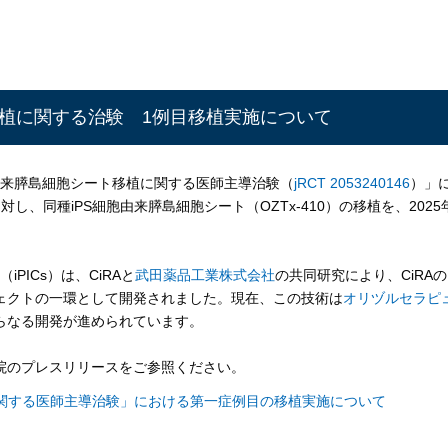
移植に関する治験 1例目移植実施について
由来膵島細胞シート移植に関する医師主導治験（
jRCT 2053240146
）」
、同種iPS細胞由来膵島細胞シート（OZTx-410）の移植を、2025
PICs）は、CiRAと
武田薬品工業株式会社
の共同研究により、CiRAの
ェクトの一環として開発されました。現在、この技術は
オリヅルセラピ
らなる開発が進められています。
院のプレスリリースをご参照ください。
に関する医師主導治験」における第一症例目の移植実施について