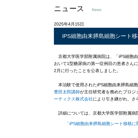
ニュース
News
2025年4月15日
iPS細胞由来膵島細胞シート
京都大学医学部附属病院は、「iPS細胞
おいて1型糖尿病の第一症例目の患者さんに対し
2月に行ったことを公表しました。
本治験で使用されたiPS細胞由来膵島細胞（i
豊田太郎講師
が主任研究者を務めたプロジ
ーティクス株式会社
により引き継がれ、さ
詳細については、京都大学医学部附属病
「iPS細胞由来膵島細胞シート移植