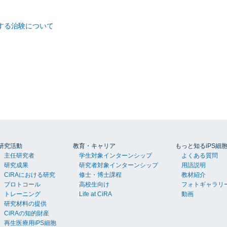
関する治験について
研究活動
教育・キャリア
もっと知るiPS細
主任研究者
学生対象インターンシップ
よくある質問
研究成果
研究者対象インターンシップ
用語説明
CiRAにおける研究
修士・博士課程
教材紹介
プロトコール
高校生向け
フォトギャラリ
トレーニング
Life at CiRA
動画
研究材料の提供
CiRAの知的財産
再生医療用iPS細胞