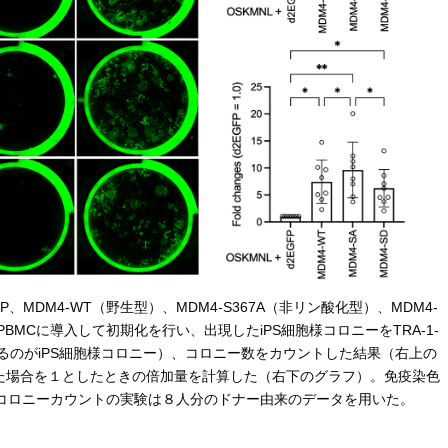
P、MDM4-WT（野生型）、MDM4-S367A（非リン酸化型）、MDM4-
PBMCに導入して初期化を行い、出現したiPS細胞様コロニーをTRA-1-
るのがiPS細胞様コロニー）、コロニー数をカウントした結果（右上の
えた場合を１としたときの倍加量を計算した（右下のグラフ）。免疫染色
コロニーカウントの実験は８人分のドナー由来のデータを用いた。