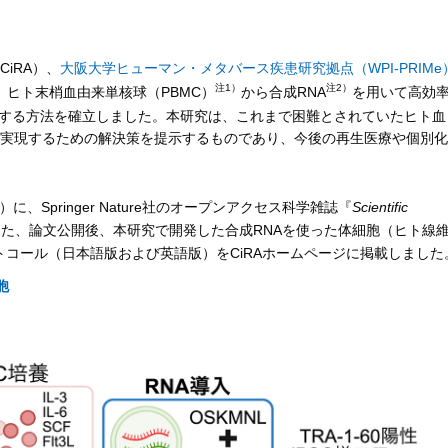
CiRA）、
大阪大学ヒューマン・メタバース疾患研究拠点（WPI-PRIMe
注1）
注2）
、ヒト末梢血由来単核球（PBMC）
から合成RNA
を用いて高効
する方法を確立しました。本研究は、これまで困難とされていたヒト血
を実現するための解決策を提示するものであり、今後の再生医療や個別化
、Springer Nature社のオープンアクセス科学雑誌『
Scientific
た、論文公開後、本研究で開発した合成RNAを使った体細胞（ヒト線
ロトコール（日本語版および英語版）をCiRAホームページに掲載しました
胞