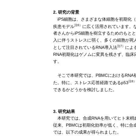
2. 研究の背景
iPS細胞は、さまざまな体細胞を初期化
注6）
疾患モデル
に広く活用されています。
者さんからiPS細胞を樹立するためのもと
入に伴うストレスに弱く、多くの細胞が死
注7）
として注目されているRNA導入法
によ
RNA初期化はゲノムに変異を残さず、臨
す。
そこで本研究では、PBMCにおけるRN
注8
た。特に、ストレス応答経路であるp53
できるかどうかを検討しました。
3. 研究結果
本研究では、合成RNAを用いてヒト末梢血
従来、PBMCは初期化効率が低く、特に合
では、以下の成果が得られました。