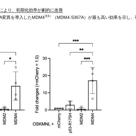
入により、初期化効率が劇的に改善
注9）
A変異を導入したMDM4
（MDM4-S367A）が最も高い効果を示し、