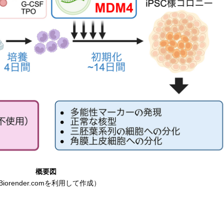
概要図
Biorender.comを利用して作成）