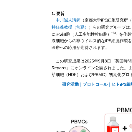
1. 要旨
中川誠人講師
（京都大学iPS細胞研究所（
特任准教授（常勤）
）らの研究グループは
注3）
にiPS細胞（人工多能性幹細胞）
を作製
液細胞からの非ウイルス的なiPS細胞作製
医療への応用が期待されます。
この研究成果は2025年9月8日（英国時間）に
Reports
』にオンライン公開されました。ま
芽細胞（HDF）およびPBMC）初期化プ
研究活動｜プロトコール｜ヒトiPS細