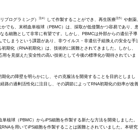
注4）
注5）
（リプログラミング）
して作製することができ、再生医療
や創薬
なかでも、末梢血単核球（PBMC）は、採取が低侵襲かつ容易であり、
となる細胞として非常に有望です。しかし、PBMCは外部からの遺伝子導
んでしまうという課題があり、非ウイルス・非遺伝子組換えの安全な手
る初期化（RNA初期化）は、技術的に困難とされてきました。しかし、
床応用を見据えた安全性の高い技術として今後の標準化が期待されていま
A初期化の障壁を明らかにし、その克服法を開発することを目的としまし
）
経路の過剰活性化に注目し、その調節によってRNA初期化の効率が改
単核球（PBMC）からiPS細胞を作製する新たな方法を開発しました。
成RNAを用いてiPS細胞を作製することは困難とされていました。本研究