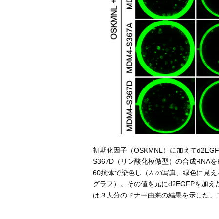
初期化因子（OSKMNL）に加えてd2EGF
S367D（リン酸化模倣型）の合成RNAを
60抗体で染色し（左の写真、緑色に見え
グラフ）。その値を元にd2EGFPを加
は３人分のドナー由来の結果を示した。