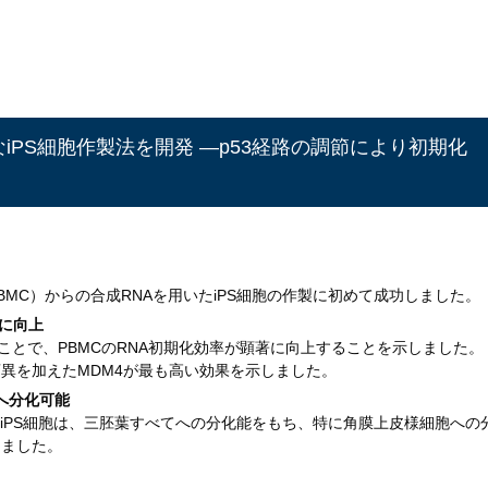
iPS細胞作製法を開発 ―p53経路の調節により初期化
MC）からの合成RNAを用いたiPS細胞の作製に初めて成功しました。
的に向上
ることで、PBMCのRNA初期化効率が顕著に向上することを示しました。
異を加えたMDM4が最も高い効果を示しました。
胞へ分化可能
来iPS細胞は、三胚葉すべてへの分化能をもち、特に角膜上皮様細胞への
しました。