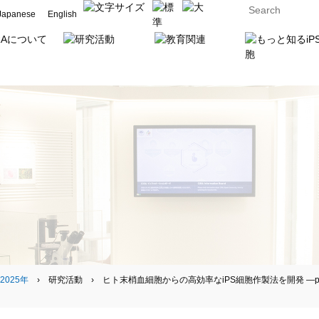
Japanese
English
2025年
› 研究活動 › ヒト末梢血細胞からの高効率なiPS細胞作製法を開発 ―