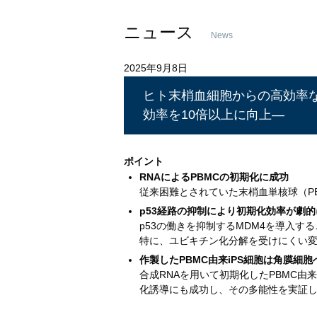
ニュース
News
2025年9月8日
ヒト末梢血細胞からの高効率な
効率を10倍以上に向上―
ポイント
RNAによるPBMCの初期化に成功
従来困難とされていた末梢血単核球（PB
p53経路の抑制により初期化効率が劇
p53の働きを抑制するMDM4を導入す
特に、ユビキチン化分解を受けにくい変
作製したPBMC由来iPS細胞は角膜細
合成RNAを用いて初期化したPBMC由
化誘導にも成功し、その多能性を実証