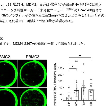
y、p53-R175H、MDM2、またはMDM4の合成mRNAをPBMCに導入
注10）
コロニーを多能性マーカー（未分化マーカー）
のTRA-1-60抗体で
左のグラフ）。その値を元にmCherryを加えた場合を１としたときの
4を加えた場合に10倍以上の倍加量が確認された。
認
でも、MDM4-S367Aの効果が一貫して認められました。