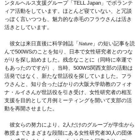
ンタルヘルス支援グループ「TELL Japan」でボランテ
ィア活動をしています。ほとんど寝ていない、と冗談
っぽく言いつつも、魅力的な赤毛のフラウさんは活き
活きとしています。
彼女は来日直後に科学雑誌「
」の短い記事を読
Nature
んで500WSのことを知り、日本で女性研究者とのつな
がりを探し始めました。残念なことに（同時に幸運で
もあったのですが）、当時、500WS関西支部の活動は
活発ではなく、新たな世話役を探していました。フラ
ウさんと、知り合ったばかりの大阪大学助教のフィオ
ナ・ルイさんが世話役を引き受け、女性研究者の相互
支援を目的として月例ミーティングを開いて支部の活
動を再開させました。
彼女らの努力により、2人だけのグループが学生から
教授までさまざまな段階にある女性研究者30人の団体