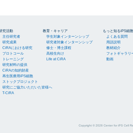
研究活動
教育・キャリア
もっと知るiPS細
主任研究者
学生対象インターンシップ
よくある質問
研究成果
研究者対象インターンシップ
用語説明
CiRAにおける研究
修士・博士課程
教材紹介
プロトコール
高校生向け
フォトギャラリ
トレーニング
Life at CiRA
動画
研究材料の提供
CiRAの知的財産
再生医療用iPS細胞
ストックプロジェクト
研究にご協力いただいた皆様へ
T-CiRA
Copyright ©
2026
Center for iPS Cell R