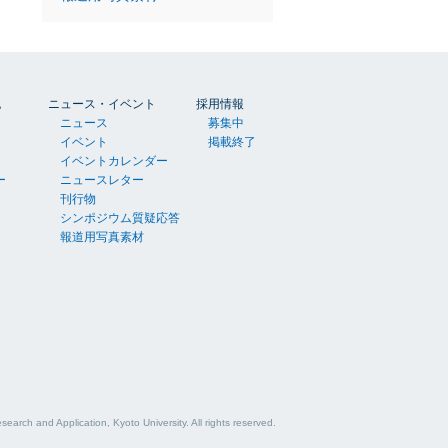
胞
ニュース・イベント
採用情報
ニュース
募集中
イベント
掲載終了
イベントカレンダー
ー
ニュースレター
刊行物
シンポジウム質疑応答
報道用写真素材
esearch and Application, Kyoto University.
All rights reserved.