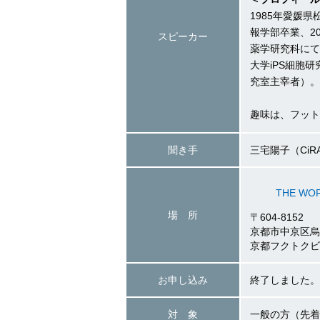
1985年愛媛
報学部卒業、2
スピーカー
薬学研究科にて
大学iPS細胞
究室主宰者）。
趣味は、フット
聞き手
三宅陽子（Ci
THE WOR
場 所
〒604-8152
京都市中京区烏
京都フクトクビ
お申し込み
終了しました。
対 象
一般の方（先着