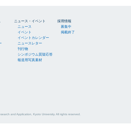
胞
ニュース・イベント
採用情報
ニュース
募集中
イベント
掲載終了
イベントカレンダー
ー
ニュースレター
刊行物
シンポジウム質疑応答
報道用写真素材
esearch and Application, Kyoto University.
All rights reserved.