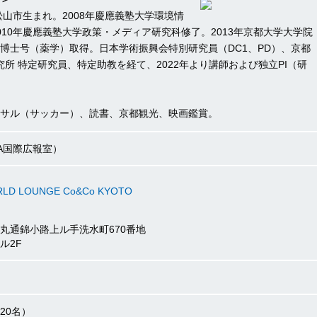
県松山市生まれ。2008年慶應義塾大学環境情
010年慶應義塾大学政策・メディア研究科修了。2013年京都大学大学院
博士号（薬学）取得。日本学術振興会特別研究員（DC1、PD）、京都
研究所 特定研究員、特定助教を経て、2022年より講師および独立PI（研
サル（サッカー）、読書、京都観光、映画鑑賞。
RA国際広報室）
LD LOUNGE Co&Co KYOTO
丸通錦小路上ル手洗水町670番地
ル2F
20名）