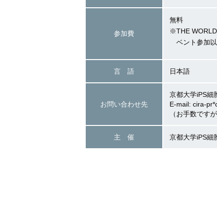
無料
※THE WOR
参加費
ベント参加以
言 語
日本語
京都大学iPS細
お問い合わせ先
E-mail: cira-pr*
（お手数ですが
主 催
京都大学iPS細