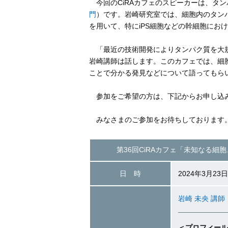
今回のCiRAカフェのスピーカーは、タ
門
）です。岩崎研究室では、細胞内のタン
を用いて、特にiPS細胞などの幹細胞にお
「最近の技術開発によりタンパク質を大規
岩崎講師は話します。このカフェでは、細
ことで分かる発見などについて語ってもら
参加をご希望の方は、下記からお申し込み
みなさまのご参加をお待ちしております
第36回CiRAカフェ
「未知なる細胞
日 時
2024年3月23日
岩崎 未央 講師
＜プロフィール