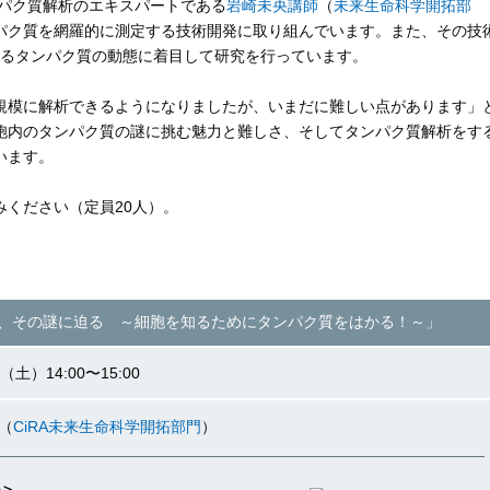
ンパク質解析のエキスパートである
岩崎未央講師
（
未来生命科学開拓部
パク質を網羅的に測定する技術開発に取り組んでいます。また、その技
けるタンパク質の動態に着目して研究を行っています。
模に解析できるようになりましたが、いまだに難しい点があります」
胞内のタンパク質の謎に挑む魅力と難しさ、そしてタンパク質解析をす
います。
ください（定員20人）。
。
、その謎に迫る ～細胞を知るためにタンパク質をはかる！～」
（土）14:00〜15:00
（
CiRA未来生命科学開拓部門
）
＞