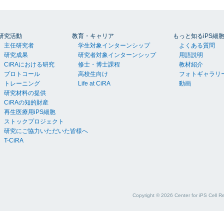
研究活動
教育・キャリア
もっと知るiPS細
主任研究者
学生対象インターンシップ
よくある質問
研究成果
研究者対象インターンシップ
用語説明
CiRAにおける研究
修士・博士課程
教材紹介
プロトコール
高校生向け
フォトギャラリ
トレーニング
Life at CiRA
動画
研究材料の提供
CiRAの知的財産
再生医療用iPS細胞
ストックプロジェクト
研究にご協力いただいた皆様へ
T-CiRA
Copyright ©
2026
Center for iPS Cell R