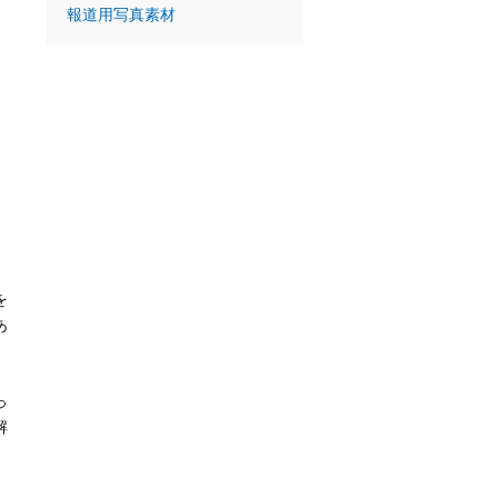
報道用写真素材
を
あ
っ
解