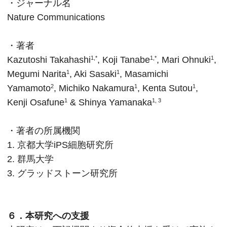
・ジャーナル名
Nature Communications
・著者
Kazutoshi Takahashi
, Koji Tanabe
, Mari Ohnuki
,
1,*
1,*
1
Megumi Narita
, Aki Sasaki
, Masamichi
1
1
Yamamoto
, Michiko Nakamura
, Kenta Sutou
,
2
1
1
Kenji Osafune
& Shinya Yamanaka
1
1, 3
・著者の所属機関
1. 京都大学iPS細胞研究所
2. 群馬大学
3. グラッドストーン研究所
６．本研究への支援