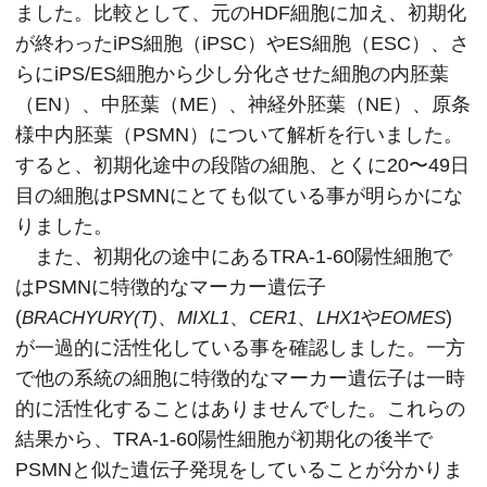
ました。比較として、元のHDF細胞に加え、初期化
が終わったiPS細胞（iPSC）やES細胞（ESC）、さ
らにiPS/ES細胞から少し分化させた細胞の内胚葉
（EN）、中胚葉（ME）、神経外胚葉（NE）、原条
様中内胚葉（PSMN）について解析を行いました。
すると、初期化途中の段階の細胞、とくに20〜49日
目の細胞はPSMNにとても似ている事が明らかにな
りました。
また、初期化の途中にあるTRA-1-60陽性細胞で
はPSMNに特徴的なマーカー遺伝子
(
、
、
、
や
)
BRACHYURY(T)
MIXL1
CER1
LHX1
EOMES
が一過的に活性化している事を確認しました。一方
で他の系統の細胞に特徴的なマーカー遺伝子は一時
的に活性化することはありませんでした。これらの
結果から、TRA-1-60陽性細胞が初期化の後半で
PSMNと似た遺伝子発現をしていることが分かりま