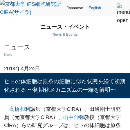
Japanese
English
ニュース・イベント
News & Events
ニュース
News
2014年4月24日
ヒトの体細胞は原条の細胞に似た状態を経て初期
化される 〜初期化メカニズムの一端を解明〜
高橋和利
講師（京都大学CiRA）、田邊剛士研究
員（元京都大学CiRA）、
山中伸弥
教授（京都大学
CiRA）らの研究グループは、ヒトの体細胞は原条