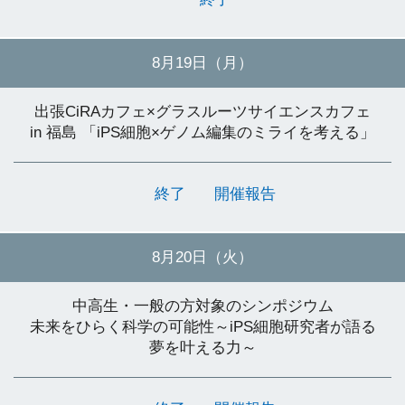
8月19日（月）
出張CiRAカフェ×グラスルーツサイエンスカフェ
in 福島
「iPS細胞×ゲノム編集のミライを考える」
終了
開催報告
8月20日（火）
中高生・一般の方対象のシンポジウム
未来をひらく科学の可能性
～iPS細胞研究者が語る
夢を叶える力～