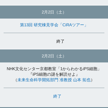
2月2日（土）
第13回 研究棟見学会「CiRAツアー」
終了
2月2日（土）
NHK文化センター京都教室「1からわかるiPS細胞」
『iPS細胞の謎を解読せよ』
（
未来生命科学開拓部門 准教授 山本 拓也
）
終了