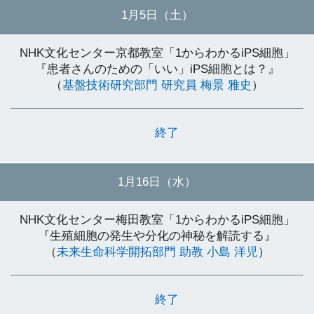
1月5日（土）
NHK文化センター京都教室「1からわかるiPS細胞」
『患者さんのための「いい」iPS細胞とは？』
（
基盤技術研究部門 研究員 梅景 雅史
）
終了
1月16日（水）
NHK文化センター梅田教室「1からわかるiPS細胞」
『生殖細胞の発生や分化の神秘を解読する』
（
未来生命科学開拓部門 助教 小島 洋児
）
終了