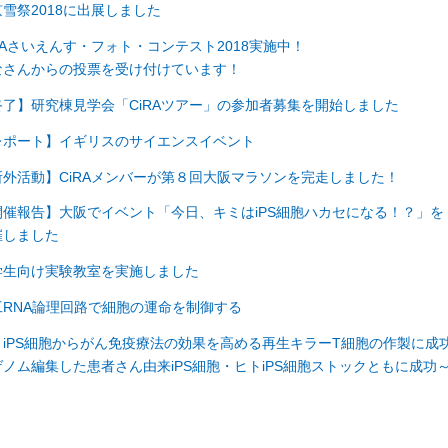
京雪祭2018に出展しました
RAさいえんす・フォト・コンテスト2018実施中！
なさんからの投票を受け付けています！
終了】研究棟見学会「CiRAツアー」の参加者募集を開始しました
レポート】イギリスのサイエンスイベント
所外活動】CiRAメンバーが第８回大阪マラソンを完走しました！
開催報告】大阪でイベント「今日、キミはiPS細胞ハカセになる！？」を
催しました
学生向け実験教室を実施しました
工RNA論理回路で細胞の運命を制御する
トiPS細胞からがん免疫療法の効果を高める再生キラーT細胞の作製に成
ゲノム編集した患者さん由来iPS細胞・ヒトiPS細胞ストックともに成功