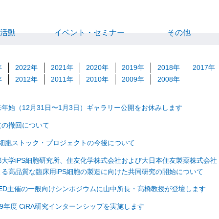
究活動
イベント・セミナー
その他
年
2022年
2021年
2020年
2019年
2018年
2017年
年
2012年
2011年
2010年
2009年
2008年
末年始（12月31日〜1月3日）ギャラリー公開をお休みします
文の撤回について
PS細胞ストック・プロジェクトの今後について
都大学iPS細胞研究所、住友化学株式会社および大日本住友製薬株式会社
よる高品質な臨床用iPS細胞の製造に向けた共同研究の開始について
MED主催の一般向けシンポジウムに山中所長・髙橋教授が登壇します
19年度 CiRA研究インターンシップを実施します