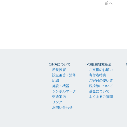
前へ
1
CiRAについて
iPS細胞研究基金
所長挨拶
ご支援のお願い
設立趣旨・沿革
寄付者特典
組織
ご寄付の使い道
施設・機器
税控除について
シンボルマーク
基金について
交通案内
よくあるご質問
リンク
お問い合わせ