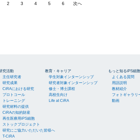
2
3
4
5
6
次へ
研究活動
教育・キャリア
もっと知るiPS細
主任研究者
学生対象インターンシップ
よくある質問
研究成果
研究者対象インターンシップ
用語説明
CiRAにおける研究
修士・博士課程
教材紹介
プロトコール
高校生向け
フォトギャラリ
トレーニング
Life at CiRA
動画
研究材料の提供
CiRAの知的財産
再生医療用iPS細胞
ストックプロジェクト
研究にご協力いただいた皆様へ
T-CiRA