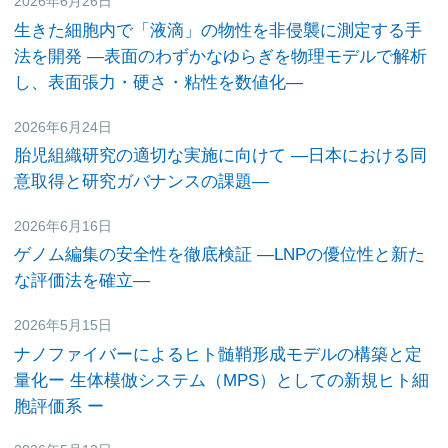
2026年6月26日
研究活動
生きた細胞内で「液滴」の物性を非侵襲に測定する手
法を開発
―表面のわずかなゆらぎを物理モデルで解析
し、表面張力・硬さ・粘性を数値化―
2026年6月24日
研究活動
胎児組織研究の適切な実施に向けて ―日本における同
意取得と研究ガバナンスの課題―
2026年6月16日
研究活動
ゲノム編集の安全性を徹底検証 ―LNPの優位性と新た
な評価法を確立―
2026年5月15日
研究活動
ナノファイバーによるヒト髄鞘形成モデルの構築と定
量化
ー 生体模倣システム（MPS）としての新規ヒト細
胞評価系 ー