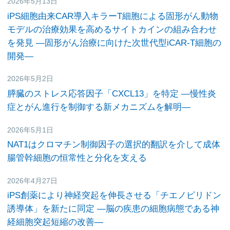
2026年5月13日
研究活動
iPS細胞由来CAR導入キラーT細胞による固形がん動物
モデルの治療効果を高めるサイトカインの組み合わせ
を発見 ―固形がん治療に向けた次世代型iCAR-T細胞の
開発―
2026年5月2日
研究活動
膵臓のストレス応答因子「CXCL13」を特定 ―慢性炎
症とがん進行を制御する新メカニズムを解明―
2026年5月1日
研究活動
NAT1はクロマチン制御因子の選択的翻訳を介して成体
腸管幹細胞の恒常性と分化を支える
2026年4月27日
研究活動
iPS創薬により神経突起を伸長させる「チエノピリドン
誘導体」を新たに同定
―脳の疾患の細胞病態である神
経細胞突起短縮の改善―