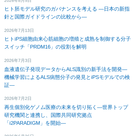
2026年8月5日
研究活動
ヒト胚モデル研究のガバナンスを考える ―日本の新指
針と国際ガイドラインの比較から―
2026年7月13日
研究活動
ヒトiPS細胞由来心筋細胞の増殖と成熟を制御する分子
スイッチ「PRDM16」の役割を解明
2026年7月3日
研究活動
血液遺伝子発現データからALS識別の新手法を開発
―
機械学習によるALS病態分子の発見とiPSモデルでの検
証―
2026年7月2日
研究活動
再生個別化ゲノム医療の未来を切り拓く―世界トップ
研究機関と連携し、国際共同研究拠点
「i2PARADIGM」を開始―